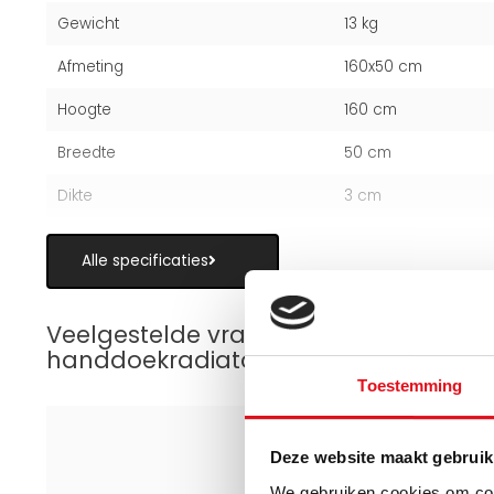
Gewicht
13 kg
Afmeting
160x50 cm
Hoogte
160 cm
Breedte
50 cm
Dikte
3 cm
Alle specificaties
Veelgestelde vragen over elektrische
handdoekradiatoren
Toestemming
Deze website maakt gebruik
We gebruiken cookies om cont