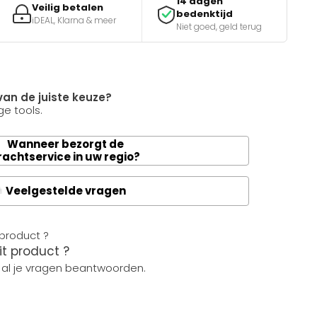
14 dagen
Veilig betalen
bedenktijd
iDEAL, Klarna & meer
Niet goed, geld terug
van de juiste keuze?
e tools.
Wanneer bezorgt de
rachtservice in uw regio?
Veelgestelde vragen
A
it product ?
 al je vragen beantwoorden.