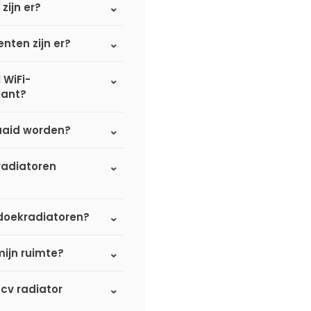
zijn er?
nten zijn er?
 WiFi-
iant?
aaid worden?
radiatoren
nddoekradiatoren?
mijn ruimte?
 cv radiator