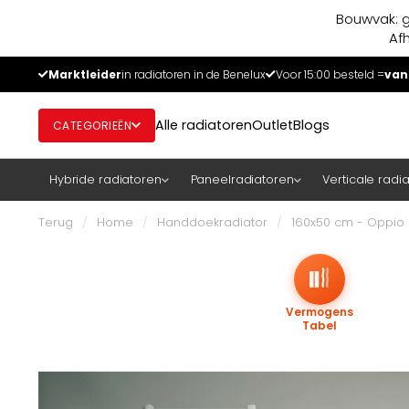
Bouwvak: g
Af
Marktleider
in radiatoren in de Benelux
Voor 15:00 besteld =
van
Alle radiatoren
Outlet
Blogs
CATEGORIEËN
Hybride radiatoren
Paneelradiatoren
Verticale radi
Terug
/
Home
/
Handdoekradiator
/
160x50 cm - Oppio 
Vermogens
Tabel