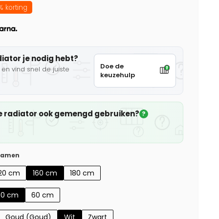
 korting
diator je nodig hebt?
Doe de
en vind snel de juiste
keuzehulp
che radiator ook gemengd gebruiken?
?
 samen
120 cm
160 cm
180 cm
50 cm
60 cm
Goud (Goud)
Wit
Zwart