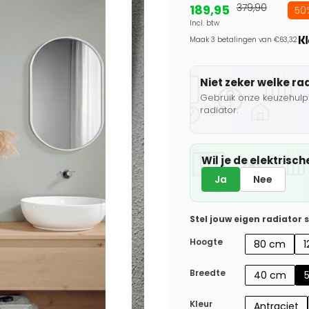
189,95
379,90
50%
Incl. btw
Maak 3 betalingen van €63,32.
Niet zeker welke ra
Gebruik onze keuzehulp 
radiator.
Wil je de elektris
Ja
Nee
Stel jouw eigen radiator
Hoogte
80 cm
Breedte
40 cm
Kleur
Antraciet