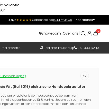
de vakantie
ur.
4,6
/5
★★★★★
Gebaseerd op
1.044 reviews
Nederlands
Incl.
Excl.
0
Showroom
Over ons
BTW
e radiatoren
Radiator keuzehulp
010-333 82 10
0 beoordelingen)
sis Wit (Ral 9016) elektrische Handdoekradiator
e badkamerradiator is de meest eenvoudige vorm van
r in het stopcontact en voilà. U kunt het tevens ook combineren
gelingssysteem of een stopcontact met een aan- en uitknop.