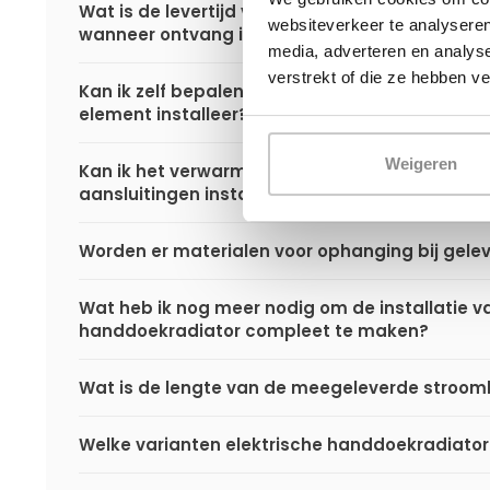
Wat is de levertijd van een elektrische handdo
websiteverkeer te analyseren
wanneer ontvang ik deze als ik een bestelling 
media, adverteren en analys
verstrekt of die ze hebben v
Kan ik zelf bepalen aan welke zijde (links of rec
element installeer?
Weigeren
Kan ik het verwarmingselement ook via één v
aansluitingen installeren?
Worden er materialen voor ophanging bij gele
Wat heb ik nog meer nodig om de installatie va
handdoekradiator compleet te maken?
Wat is de lengte van de meegeleverde stroom
Welke varianten elektrische handdoekradiatore