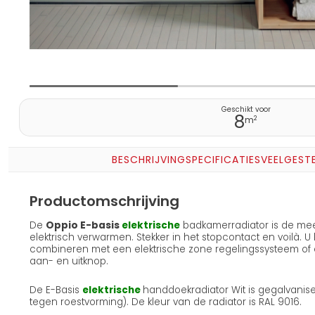
Geschikt voor
8
2
m
BESCHRIJVING
SPECIFICATIES
VEELGEST
Productomschrijving
De
Oppio E-basis
elektrische
badkamerradiator is de me
elektrisch verwarmen. Stekker in het stopcontact en voilà. U
combineren met een elektrische zone regelingssysteem of
aan- en uitknop.
De E-Basis
elektrische
handdoekradiator Wit is gegalvanis
tegen roestvorming). De kleur van de radiator is RAL 9016.