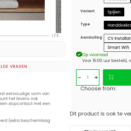
Variant
Spijlen
Type
Handdoekra
1
/
3
Aansluiting
CV installat
Smart Wifi
Op voorraad
Voor 15:00 uur besteld,
ELDE VRAGEN
Choose from:
est eenvoudige vorm van
 kunt het tevens ook
 een stopcontact met een
Dit product is ook te ve
eerd (extra beschermlaag