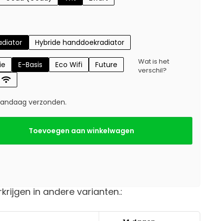
diator
Hybride handdoekradiator
Wat is het
ie
E-Basis
Eco Wifi
Future
verschil?
 vandaag verzonden.
Toevoegen aan winkelwagen
rkrijgen in andere varianten.: