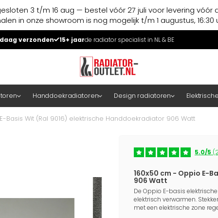
esloten 3 t/m 16 aug — bestel vóór 27 juli voor levering vóór 
halen in onze showroom is nog mogelijk t/m 1 augustus, 16:30 u
daag verzonden
15+ jaar
de radiator specialist in NL & BE
atoren
Handdoekradiatoren
Design radiatoren
Elektrisch
E-Basis Wit (Ral 9016) elektrische Handdoekradiator 906 Watt
5.0/5
(2
160x50 cm - Oppio E-Ba
906 Watt
De Oppio E-basis elektrisch
elektrisch verwarmen. Stekke
met een elektrische zone re