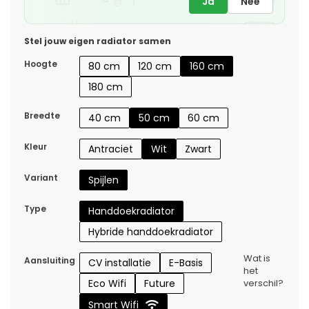
Ja
Nee
Stel jouw eigen radiator samen
Hoogte
80 cm
120 cm
160 cm
180 cm
Breedte
40 cm
50 cm
60 cm
Kleur
Antraciet
Wit
Zwart
Variant
Spijlen
Type
Handdoekradiator
Hybride handdoekradiator
Wat is
Aansluiting
CV installatie
E-Basis
het
Eco Wifi
Future
verschil?
Smart Wifi