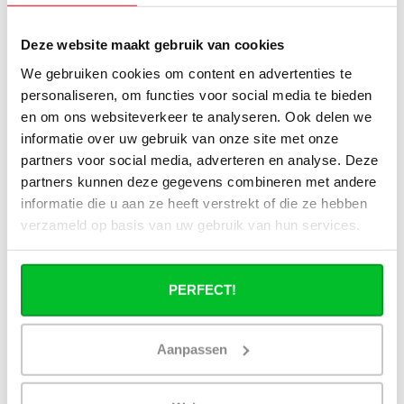
Wat voor vloeistof zit er in de elektrische
handdoekradiatoren?
Deze website maakt gebruik van cookies
Hoe bereken in de benodigde capaciteit
We gebruiken cookies om content en advertenties te
voor mijn ruimte?
personaliseren, om functies voor social media te bieden
en om ons websiteverkeer te analyseren. Ook delen we
informatie over uw gebruik van onze site met onze
Kan ik de elektrische radiator later ook
als een cv radiator gebruiken?
partners voor social media, adverteren en analyse. Deze
partners kunnen deze gegevens combineren met andere
informatie die u aan ze heeft verstrekt of die ze hebben
Verbruikt een elektrische
handdoekradiator veel stroom?
verzameld op basis van uw gebruik van hun services.
PERFECT!
Heb je een vraag over dit product ?
Aanpassen
Simon helpt je graag en kan al je vragen beantwoorden.