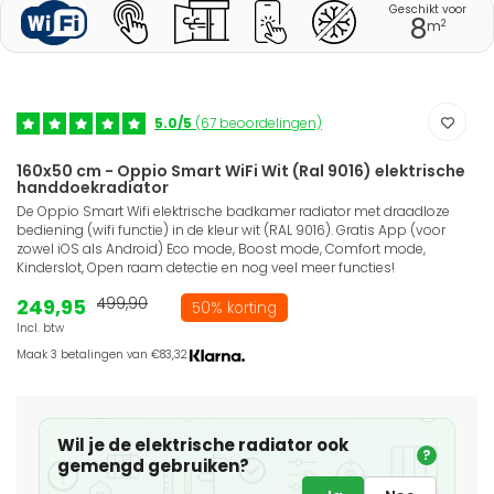
Geschikt voor
8
2
m
5.0/5
(67 beoordelingen)
160x50 cm - Oppio Smart WiFi Wit (Ral 9016) elektrische
handdoekradiator
De Oppio Smart Wifi elektrische badkamer radiator met draadloze
bediening (wifi functie) in de kleur wit (RAL 9016). Gratis App (voor
zowel iOS als Android) Eco mode, Boost mode, Comfort mode,
Kinderslot, Open raam detectie en nog veel meer functies!
249,95
499,90
50% korting
Incl. btw
Maak 3 betalingen van €83,32.
Wil je de elektrische radiator ook
?
gemengd gebruiken?