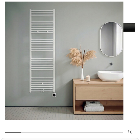
1
/
8