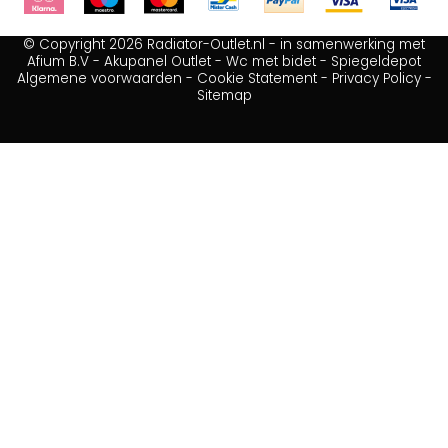
© Copyright 2026 Radiator-Outlet.nl - in samenwerking met
Afium B.V
-
Akupanel Outlet
-
Wc met bidet
-
Spiegeldepot
Algemene voorwaarden
-
Cookie Statement
-
Privacy Policy
-
Sitemap