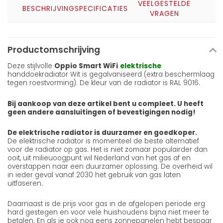
VEELGESTELDE
BESCHRIJVING
SPECIFICATIES
VRAGEN
Productomschrijving
Deze stijlvolle
Oppio Smart WiFi
elektrische
handdoekradiator Wit is gegalvaniseerd (extra beschermlaag
tegen roestvorming). De kleur van de radiator is RAL 9016.
Bij aankoop van deze artikel bent u compleet. U heeft
geen andere aansluitingen of bevestigingen nodig!
De elektrische radiator is duurzamer en goedkoper.
De elektrische radiator is momenteel de beste alternatief
voor de radiator op gas. Het is niet zomaar populairder dan
ooit, uit milieuoogpunt wil Nederland van het gas af en
overstappen naar een duurzamer oplossing. De overheid wil
in ieder geval vanaf 2030 het gebruik van gas laten
uitfaseren.
Daarnaast is de prijs voor gas in de afgelopen periode erg
hard gestegen en voor vele huishoudens bijna niet meer te
betalen. En als je ook nog eens zonnepanelen hebt bespaar