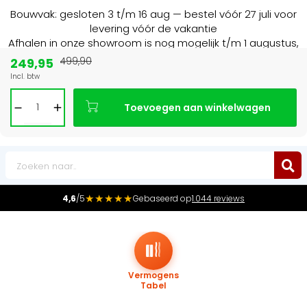
Bouwvak: gesloten 3 t/m 16 aug — bestel vóór 27 juli voor
levering vóór de vakantie
Afhalen in onze showroom is nog mogelijk t/m 1 augustus,
16:30 uur.
249,95
499,90
Incl. btw
Marktleider
in radiatoren in de Benelux
Toevoegen aan winkelwagen
0
★★★★★
4,6
/5
Gebaseerd op
1.044 reviews
Vermogens
Tabel