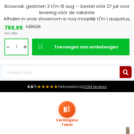
Bouwvak: gesloten 3 t/m 16 aug — bestel vóór 27 juli voor
levering vóór de vakantie
Afhalen in onze showroom is nog mogelijk t/m 1 augustus,
16:30 uur.
769,95
1.283,25
Incl. btw
Marktleider
in radiatoren in de Benelux
Toevoegen aan winkelwagen
0
★★★★★
4,6
/5
Gebaseerd op
1.044 reviews
Vermogens
Tabel