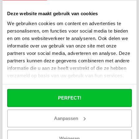
Deze website maakt gebruik van cookies
Wat is het effect van hybride
verwarming op comfort en
We gebruiken cookies om content en advertenties te
luchtbeleving?
personaliseren, om functies voor social media te bieden
en om ons websiteverkeer te analyseren. Ook delen we
Wat is de functie van het waterreservoir
informatie over uw gebruik van onze site met onze
in type 22 hybride paneelradiatoren?
partners voor social media, adverteren en analyse. Deze
partners kunnen deze gegevens combineren met andere
Wat is het verschil tussen een lage
informatie die u aan ze heeft verstrekt of die ze hebben
temperatuur radiator en een hybride
verzameld op basis van uw gebruik van hun services.
lage-temperatuur radiator?
Zijn hybride lage-temperatuur
PERFECT!
radiatoren geschikt voor
warmtepompen?
Aanpassen
Verbruiken de warmteboosters veel
stroom?
Weigeren