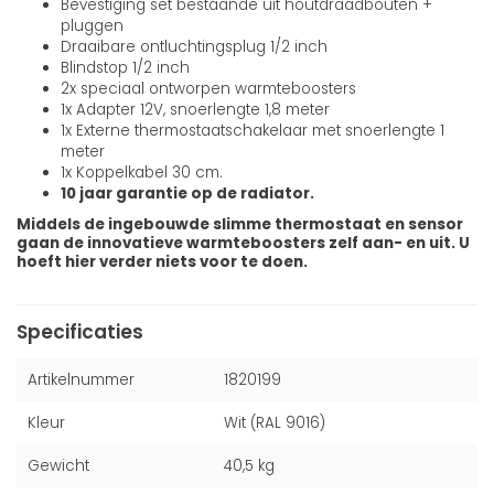
Bevestiging set bestaande uit houtdraadbouten +
pluggen
Draaibare ontluchtingsplug 1/2 inch
Blindstop 1/2 inch
2x speciaal ontworpen warmteboosters
1x Adapter 12V, snoerlengte 1,8 meter
1x Externe thermostaatschakelaar met snoerlengte 1
meter
1x Koppelkabel 30 cm.
10 jaar garantie op de radiator.
Middels de ingebouwde slimme thermostaat en sensor
gaan de innovatieve warmteboosters zelf aan- en uit. U
hoeft hier verder niets voor te doen.
Specificaties
Artikelnummer
1820199
Kleur
Wit (RAL 9016)
Gewicht
40,5 kg