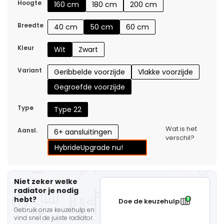
Hoogte
160 cm
180 cm
200 cm
Breedte
40 cm
50 cm
60 cm
Kleur
Wit
Zwart
Variant
Geribbelde voorzijde
Vlakke voorzijde
Gegroefde voorzijde
Type
Type 22
Wat is het
Aansl.
6+ aansluitingen
verschil?
Hybride
Upgrade nu!
Niet zeker welke
radiator je nodig
hebt?
Doe de keuzehulp
Gebruik onze keuzehulp en
vind snel de juiste radiator.