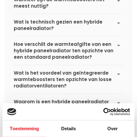
meest nuttig?
Wat is technisch gezien een hybride
paneelradiator?
Hoe verschilt de warmteafgifte van een
hybride paneelradiator ten opzichte van
een standaard paneelradiator?
Wat is het voordeel van geïntegreerde
warmteboosters ten opzichte van losse
radiatorventilatoren?
Waarom is een hybride paneelradiator
technisch geen convector?
Hoe presteert een hybride
Toestemming
Details
Over
paneelradiator bij lage
aanvoertemperaturen (35–45 °C)?