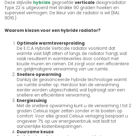
Deze stijlvolle
hybride
gegroefde
verticale
designradiator
Type 22 is uitgevoerd met strakke 90 graden hoeken en
superveel vermogen. De kleur van de radiator is wit (RAL
9016.)
Waarom kiezen voor een hybride radiator?
Optimale warmteverspreiding
De E.C.A Hybride Verticale radiator voorkomt dat
warmte vast blijft zitten of langs de radiator hangt, wat
vaak resulteert in warmteverlies door contact met
koude muren en ramen. Dit zorgt voor een efficiëntere
en gelijkmatigere verwarming van uw ruimte.
Snellere opwarming
Dankzij de geavanceerde hybride technologie warmt
uw ruimte sneller op. Hierdoor kan de verwarming
eerder worden uitgeschakeld, wat bijdraagt aan een
snellere en efficiëntere verwarming.
Energiezuinig
Met de snellere opwarming kunt u de verwarming 1 tot 2
graden Celsius lager zetten zonder in te boeten op
comfort. Voor elke graad Celsius verlaging bespaart u
ongeveer 7% op uw energieverbruik, wat leidt tot
aanzienlijke kostenbesparingen.
Duurzame keuze