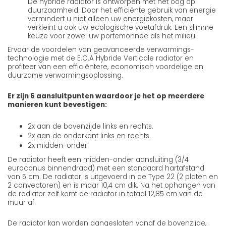
De hybride radiator is ontworpen met het oog op
duurzaamheid. Door het efficiënte gebruik van energie
vermindert u niet alleen uw energiekosten, maar
verkleint u ook uw ecologische voetafdruk. Een slimme
keuze voor zowel uw portemonnee als het milieu.
Ervaar de voordelen van geavanceerde verwarmings-
technologie met de E.C.A Hybride Verticale radiator en
profiteer van een efficiëntere, economisch voordelige en
duurzame verwarmingsoplossing.
Er zijn 6 aansluitpunten waardoor je het op meerdere
manieren kunt bevestigen:
2x aan de bovenzijde links en rechts.
2x aan de onderkant links en rechts.
2x midden-onder.
De radiator heeft een midden-onder aansluiting (3/4
euroconus binnendraad) met een standaard hartafstand
van 5 cm. De radiator is uitgevoerd in de Type 22 (2 platen en
2 convectoren) en is maar 10,4 cm dik. Na het ophangen van
de radiator zelf komt de radiator in totaal 12,85 cm van de
muur af.
De radiator kan worden aangesloten vanaf de bovenzijde,