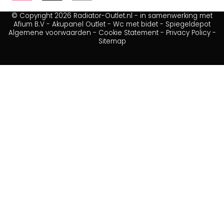
© Copyright 2026 Radiator-Outlet.nl - in samenwerking met
Afium B.V
-
Akupanel Outlet
-
Wc met bidet
-
Spiegeldepot
Algemene voorwaarden
-
Cookie Statement
-
Privacy Policy
-
Sitemap