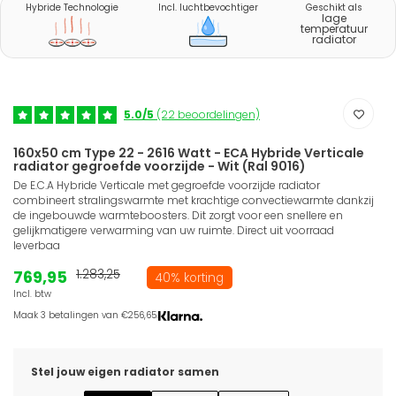
Hybride Technologie
Incl. luchtbevochtiger
Geschikt als
lage
temperatuur
radiator
5.0/5
(22 beoordelingen)
160x50 cm Type 22 - 2616 Watt - ECA Hybride Verticale
radiator gegroefde voorzijde - Wit (Ral 9016)
De E.C.A Hybride Verticale met gegroefde voorzijde radiator
combineert stralingswarmte met krachtige convectiewarmte dankzij
de ingebouwde warmteboosters. Dit zorgt voor een snellere en
gelijkmatigere verwarming van uw ruimte. Direct uit voorraad
leverbaa
769,95
1.283,25
40% korting
Incl. btw
Maak 3 betalingen van €256,65.
Stel jouw eigen radiator samen