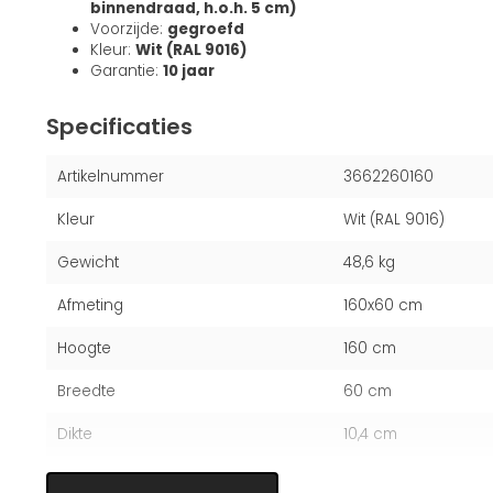
binnendraad, h.o.h. 5 cm)
Voorzijde:
gegroefd
Kleur:
Wit (RAL 9016)
Garantie:
10 jaar
Specificaties
Artikelnummer
3662260160
Kleur
Wit (RAL 9016)
Gewicht
48,6 kg
Afmeting
160x60 cm
Hoogte
160 cm
Breedte
60 cm
Dikte
10,4 cm