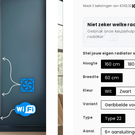
Maak 3 betalingen van €363,32.
Niet zeker welke ra
Gebruik onze keuzehulp 
radiator.
Stel jouw eigen radiator
Hoogte
160 cm
18
Breedte
60 cm
Kleur
Wit
Zwart
Variant
Geribbelde voo
Type
Type 22
Aansl.
6+ aansluitin