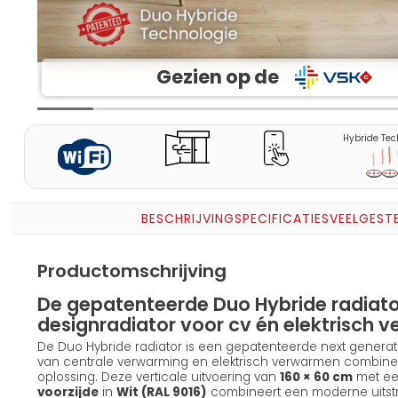
Gezien op de
Hybride Tec
BESCHRIJVING
SPECIFICATIES
VEELGEST
Productomschrijving
De gepatenteerde Duo Hybride radiator
designradiator voor cv én elektrisch
De Duo Hybride radiator is een gepatenteerde next generat
van centrale verwarming en elektrisch verwarmen combinee
oplossing. Deze verticale uitvoering van
160 × 60 cm
met een
voorzijde
in
Wit (RAL 9016)
combineert een moderne uitst