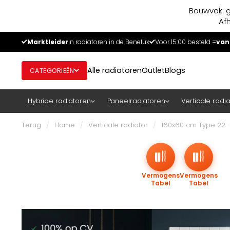
Bouwvak: g
Af
Marktleider
in radiatoren in de Benelux
Voor 15:00 besteld =
van
Alle radiatoren
Outlet
Blogs
CATEGORIEËN
Hybride radiatoren
Paneelradiatoren
Verticale radi
Terug
/
Home
/
Verticale radiator
/
160x60 cm Type 22 - 
Vermogens
Vermogens
Tabel
Tabel