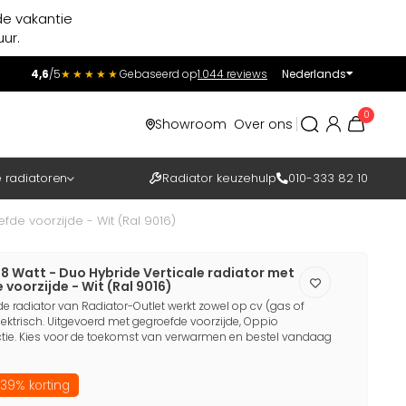
de vakantie
ur.
4,6
/5
★★★★★
Gebaseerd op
1.044 reviews
Nederlands
Incl.
Excl.
0
Showroom
Over ons
BTW
e radiatoren
Radiator keuzehulp
010-333 82 10
fde voorzijde - Wit (Ral 9016)
38 Watt - Duo Hybride Verticale radiator met
 voorzijde - Wit (Ral 9016)
 radiator van Radiator-Outlet werkt zowel op cv (gas of
ktrisch. Uitgevoerd met gegroefde voorzijde, Oppio
tie. Kies voor de toekomst van verwarmen en bestel vandaag
39% korting