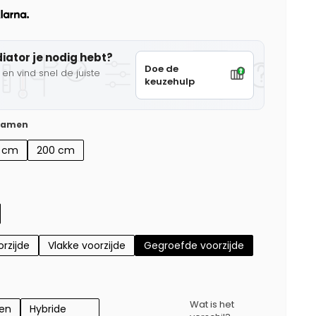
diator je nodig hebt?
Doe de
en vind snel de juiste
keuzehulp
 samen
0 cm
200 cm
rzijde
Vlakke voorzijde
Gegroefde voorzijde
Wat is het
gen
Hybride