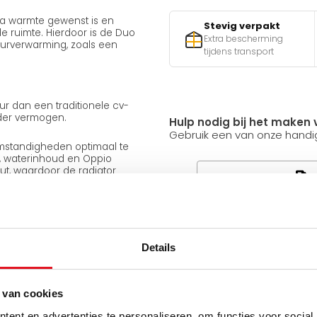
a warmte gewenst is en
Stevig verpakt
e ruimte. Hierdoor is de Duo
Extra bescherming
uurverwarming, zoals een
tijdens transport
 dan een traditionele cv-
nder vermogen.
Hulp nodig bij het maken 
Gebruik een van onze handig
omstandigheden optimaal te
, waterinhoud en Oppio
ut, waardoor de radiator
v
mp.
Q
hermostaat waarmee je de
Details
Heb je een vraag over d
Simon helpt je graag en kan
 van cookies
ent en advertenties te personaliseren, om functies voor social