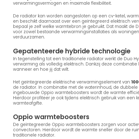
verwarmingsvermogen en maximale flexibiliteit.
De radiator kan worden aangesloten op een cv-ketel, war
en beschikt daarnaast over een geïntegreerd elektrisch ve
bepaal je zelf welke warmtebron je gebruikt. Dat maakt de D
voor zowel bestaande verwarmingsinstallaties als woningen 
verduurzamen.
Gepatenteerde hybride technologie
In tegenstelling tot een traditionele radiator werkt de Duo 
verwarming als volledig elektrisch. Dankzij deze combinatie 
wanneer en hoe jij dat wilt.
Het geïntegreerde elektrische verwarmingselement van
100
de radiator. In combinatie met de waterinhoud, de dubbel
ingebouwde Oppio warmteboosters wordt de warmte efficiën
Hierdoor profiteer je ook tijdens elektrisch gebruik van een 
warmteafgifte.
Oppio warmteboosters
De geïntegreerde Oppio warmteboosters zorgen voor actieve
convectoren. Hierdoor wordt de warmte sneller door de ruim
traditionele radiator.