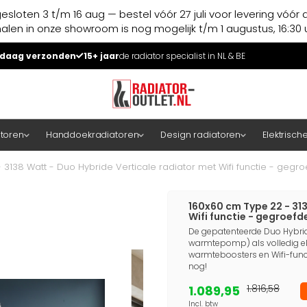
esloten 3 t/m 16 aug — bestel vóór 27 juli voor levering vóór 
halen in onze showroom is nog mogelijk t/m 1 augustus, 16:30 u
daag verzonden
15+ jaar
de radiator specialist in NL & BE
atoren
Handdoekradiatoren
Design radiatoren
Elektrisch
3138 Watt - Duo Hybride Verticale radiator met Wifi functie - gegroe
160x60 cm Type 22 - 31
Wifi functie - gegroefde
De gepatenteerde Duo Hybride
warmtepomp) als volledig ele
warmteboosters en Wifi-func
nog!
1.089,95
1.816,58
Incl. btw