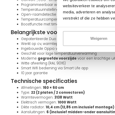
Programmeerbaar weekprogramma
websiteverkeer te analyseren
Temperatuurinstelling van 7°C tot 30°C
media, adverteren en analys
Open-raamdetectie
verstrekt of die ze hebben v
Temperatuurcompensatie
Boostfunctie met timer (1 tot 9 uur)
Belangrijkste voordelen
Weigeren
Gepatenteerde Duo Hybride technologie
Werkt op cv, warmtepomp, stadsverwarming én elektr
Ingebouwde Oppio warmteboosters voor actieve war
Geschikt voor lage temperatuurverwarming
Moderne
gegroefde voorzijde
voor een krachtige uit
Witte afwerking (RAL 9016)
Smart Wifi bediening via Smart Life app
10 jaar garantie
Technische specificaties
Afmetingen:
160 × 60 cm
Type:
22 (2 platen / 2 convectoren)
Warmtevermogen:
3138 Watt
Elektrisch vermogen:
1000 Watt
Dikte radiator:
10,4 cm (12,85 cm inclusief montage)
Aansluitingen:
6 (inclusief midden-onder aansluiti