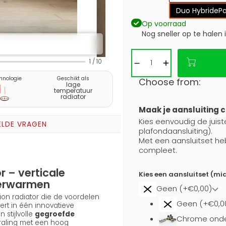
Duo Hybride
P
Op voorraad
Nog sneller op te halen 
1
/
10
hnologie
Geschikt als
Choose from:
lage
temperatuur
radiator
Maak je aansluiting 
Kies eenvoudig de juist
ELDE VRAGEN
plafondaansluiting).
Met een aansluitset he
compleet.
 – verticale
Kies een aansluitset (m
 verwarmen
Geen (+€0,00)
ion radiator die de voordelen
Geen (+€0,0
rt in één innovatieve
 stijlvolle
gegroefde
Chrome onde
raling met een hoog