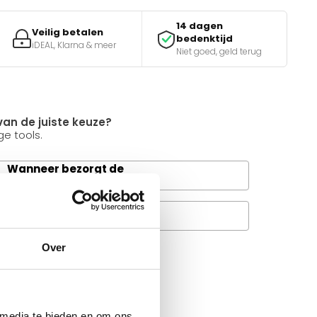
14 dagen
Veilig betalen
bedenktijd
iDEAL, Klarna & meer
Niet goed, geld terug
van de juiste keuze?
e tools.
Wanneer bezorgt de
rachtservice in uw regio?
Veelgestelde vragen
A
Over
it product ?
 al je vragen beantwoorden.
 media te bieden en om ons