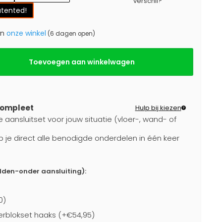
verschil?
atented!
in
onze winkel
(6 dagen open)
Toevoegen aan winkelwagen
compleet
Hulp bij kiezen
e aansluitset voor jouw situatie (vloer-, wand- of
b je direct alle benodigde onderdelen in één keer
idden-onder aansluiting):
0)
rblokset haaks (+€54,95)