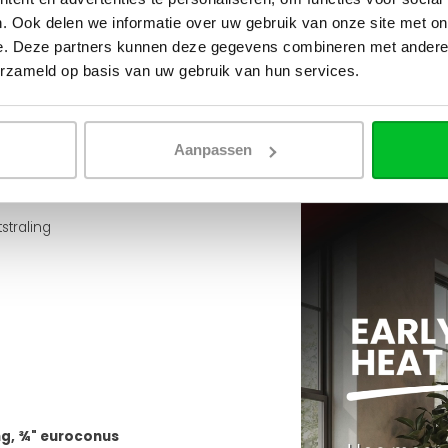
Stuur een bericht
. Ook delen we informatie over uw gebruik van onze site met on
e. Deze partners kunnen deze gegevens combineren met andere i
erzameld op basis van uw gebruik van hun services.
Ruim assortiment
Levering uit eigen voorra
Zelf ophalen in de winkel
Aanpassen
Wij zijn 6 dagen per wee
isch
mteverdeling
straling
ng, ¾" euroconus