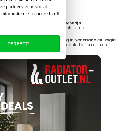
ze partners voor social
nformatie die u aan ze heeft
14 dagen bedenktijd
ad
Niet goed = Geld terug
?
Snelle levering in Nederland en België
PERFECT!
k open.
Geen onverwachte kosten achteraf