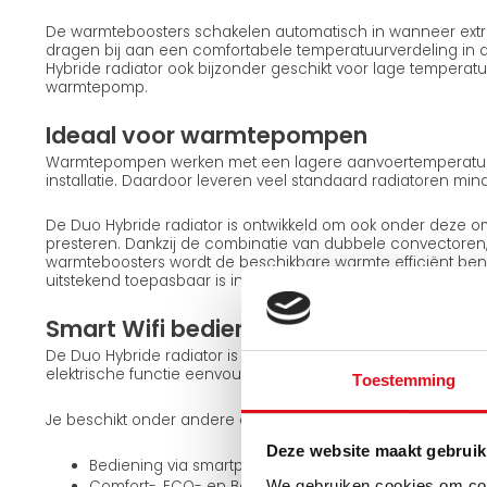
De warmteboosters schakelen automatisch in wanneer extr
dragen bij aan een comfortabele temperatuurverdeling in d
Hybride radiator ook bijzonder geschikt voor lage temperat
warmtepomp.
Ideaal voor warmtepompen
Warmtepompen werken met een lagere aanvoertemperatuur
installatie. Daardoor leveren veel standaard radiatoren mi
De Duo Hybride radiator is ontwikkeld om ook onder deze 
presteren. Dankzij de combinatie van dubbele convectoren
warmteboosters wordt de beschikbare warmte efficiënt ben
uitstekend toepasbaar is in combinatie met een warmtepo
Smart Wifi bediening
De Duo Hybride radiator is voorzien van een slimme wifi-t
elektrische functie eenvoudig bedient via de Smart Life app.
Toestemming
Je beschikt onder andere over:
Deze website maakt gebruik
Bediening via smartphone of tablet
We gebruiken cookies om cont
Comfort-, ECO- en Boost-modus