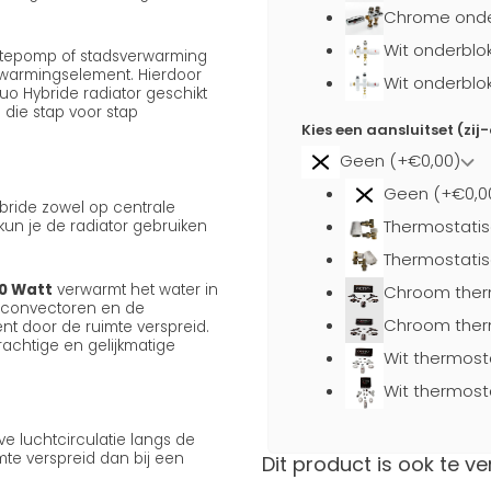
Chrome onder
Wit onderblo
mtepomp of stadsverwarming
rwarmingselement. Hierdoor
Wit onderblo
uo Hybride radiator geschikt
die stap voor stap
Kies een aansluitset (zij
Geen (+€0,00)
Geen (+€0,0
Hybride zowel op centrale
Thermostatis
kun je de radiator gebruiken
Thermostatis
0 Watt
verwarmt het water in
Chroom ther
e convectoren en de
Chroom ther
t door de ruimte verspreid.
krachtige en gelijkmatige
Wit thermost
Wit thermost
 luchtcirculatie langs de
te verspreid dan bij een
Dit product is ook te ve