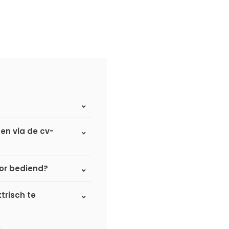
 en via de cv-
tor bediend?
trisch te