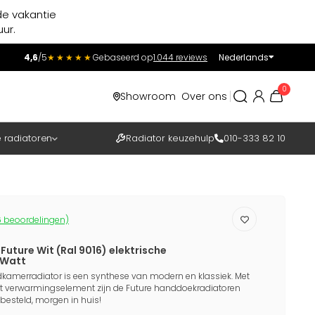
de vakantie
ur.
4,6
/5
★★★★★
Gebaseerd op
1.044 reviews
Nederlands
Incl.
Excl.
0
Showroom
Over ons
BTW
e radiatoren
Radiator keuzehulp
010-333 82 10
 beoordelingen)
Future Wit (Ral 9016) elektrische
 Watt
badkamerradiator is een synthese van modern en klassiek. Met
et verwarmingselement zijn de Future handdoekradiatoren
besteld, morgen in huis!