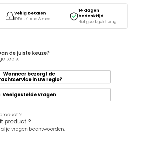
14 dagen
Veilig betalen
bedenktijd
iDEAL, Klarna & meer
Niet goed, geld terug
van de juiste keuze?
e tools.
Wanneer bezorgt de
rachtservice in uw regio?
Veelgestelde vragen
A
it product ?
 al je vragen beantwoorden.