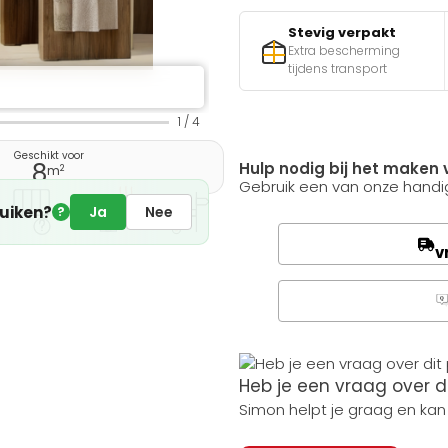
Stevig verpakt
Extra bescherming
tijdens transport
1
/
4
Geschikt voor
8
Hulp nodig bij het maken 
2
m
Gebruik een van onze handig
ruiken?
Ja
Nee
?
v
Q
Heb je een vraag over d
Simon helpt je graag en kan