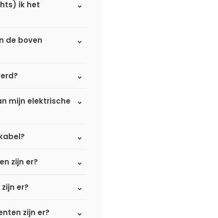
hts) ik het
an de boven
verd?
n mijn elektrische
kabel?
n zijn er?
zijn er?
nten zijn er?