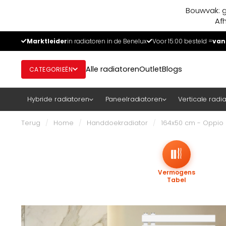
Bouwvak: g
Af
Marktleider
in radiatoren in de Benelux
Voor 15:00 besteld =
van
Alle radiatoren
Outlet
Blogs
CATEGORIEËN
Hybride radiatoren
Paneelradiatoren
Verticale radi
Terug
/
Home
/
Handdoekradiator
/
164x50 cm - Oppio E
Vermogens
Tabel