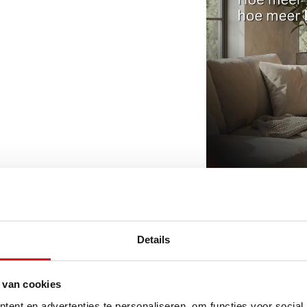
Details
r aan te sluiten
 van cookies
 over het product in het
ent en advertenties te personaliseren, om functies voor social