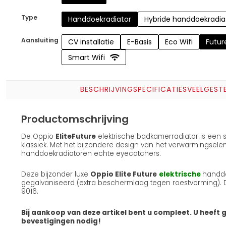
Type
Handdoekradiator
Hybride handdoekradia
Aansluiting
CV installatie
E-Basis
Eco Wifi
Futur
Smart Wifi
BESCHRIJVING
SPECIFICATIES
VEELGEST
Productomschrijving
De Oppio
Elite
Future
elektrische badkamerradiator is een
klassiek. Met het bijzondere design van het verwarmingsele
handdoekradiatoren echte eyecatchers.
Deze bijzonder luxe
Oppio Elite Future
elektrische
handdo
gegalvaniseerd (extra beschermlaag tegen roestvorming). De
9016.
Bij aankoop van deze artikel bent u compleet. U heeft 
bevestigingen nodig!