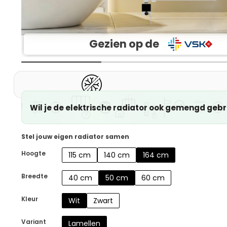
Gezien op de
Wil je de elektrische radiator ook gemengd geb
Stel jouw eigen radiator samen
Hoogte
115 cm
140 cm
164 cm
Breedte
40 cm
50 cm
60 cm
Kleur
Wit
Zwart
Variant
Lamellen