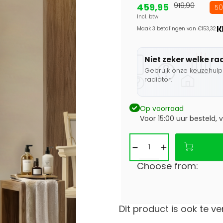
459,95
919,90
50
Incl. btw
Maak 3 betalingen van €153,32.
Niet zeker welke ra
Gebruik onze keuzehulp 
radiator.
Op voorraad
Voor 15:00 uur besteld,
Choose from:
Dit product is ook te ve