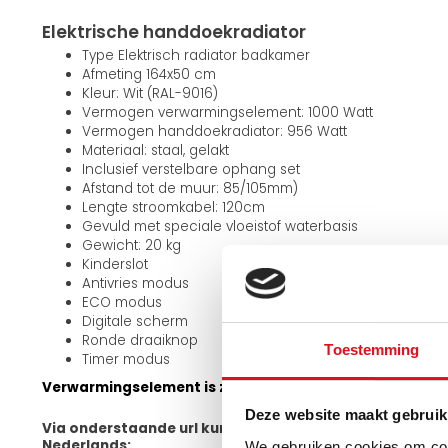
Elektrische handdoekradiator
Type Elektrisch radiator badkamer
Afmeting 164x50 cm
Kleur: Wit (RAL-9016)
Vermogen verwarmingselement: 1000 Watt
Vermogen handdoekradiator: 956 Watt
Materiaal: staal, gelakt
Inclusief verstelbare ophang set
Afstand tot de muur: 85/105mm)
Lengte stroomkabel: 120cm
Gevuld met speciale vloeistof waterbasis
Gewicht: 20 kg
Kinderslot
Antivries modus
ECO modus
Digitale scherm
Ronde draaiknop
Toestemming
Timer modus
Verwarmingselement is zowel linksonder als rechtsonde
Deze website maakt gebruik
Via onderstaande url kunt u meer informatie verkrijgen
Nederlands:
We gebruiken cookies om cont