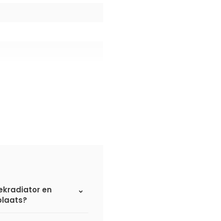
ekradiator en
plaats?