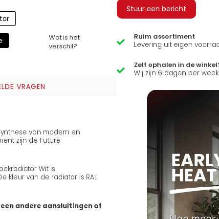
Stuur een bericht
tor
Ruim assortiment
Wat is het
e
Levering uit eigen voorra
verschil?
Zelf ophalen in de winkel
Wij zijn 6 dagen per wee
ELDE VRAGEN
 synthese van modern en
ment zijn de Future
ekradiator Wit is
 kleur van de radiator is RAL
geen andere aansluitingen of