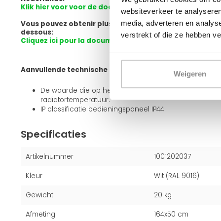
Klik hier voor voor de documentatie van de Oppio elekt
websiteverkeer te analyseren
media, adverteren en analys
Vous pouvez obtenir plus d'informations sur le produit e
dessous:
verstrekt of die ze hebben v
Cliquez ici pour la documentation du radiateur électr
Aanvullende technische informatie:
Weigeren
De waarde die op het scherm wordt weergegeven, is
radiatortemperatuur.
IP classificatie bedieningspaneel IP44
Specificaties
Artikelnummer
1001202037
Kleur
Wit (RAL 9016)
Gewicht
20 kg
Afmeting
164x50 cm