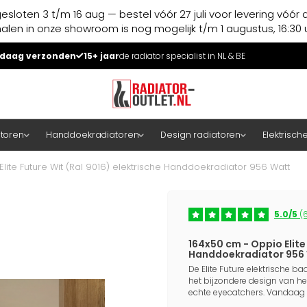
esloten 3 t/m 16 aug — bestel vóór 27 juli voor levering vóór 
halen in onze showroom is nog mogelijk t/m 1 augustus, 16:30 u
daag verzonden
15+ jaar
de radiator specialist in NL & BE
atoren
Handdoekradiatoren
Design radiatoren
Elektrisch
lite Future Wit (Ral 9016) elektrische Handdoekradiator 956 Watt
5.0/5
(6
164x50 cm - Oppio Elite 
Handdoekradiator 956
De Elite Future elektrische 
het bijzondere design van h
echte eyecatchers. Vandaag 