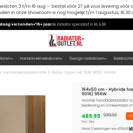
esloten 3 t/m 16 aug — bestel vóór 27 juli voor levering vóór 
halen in onze showroom is nog mogelijk t/m 1 augustus, 16:30 u
daag verzonden
15+ jaar
de radiator specialist in NL & BE
atoren
Handdoekradiatoren
Design radiatoren
Elektrisch
e handdoekradiator Elite E-Basis Oppio wit (RAL 9016) 956W
164x50 cm - Hybride ha
9016) 956W
Hybride handdoekradiator voor
bediening en omkeerbaar ontw
469,95
939,90
50
Incl. btw
Maak 3 betalingen van €156,65.