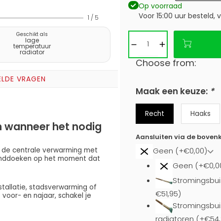
Op voorraad
Voor 15:00 uur besteld,
1
/
5
Geschikt als
lage
temperatuur
radiator
Choose from:
ELDE VRAGEN
Maak een keuze:
*
Recht
Haaks
 wanneer het nodig
Aansluiten via de bovenk
 de centrale verwarming met
Geen (+€0,00)
handdoeken op het moment dat
Geen (+€0,0
Stromingsbui
stallatie, stadsverwarming of
€51,95)
oor- en najaar, schakel je
Stromingsbuis
radiatoren (+€54,