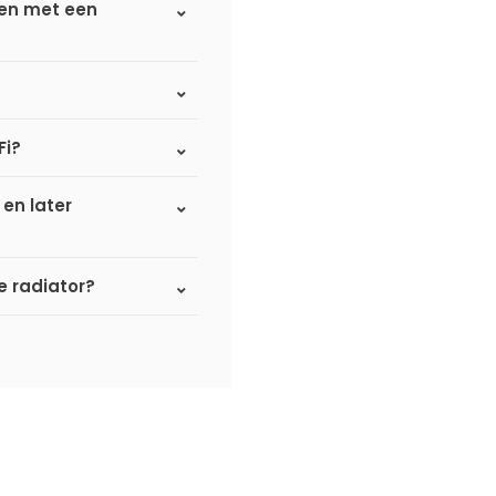
ken met een
Fi?
 en later
 radiator?