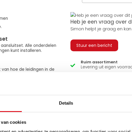
armen
Heb je een vraag over d
.
Simon helpt je graag en kan
set
Stuur een bericht
ansluitset. Alle onderdelen
gen kunt installeren.
Ruim assortiment
Levering uit eigen voorra
k van hoe de leidingen in de
 de radiator zowel links als
Zelf ophalen in de winkel
Wij zijn 6 dagen per wee
l de radiator opwarmt bij
Details
n de ruimte zodra deze op
 van cookies
ent en advertenties te personaliseren, om functies voor social