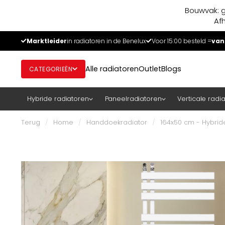
Bouwvak: g
Af
Marktleider
in radiatoren in de Benelux
Voor 15:00 besteld =
van
Alle radiatoren
Outlet
Blogs
CATEGORIEËN
Hybride radiatoren
Paneelradiatoren
Verticale radi
Terug
/
Home
/
Handdoekradiator
/
164x50 cm - Hybrid