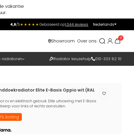
de vakantie
ur.
4,6
/5
★★★★★
Gebaseerd op
1.044 reviews
Nederlands
Incl.
Excl.
0
Showroom
Over ons
BTW
e radiatoren
Radiator keuzehulp
010-333 82 10
nddoekradiator Elite E-Basis Oppio wit (RAL
 cv en elektrisch gebruik. Elite uitvoering met E-Basis
erp voor links of rechts aansluiten.
% korting