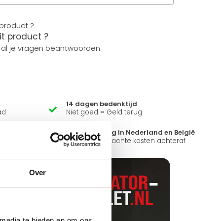
it product ?
 al je vragen beantwoorden.
14 dagen bedenktijd
ad
Niet goed = Geld terug
?
Snelle levering in Nederland en België
k open.
Geen onverwachte kosten achteraf
Over
 media te bieden en om ons