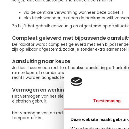
Je gebruikt de radiator per moment op één manier:
via de centrale verwarming wanneer deze actief is
elektrisch wanneer je alleen de badkamer wilt verw
Zo blijft het gebruik eenvoudig en afgestemd op de situatie
Compleet geleverd met bijpassende aansluit
De radiator wordt compleet geleverd met een bijpassende a
zijn op elkaar afgestemd, zodat je zonder extra samenstellin
Aansluiting naar keuze
Je kiest tussen een rechte of haakse aansluiting, afhankelij
ruimte lopen. In combinatie met het omkeerbare ontwerp kan
rechts worden aangesloten.
Vermogen en werking
Het vermogen van het elektrische element bepaalt hoe sne
Toestemming
elektrisch gebruik.
Het vermogen van de radiator bepaalt de warmteafgifte i
temperatuur is.
Deze website maakt gebruik
We gebruiken cookies om cont