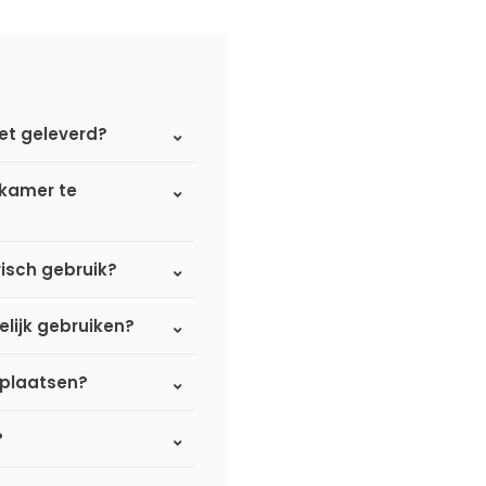
et geleverd?
dkamer te
isch gebruik?
elijk gebruiken?
 plaatsen?
?