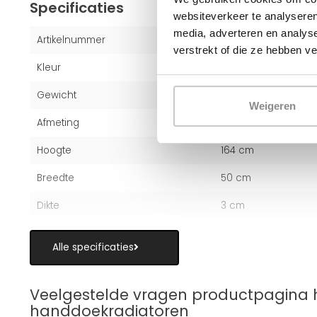
Specificaties
websiteverkeer te analyseren
media, adverteren en analys
Artikelnummer
1001202129
verstrekt of die ze hebben v
Kleur
Wit (RAL 9016)
Gewicht
20 kg
Weigeren
Afmeting
164x50 cm
Hoogte
164 cm
Breedte
50 cm
Dikte
3 cm
Alle specificaties
Veelgestelde vragen productpagina 
handdoekradiatoren