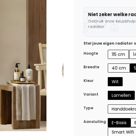
Niet zeker welke ra
Gebruik onze keuzehulp 
radiator.
Stel jouw eigen radiator
Hoogte
115 cm
1
Breedte
40 cm
Kleur
Wit
Variant
Lamellen
Type
Handdoekra
Aansluiting
E-Basis
Smart Wifi