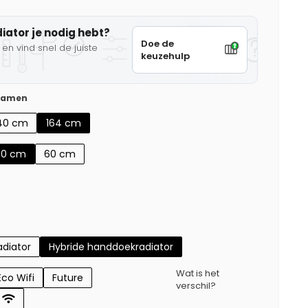
diator je nodig hebt?
Doe de
en vind snel de juiste
keuzehulp
 samen
40 cm
164 cm
50 cm
60 cm
diator
Hybride handdoekradiator
Wat is het
Eco Wifi
Future
verschil?