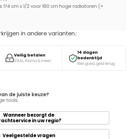
s 174 cm x 1/2 voor 180 cm hoge radiatoren (+
rkrijgen in andere varianten.:
14 dagen
Veilig betalen
bedenktijd
iDEAL, Klarna & meer
Niet goed, geld terug
van de juiste keuze?
e tools.
Wanneer bezorgt de
rachtservice in uw regio?
Veelgestelde vragen
A