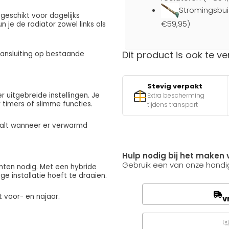
Stromingsbui
 geschikt voor dagelijks
€59,95)
 je de radiator zowel links als
Dit product is ook te ve
 aansluiting op bestaande
Stevig verpakt
 uitgebreide instellingen. Je
Extra bescherming
 timers of slimme functies.
tijdens transport
paalt wanneer er verwarmd
Hulp nodig bij het maken 
Gebruik een van onze handig
nten nodig. Met een hybride
e installatie hoeft te draaien.
t voor- en najaar.
v
Q