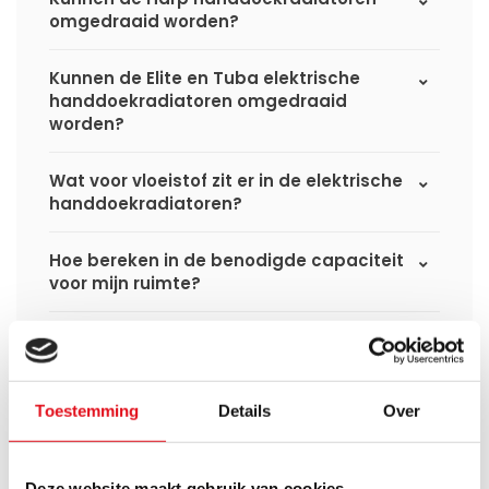
omgedraaid worden?
Kunnen de Elite en Tuba elektrische
handdoekradiatoren omgedraaid
worden?
Wat voor vloeistof zit er in de elektrische
handdoekradiatoren?
Hoe bereken in de benodigde capaciteit
voor mijn ruimte?
Kan ik de elektrische radiator later ook
als een cv radiator gebruiken?
Toestemming
Details
Over
Verbruikt een elektrische
handdoekradiator veel stroom?
Deze website maakt gebruik van cookies