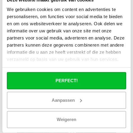
We gebruiken cookies om content en advertenties te
personaliseren, om functies voor social media te bieden
en om ons websiteverkeer te analyseren. Ook delen we
Heb je een vraag over dit product ?
informatie over uw gebruik van onze site met onze
Simon helpt je graag en kan al je vragen beantwoorden.
partners voor social media, adverteren en analyse. Deze
partners kunnen deze gegevens combineren met andere
Stuur een bericht
informatie die u aan ze heeft verstrekt of die ze hebben
verzameld op basis van uw gebruik van hun services.
Ruim assortiment
14 dagen bedenktijd
Levering uit eigen
Niet goed = Geld terug
voorraad
PERFECT!
Zelf ophalen in de
Snelle levering in
winkel?
Nederland en België
Wij zijn 6 dagen per
Geen onverwachte
Aanpassen
week open.
kosten achteraf
Weigeren