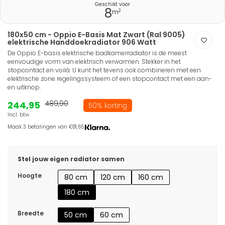
Geschikt voor
8
2
m
180x50 cm - Oppio E-Basis Mat Zwart (Ral 9005)
elektrische Handdoekradiator 906 Watt
De Oppio E-basis elektrische badkamerradiator is de meest
eenvoudige vorm van elektrisch verwarmen. Stekker in het
stopcontact en voilà. U kunt het tevens ook combineren met een
elektrische zone regelingssysteem of een stopcontact met een aan-
en uitknop.
244,95
489,90
50% korting
Incl. btw
Maak 3 betalingen van €81,65.
Stel jouw eigen radiator samen
Hoogte
80 cm
120 cm
160 cm
180 cm
Breedte
50 cm
60 cm