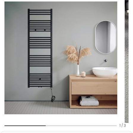
1
/
3