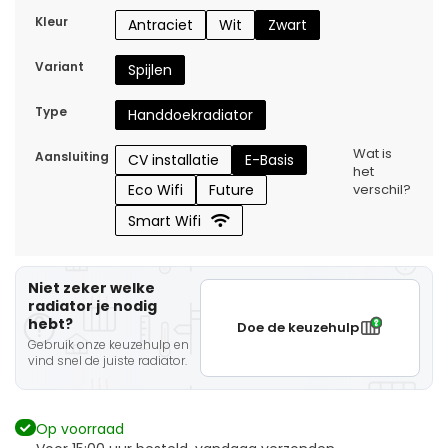
Kleur
Antraciet
Wit
Zwart
Variant
Spijlen
Type
Handdoekradiator
Wat is
Aansluiting
CV installatie
E-Basis
het
Eco Wifi
Future
verschil?
Smart Wifi
Niet zeker welke
radiator je nodig
hebt?
Doe de keuzehulp
Gebruik onze keuzehulp en
vind snel de juiste radiator.
Op voorraad