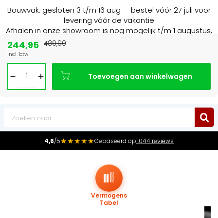
Bouwvak: gesloten 3 t/m 16 aug — bestel vóór 27 juli voor
levering vóór de vakantie
Afhalen in onze showroom is nog mogelijk t/m 1 augustus,
16:30 uur.
244,95
489,90
Incl. btw
ecialist in NL & BE
Marktleider
in radiat
Toevoegen aan winkelwagen
0
★★★★★
4,6
/5
Gebaseerd op
1.044 reviews
Vermogens
Tabel