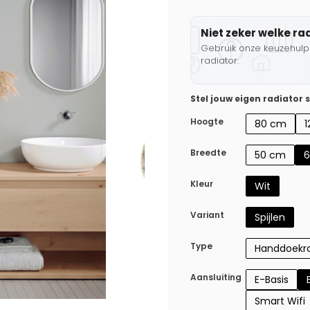
Niet zeker welke ra
Gebruik onze keuzehulp 
radiator.
Stel jouw eigen radiator
Hoogte
80 cm
Breedte
50 cm
Kleur
Wit
Variant
Spijlen
Type
Handdoekra
Aansluiting
E-Basis
Smart Wifi