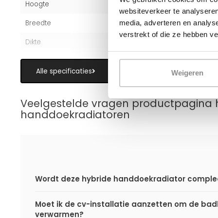
Hoogte
180 cm
websiteverkeer te analyseren
media, adverteren en analys
Breedte
60 cm
verstrekt of die ze hebben v
Dikte
3 cm
Alle specificaties
Weigeren
Veelgestelde vragen productpagina 
handdoekradiatoren
Wordt deze hybride handdoekradiator comple
Moet ik de cv-installatie aanzetten om de ba
verwarmen?