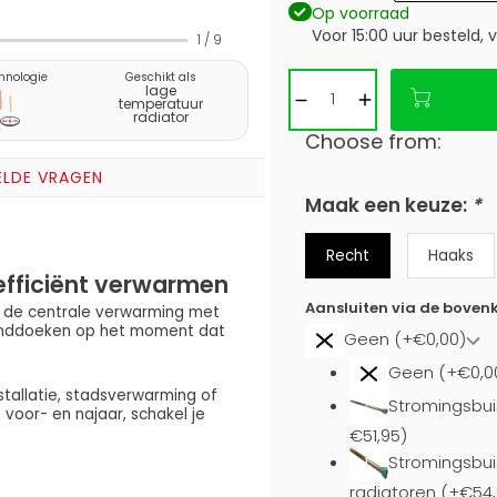
Op voorraad
Voor 15:00 uur besteld,
1
/
9
hnologie
Geschikt als
lage
temperatuur
radiator
Choose from:
ELDE VRAGEN
Maak een keuze:
*
Recht
Haaks
 efficiënt verwarmen
Aansluiten via de bovenk
 de centrale verwarming met
handdoeken op het moment dat
Geen (+€0,00)
Geen (+€0,0
stallatie, stadsverwarming of
Stromingsbui
oor- en najaar, schakel je
€51,95)
Stromingsbuis
radiatoren (+€54,