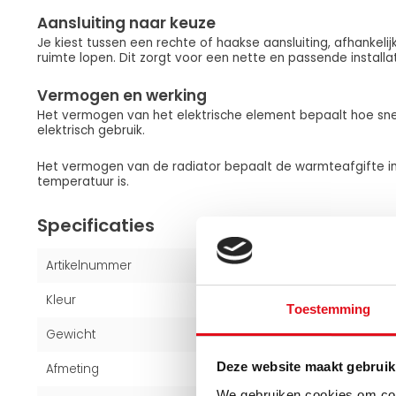
Aansluiting naar keuze
Je kiest tussen een rechte of haakse aansluiting, afhankelij
ruimte lopen. Dit zorgt voor een nette en passende installat
Vermogen en werking
Het vermogen van het elektrische element bepaalt hoe sne
elektrisch gebruik.
Het vermogen van de radiator bepaalt de warmteafgifte i
temperatuur is.
Specificaties
Artikelnummer
1001202155
Kleur
Wit (RAL 9016)
Toestemming
Gewicht
21 kg
Deze website maakt gebruik
Afmeting
180x60 cm
We gebruiken cookies om cont