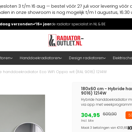
esloten 3 t/m 16 aug — bestel vóór 27 juli voor levering vóór 
halen in onze showroom is nog mogelijk t/m 1 augustus, 16:30 u
daag verzonden
15+ jaar
de radiator specialist in NL & BE
atoren
Handdoekradiatoren
Design radiatoren
Elektrisch
e handdoekradiator Eco WiFi Oppio wit (RAL 9016) 1214W
180x60 cm - Hybride ha
9016) 1214W
Hybride handdoekradiator met
via app met weekprogramm
304,95
609,90
5
Incl. btw
Maak 3 betalingen van €101,65.