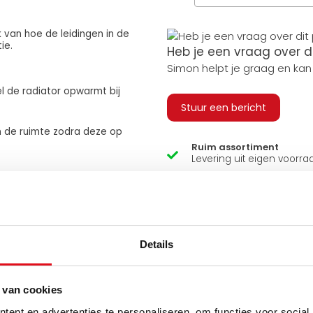
k van hoe de leidingen in de
ie.
Heb je een vraag over d
Simon helpt je graag en kan
l de radiator opwarmt bij
Stuur een bericht
n de ruimte zodra deze op
Ruim assortiment
Levering uit eigen voorra
Zelf ophalen in de winkel
Wij zijn 6 dagen per wee
Details
 van cookies
ent en advertenties te personaliseren, om functies voor social