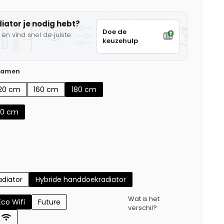
diator je nodig hebt?
Doe de
en vind snel de juiste
keuzehulp
 samen
120 cm
160 cm
180 cm
60 cm
diator
Hybride handdoekradiator
Wat is het
Eco Wifi
Future
verschil?