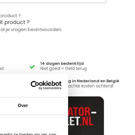
it product ?
 al je vragen beantwoorden.
14 dagen bedenktijd
ad
Niet goed = Geld terug
?
Snelle levering in Nederland en België
k open.
Geen onverwachte kosten achteraf
Over
 media te bieden en om ons