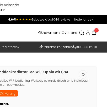
de vakantie
ur.
4,6
/5
★★★★★
Gebaseerd op
1.044 reviews
Nederlands
Incl.
Excl.
0
Showroom
Over ons
BTW
e radiatoren
Radiator keuzehulp
010-333 82 10
nddoekradiator Eco WiFi Oppio wit (RAL
 Eco WiFi bediening. Werkt op cv en elektrisch en is instelbaar
a en eco-modus.
0% korting