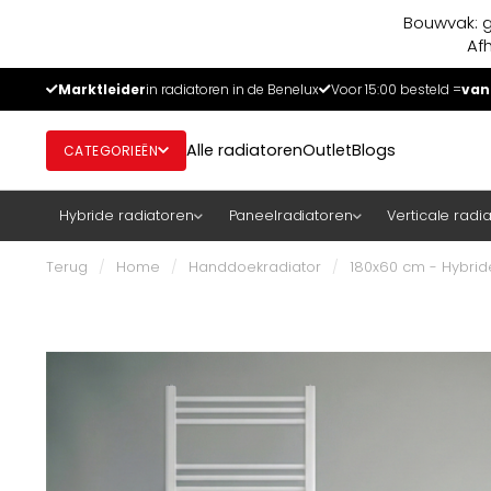
Bouwvak: g
Af
Marktleider
in radiatoren in de Benelux
Voor 15:00 besteld =
van
Alle radiatoren
Outlet
Blogs
CATEGORIEËN
Hybride radiatoren
Paneelradiatoren
Verticale radi
Terug
/
Home
/
Handdoekradiator
/
180x60 cm - Hybrid