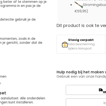
ng beter af te stemmen op je
Stromingsbui
programma in en pas je de
€59,95)
detectie gebruik je de
Dit product is ook te ve
 momenten, zoals in de
Stevig verpakt
 je gericht, zonder dat de
Extra bescherming
tijdens transport
Hulp nodig bij het maken 
Gebruik een van onze handig
armen
.
v
set
ansluitset. Alle onderdelen
gen kunt installeren.
Q