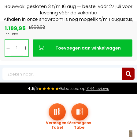
Bouwvak: gesloten 3 t/m 16 aug — bestel vóór 27 juli voor
levering vóór de vakantie
Afhalen in onze showroom is nog mogelijk t/m 1 augustus,
16:30 uur.
1.199,95
1.999,92
Incl. btw
Marktleider
in radiatoren in de Benelux
Toevoegen aan winkelwagen
0
★★★★★
4,6
/5
Gebaseerd op
1.044 reviews
Vermogens
Vermogens
Tabel
Tabel