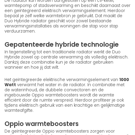
De radiator kan worden aangesloten op een cv-ketel,
warmtepomp of stadsverwarming en beschikt daarnaast over
een geïntegreerd elektrisch verwarmingselement. Hierdoor
bepaal je zelf welke warmtebron je gebruikt. Dat maakt de
Duo Hybride radiator geschikt voor zowel bestaande
verwarmingsinstallaties als woningen die stap voor stap
verduurzamen.
Gepatenteerde hybride technologie
In tegenstelling tot een traditionele radiator werkt de Duo
Hybride zowel op centrale verwarming als volledig elektrisch.
Dankzij deze combinatie kun je de radiator gebruiken
wanneer en hoe jij dat wilt.
Het geïntegreerde elektrische verwarmingselement van
1000
Watt
verwarmt het water in de radiator. In combinatie met
de waterinhoud, de dubbele convectoren en de
ingebouwde Oppio warmteboosters wordt de warmte
efficiënt door de ruimte verspreid. Hierdoor profiteer je ook
tijdens elektrisch gebruik van een krachtige en gelijkmatige
warmteafgifte.
Oppio warmteboosters
De geïntegreerde Oppio warmteboosters zorgen voor