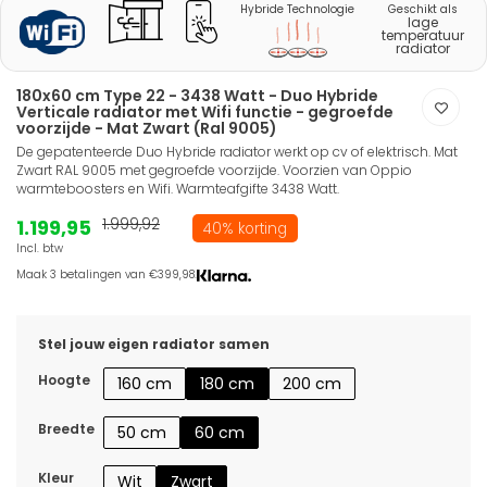
Hybride Technologie
Geschikt als
lage
temperatuur
radiator
180x60 cm Type 22 - 3438 Watt - Duo Hybride
Verticale radiator met Wifi functie - gegroefde
voorzijde - Mat Zwart (Ral 9005)
De gepatenteerde Duo Hybride radiator werkt op cv of elektrisch. Mat
Zwart RAL 9005 met gegroefde voorzijde. Voorzien van Oppio
warmteboosters en Wifi. Warmteafgifte 3438 Watt.
1.199,95
1.999,92
40% korting
Incl. btw
Maak 3 betalingen van €399,98.
Stel jouw eigen radiator samen
Hoogte
160 cm
180 cm
200 cm
Breedte
50 cm
60 cm
Kleur
Wit
Zwart