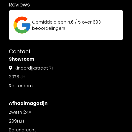
Reviews
Gemiddeld een
4.6 / 5
over
693
beoordelingen!
Contact
Showroom
Kinderdijkstraat 71
3076 JH
Rotterdam
Afhaalmagazijn
Zweth 24A
2991 LH
Barendrecht