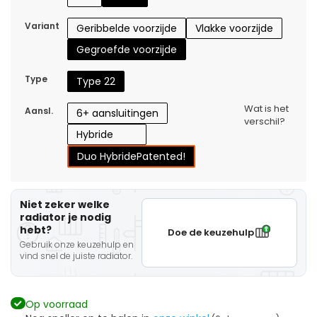
Variant
Geribbelde voorzijde
Vlakke voorzijde
Gegroefde voorzijde
Type
Type 22
Wat is het
Aansl.
6+ aansluitingen
verschil?
Hybride
Duo Hybride
Patented!
Niet zeker welke
radiator je nodig
hebt?
Doe de keuzehulp
Gebruik onze keuzehulp en
vind snel de juiste radiator.
Op voorraad