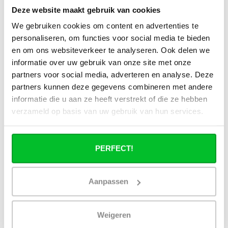
Deze website maakt gebruik van cookies
Kan de Duo Hybride radiator tegelijk
We gebruiken cookies om content en advertenties te
elektrisch en via de cv-installatie
personaliseren, om functies voor social media te bieden
verwarmen?
en om ons websiteverkeer te analyseren. Ook delen we
informatie over uw gebruik van onze site met onze
Hoe wordt de elektrische functie van de
partners voor social media, adverteren en analyse. Deze
radiator bediend?
partners kunnen deze gegevens combineren met andere
informatie die u aan ze heeft verstrekt of die ze hebben
Wanneer is het interessant om de
verzameld op basis van uw gebruik van hun services.
radiator elektrisch te gebruiken?
Is de Duo Hybride radiator geschikt voor
PERFECT!
gebruik met een warmtepomp?
Is de Duo Hybride verticale radiator ook
Aanpassen
rendabel met hoge temperatuur
systemen zoals een cv-ketel?
Weigeren
Wat is het verschil tussen een Duo