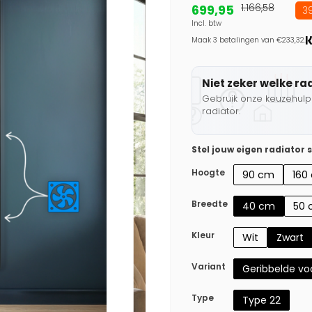
699,95
1.166,58
39
Incl. btw
Maak 3 betalingen van €233,32.
Niet zeker welke ra
Gebruik onze keuzehulp 
radiator.
Stel jouw eigen radiator
Hoogte
90 cm
160
Breedte
40 cm
50 
Kleur
Wit
Zwart
Variant
Geribbelde voo
Type
Type 22