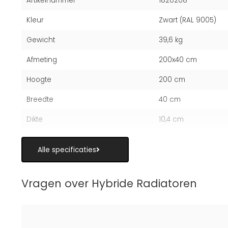
Artikelnummer
1820208
Kleur
Zwart (RAL 9005)
Gewicht
39,6 kg
Afmeting
200x40 cm
Hoogte
200 cm
Breedte
40 cm
Dikte
10,4 cm
Alle specificaties
Vragen over Hybride Radiatoren