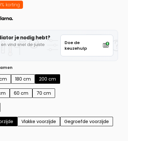
% korting
diator je nodig hebt?
Doe de
en vind snel de juiste
keuzehulp
 samen
 cm
180 cm
200 cm
cm
60 cm
70 cm
rzijde
Vlakke voorzijde
Gegroefde voorzijde