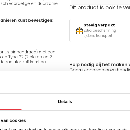
omisch voordelige en duurzame
Dit product is ook te ve
manieren kunt bevestigen:
Stevig verpakt
Extra bescherming
tijdens transport
oconus binnendraad) met een
n de Type 22 (2 platen en 2
e radiator zelf komt de
Hulp nodig bij het maken 
Gebruik een van onze handig
aar dan circuleert het water
e warmteafgifte, maar dit is
v
nt van de radiator en zo
neden getrokken worden.
Details
Q
e bestellen, zodat u alle
 sluiten.
 van cookies
ator en garandeert u zo een
Heb je een vraag over d
elen inclusief adapters (15 mm
ent en advertenties te personaliseren, om functies voor social