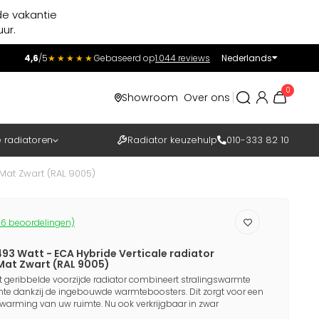
de vakantie
ur.
4,6
/5
★★★★★
Gebaseerd op
1.044 reviews
Nederlands
Incl.
Excl.
0
Showroom
Over ons
BTW
e radiatoren
Radiator keuzehulp
010-333 82 10
Mat Zwart (RAL 9005)
6 beoordelingen)
93 Watt - ECA Hybride Verticale radiator
 Mat Zwart (RAL 9005)
et geribbelde voorzijde radiator combineert stralingswarmte
te dankzij de ingebouwde warmteboosters. Dit zorgt voor een
erwarming van uw ruimte. Nu ook verkrijgbaar in zwar