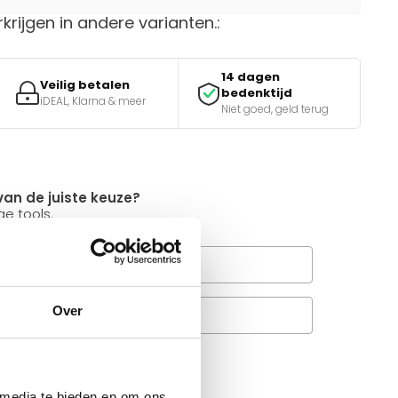
rkrijgen in andere varianten.:
14 dagen
Veilig betalen
bedenktijd
iDEAL, Klarna & meer
Niet goed, geld terug
van de juiste keuze?
e tools.
Wanneer bezorgt de
rachtservice in uw regio?
Over
Veelgestelde vragen
A
it product ?
 media te bieden en om ons