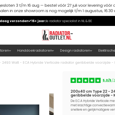
esloten 3 t/m 16 aug — bestel vóór 27 juli voor levering vóór 
halen in onze showroom is nog mogelijk t/m 1 augustus, 16:30 u
daag verzonden
15+ jaar
de radiator specialist in NL & BE
atoren
Handdoekradiatoren
Design radiatoren
Elektrisch
 2493 Watt - ECA Hybride Verticale radiator geribbelde voorzijde - 
5.0/5
(3
200x40 cm Type 22 - 24
geribbelde voorzijde -
De E.C.A Hybride Verticale m
met krachtige convectiewarm
snellere en gelijkmatigere v