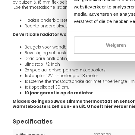
cv buizen & 16 mm flexibele buizen) om de radiator aan te sl
websiteverkeer te analyseren
luxe thermostatische kraan bij.
media, adverteren en analys
Haakse onderblokset: Als de leidingen uit de achterm
verstrekt of die ze hebben v
Rechte onderblokset: Als de leidingen uit de vloer ko
De verticale radiator wordt geleverd met:
Weigeren
Beugels voor wandbevestiging
Bevestiging set bestaande uit houtdraadbouten + pl
Draaibare ontluchtingsplug 1/2 inch
Blindstop 1/2 inch
2x speciaal ontworpen warmteboosters
1x Adapter 12V, snoerlengte 1,8 meter
1x Externe thermostaatschakelaar met snoerlengte 1 m
1x Koppelkabel 30 cm.
10 jaar garantie op de radiator.
Middels de ingebouwde slimme thermostaat en sensor
warmteboosters zelf aan- en uit. U hoeft hier verder ni
Specificaties