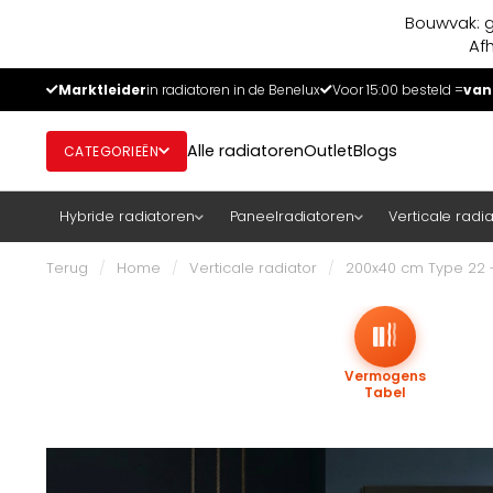
Bouwvak: g
Af
Marktleider
in radiatoren in de Benelux
Voor 15:00 besteld =
van
Alle radiatoren
Outlet
Blogs
CATEGORIEËN
Hybride radiatoren
Paneelradiatoren
Verticale radi
Terug
/
Home
/
Verticale radiator
/
200x40 cm Type 22 -
Vermogens
Tabel