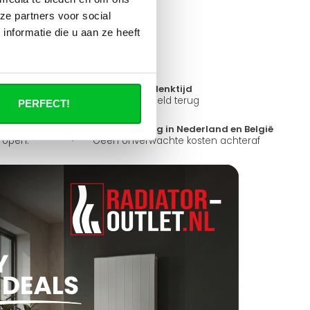
 al je vragen beantwoorden.
ze partners voor social
nformatie die u aan ze heeft
14 dagen bedenktijd
ad
Niet goed = Geld terug
PERFECT!
?
Snelle levering in Nederland en België
k open.
Geen onverwachte kosten achteraf