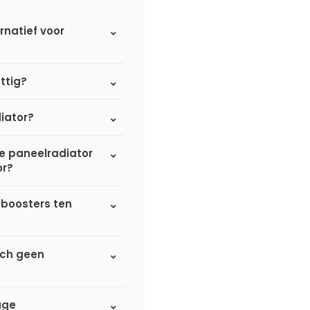
rnatief voor
ttig?
iator?
de paneelradiator
or?
eboosters ten
sch geen
age