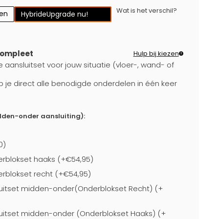
Wat is het verschil?
gen
Hybride
Upgrade nu!
compleet
Hulp bij kiezen
e aansluitset voor jouw situatie (vloer-, wand- of
b je direct alle benodigde onderdelen in één keer
idden-onder aansluiting):
0)
rblokset haaks (+€54,95)
blokset recht (+€54,95)
uitset midden-onder(Onderblokset Recht) (+
uitset midden-onder (Onderblokset Haaks) (+