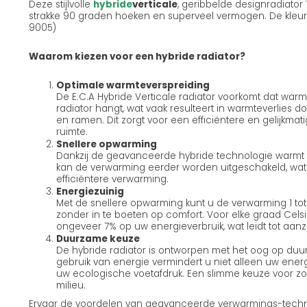
Deze stijlvolle
hybride
verticale
, geribbelde designradiator
strakke 90 graden hoeken en superveel vermogen. De kleur v
9005)
Waarom kiezen voor een hybride radiator?
Optimale warmteverspreiding
De E.C.A Hybride Verticale radiator voorkomt dat warmte 
radiator hangt, wat vaak resulteert in warmteverlies
en ramen. Dit zorgt voor een efficiëntere en gelijkm
ruimte.
Snellere opwarming
Dankzij de geavanceerde hybride technologie warmt u
kan de verwarming eerder worden uitgeschakeld, wat 
efficiëntere verwarming.
Energiezuinig
Met de snellere opwarming kunt u de verwarming 1 tot
zonder in te boeten op comfort. Voor elke graad Cels
ongeveer 7% op uw energieverbruik, wat leidt tot aanz
Duurzame keuze
De hybride radiator is ontworpen met het oog op duur
gebruik van energie vermindert u niet alleen uw energ
uw ecologische voetafdruk. Een slimme keuze voor z
milieu.
Ervaar de voordelen van geavanceerde verwarmings-techno