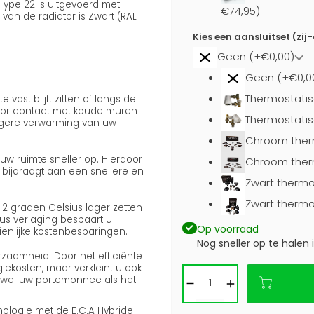
 Type 22 is uitgevoerd met
€74,95)
an de radiator is Zwart (RAL
Kies een aansluitset (zij
Geen (+€0,00)
Geen (+€0,0
Thermostatis
vast blijft zitten of langs de
 door contact met koude muren
Thermostatis
atigere verwarming van uw
Chroom ther
w ruimte sneller op. Hierdoor
Chroom ther
bijdraagt aan een snellere en
Zwart thermo
Zwart thermo
 2 graden Celsius lager zetten
ius verlaging bespaart u
Op voorraad
ienlijke kostenbesparingen.
Nog sneller op te halen 
zaamheid. Door het efficiënte
iekosten, maar verkleint u ook
owel uw portemonnee als het
logie met de E.C.A Hybride