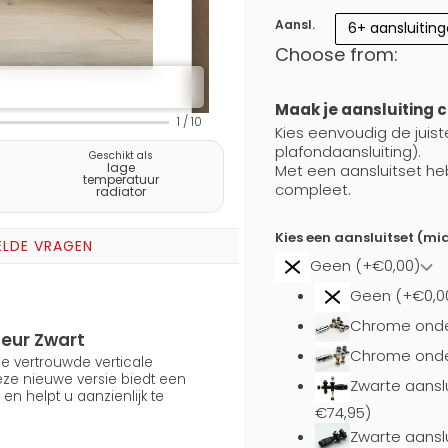
Aansl.
6+ aansluitin
Choose from:
Maak je aansluiting 
1
/
10
Kies eenvoudig de juist
plafondaansluiting).
Geschikt als
lage
Met een aansluitset he
temperatuur
compleet.
radiator
Kies een aansluitset (m
ELDE VRAGEN
Geen (+€0,00)
Geen (+€0,0
Chrome onde
leur Zwart
Chrome onder
e vertrouwde verticale
Deze nieuwe versie biedt een
Zwarte aansl
n helpt u aanzienlijk te
€74,95)
Zwarte aansl