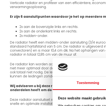
Verticale radiator en profiteer van een efficiëntere, econ
verwarmingsoplossing.
Er zijn 6 aansluitpunten waardoor je het op meerdere 
2x aan de bovenzijde links en rechts.
2x aan de onderkant links en rechts.
2x midden-onder.
De radiator heeft een midden-onder aansluiting (3/4 eur
standaard hartafstand van 5 cm. De radiator is uitgevoerd i
convectoren) en is maar 10,4 cm dik. Na het ophangen van d
radiator in totaal 12,85 cm van de muur af.
De radiator kan worden aangesloten vanaf de bovenzijde, m
niet meer optimaal door de radiator. Dit zorgt voor een lager
ook totaal niet nodig. De leidingen passen aan de achterka
kunnen de leidingen zonder dat deze in zicht zijn naar be
Toestemming
Wij adviseren u bij deze radiator een aansluit set mee t
onderdelen heeft om de radiator op te hangen en aan te
Deze website maakt gebruik
Deze radiator aansluitset is volledig passend bij deze radi
snelle en optimale installatie. In deze set zitten alle onderd
We gebruiken cookies om cont