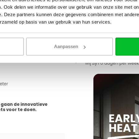
uiten. Tevens zit er ook een
Simon helpt je graag en kan
. Ook delen we informatie over uw gebruik van onze site met on
e. Deze partners kunnen deze gegevens combineren met andere i
uur komen.
erzameld op basis van uw gebruik van hun services.
Stuur een bericht
men.
Ruim assortiment
Levering uit eigen voorra
Aanpassen
uggen
Zelf ophalen in de winkel
Wij zijn 6 dagen per wee
eter
 gaan de innovatieve
ets voor te doen.