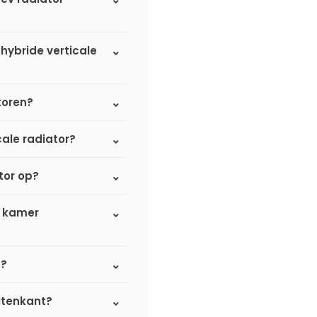
 hybride verticale
atoren?
cale radiator?
tor op?
e kamer
d?
itenkant?