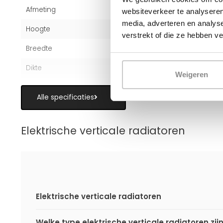
Afmeting
200x60 cm
websiteverkeer te analyseren
media, adverteren en analys
Hoogte
200 cm
verstrekt of die ze hebben v
Breedte
60 cm
Dikte
7 cm
Weigeren
Alle specificaties
Elektrische verticale radiatoren
Elektrische verticale radiatoren
Welke type elektrische verticale radiatoren zij