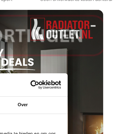
Over
 media te bieden en om ons