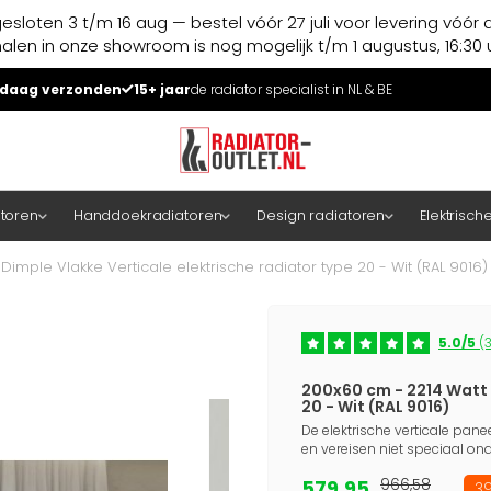
esloten 3 t/m 16 aug — bestel vóór 27 juli voor levering vóór 
halen in onze showroom is nog mogelijk t/m 1 augustus, 16:30 u
daag verzonden
15+ jaar
de radiator specialist in NL & BE
atoren
Handdoekradiatoren
Design radiatoren
Elektrisch
imple Vlakke Verticale elektrische radiator type 20 - Wit (RAL 9016)
5.0/5
(3
200x60 cm - 2214 Watt 
20 - Wit (RAL 9016)
De elektrische verticale panee
en vereisen niet speciaal on
579,95
966,58
39