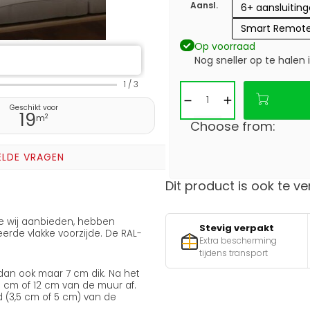
Aansl.
6+ aansluitin
Smart Remote
Op voorraad
Nog sneller op te halen 
1
/
3
Geschikt voor
19
2
m
Choose from:
ELDE VRAGEN
Dit product is ook te ve
die wij aanbieden, hebben
Stevig verpakt
rde vlakke voorzijde. De RAL-
Extra bescherming
tijdens transport
 dan ook maar 7 cm dik. Na het
,5 cm of 12 cm van de muur af.
 (3,5 cm of 5 cm) van de