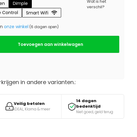
Wat is het
gen
Dimple
verschil?
 Control
Smart Wifi
in
onze winkel
(6 dagen open)
Toevoegen aan winkelwagen
rkrijgen in andere varianten.:
14 dagen
Veilig betalen
bedenktijd
iDEAL, Klarna & meer
Niet goed, geld terug