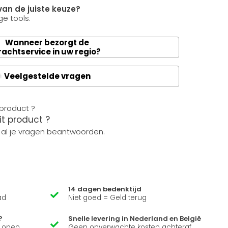
van de juiste keuze?
e tools.
Wanneer bezorgt de
rachtservice in uw regio?
Veelgestelde vragen
A
it product ?
 al je vragen beantwoorden.
14 dagen bedenktijd
ad
Niet goed = Geld terug
?
Snelle levering in Nederland en België
k open.
Geen onverwachte kosten achteraf