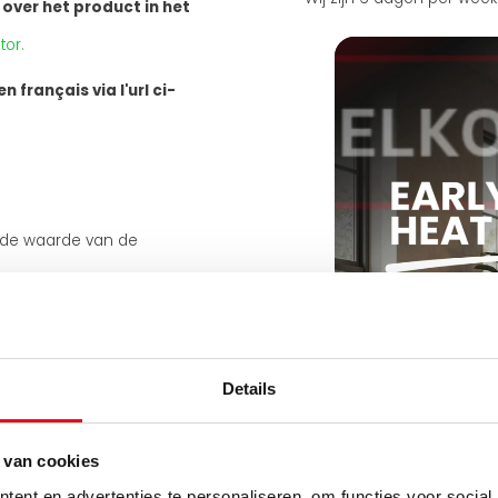
 over het product in het
tor.
 français via l'url ci-
 de waarde van de
Details
 van cookies
ent en advertenties te personaliseren, om functies voor social