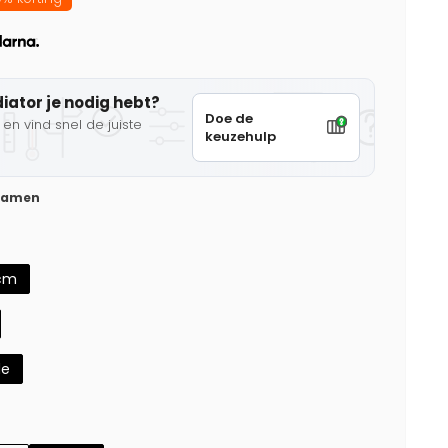
diator je nodig hebt?
Doe de
en vind snel de juiste
keuzehulp
 samen
cm
de