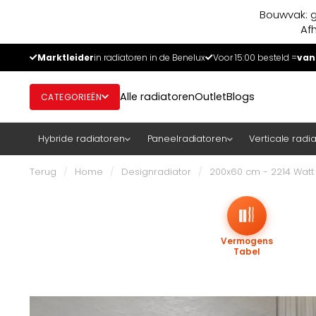
Bouwvak: g
Af
Marktleider
in radiatoren in de Benelux
Voor 15:00 besteld =
van
Alle radiatoren
Outlet
Blogs
CATEGORIEËN
Hybride radiatoren
Paneelradiatoren
Verticale radi
Terug
/
Home
/
Designradiator
/
200x60 cm - 2214 Watt D
Vermogens
Tabel