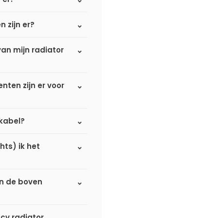
n zijn er?
an mijn radiator
ten zijn er voor
omkabel?
hts) ik het
an de boven
 cv radiator