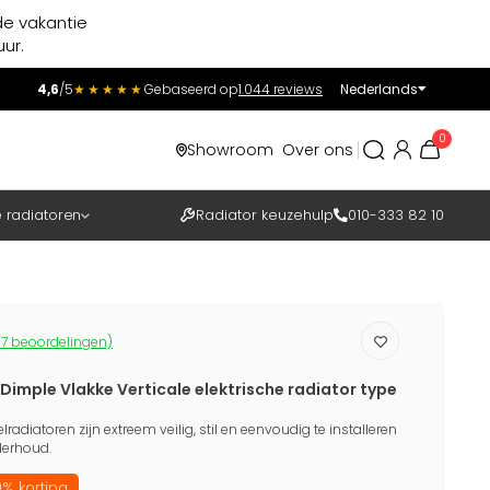
de vakantie
ur.
4,6
/5
★★★★★
Gebaseerd op
1.044 reviews
Nederlands
Incl.
Excl.
0
Showroom
Over ons
BTW
e radiatoren
Radiator keuzehulp
010-333 82 10
7 beoordelingen)
Dimple Vlakke Verticale elektrische radiator type
lradiatoren zijn extreem veilig, stil en eenvoudig te installeren
derhoud.
% korting