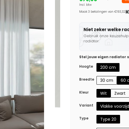
Incl. btw
Maak 3 betalingen van €193,32.
Niet zeker welke ra
Gebruik onze keuzehulp 
radiator.
Stel jouw eigen radiator
Hoogte
200 cm
Breedte
30 cm
60 
Kleur
Wit
Zwart
Variant
Vlakke voorzij
Type
Type 20