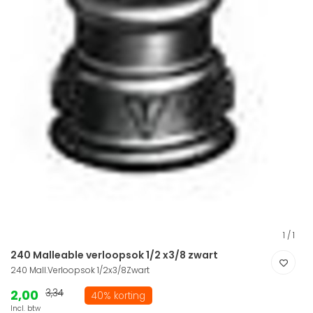
1
/
1
240 Malleable verloopsok 1/2 x3/8 zwart
240 Mall.Verloopsok 1/2x3/8Zwart
2,00
3,34
40% korting
Incl. btw