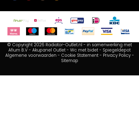
© Copyright 2026 Radiator-Outlet.nl - in samenwerking met
Afium B.V
-
Akupanel Outlet
-
Wc met bidet
-
Spiegeldepot
Algemene voorwaarden
-
Cookie Statement
-
Privacy Policy
-
Sitemap