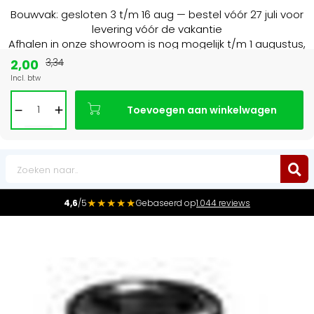
Bouwvak: gesloten 3 t/m 16 aug — bestel vóór 27 juli voor
levering vóór de vakantie
Afhalen in onze showroom is nog mogelijk t/m 1 augustus,
16:30 uur.
2,00
3,34
Incl. btw
15+ jaar
de radiator specialist in NL & BE
Toevoegen aan winkelwagen
0
★★★★★
4,6
/5
Gebaseerd op
1.044 reviews