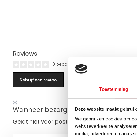
Reviews
0 beoordelingen
Schrijf een review
Toestemming
Wanneer bezorgt de vrachtservice in 
Deze website maakt gebruik
We gebruiken cookies om cont
Geldt niet voor postzendingen!
websiteverkeer te analyseren
media, adverteren en analys