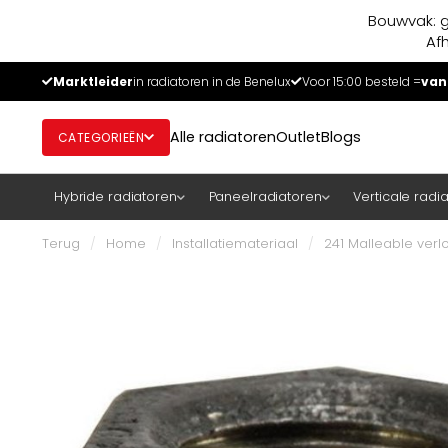
Bouwvak: g
Af
Marktleider
in radiatoren in de Benelux
Voor 15:00 besteld =
van
Alle radiatoren
Outlet
Blogs
CATEGORIEËN
Hybride radiatoren
Paneelradiatoren
Verticale radi
Terug
/
Home
/
Installatiemateriaal
/
241 Malleable verl