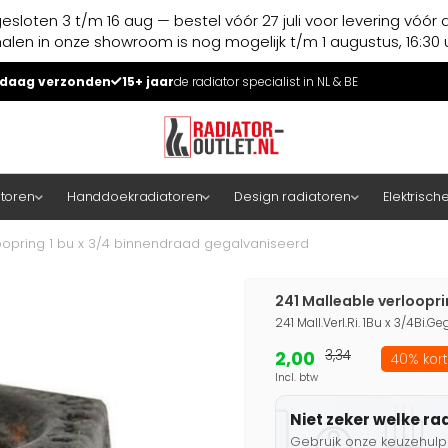
esloten 3 t/m 16 aug — bestel vóór 27 juli voor levering vóór 
halen in onze showroom is nog mogelijk t/m 1 augustus, 16:30 u
daag verzonden
15+ jaar
de radiator specialist in NL & BE
atoren
Handdoekradiatoren
Design radiatoren
Elektrisch
oopring 1 bu x 3/4 binnendraad gegalvaniseerd
241 Malleable verloopr
241 Mall.Verl.Ri. 1Bu x 3/4Bi.Ge
2,00
3,34
40% kort
Incl. btw
Niet zeker welke ra
Gebruik onze keuzehulp 