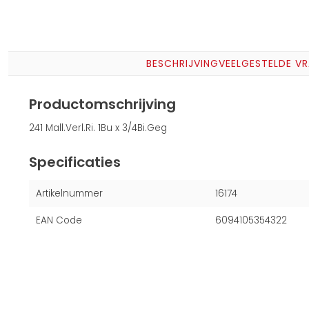
BESCHRIJVING
VEELGESTELDE V
Productomschrijving
241 Mall.Verl.Ri. 1Bu x 3/4Bi.Geg
Specificaties
Artikelnummer
16174
EAN Code
6094105354322