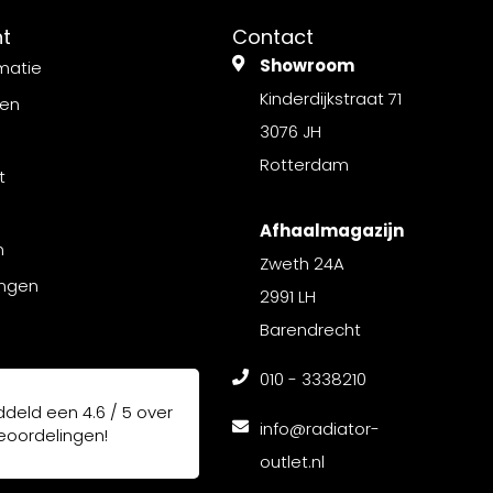
nt
Contact
Showroom
matie
Kinderdijkstraat 71
gen
3076 JH
Rotterdam
t
Afhaalmagazijn
n
Zweth 24A
ingen
2991 LH
Barendrecht
010 - 3338210
ddeld een
4.6 / 5
over
info@radiator-
oordelingen!
outlet.nl