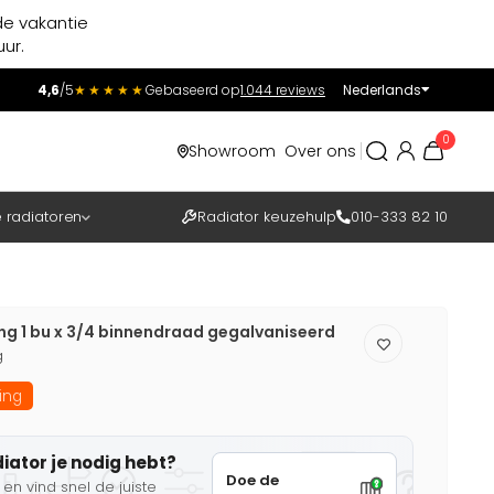
de vakantie
ur.
4,6
/5
★★★★★
Gebaseerd op
1.044 reviews
Nederlands
Incl.
Excl.
0
Showroom
Over ons
BTW
e radiatoren
Radiator keuzehulp
010-333 82 10
ing 1 bu x 3/4 binnendraad gegalvaniseerd
g
ing
diator je nodig hebt?
Doe de
en vind snel de juiste