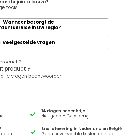
van de juiste keuze?
e tools.
Wanneer bezorgt de
rachtservice in uw regio?
Veelgestelde vragen
A
it product ?
 al je vragen beantwoorden.
14 dagen bedenktijd
ad
Niet goed = Geld terug
?
Snelle levering in Nederland en België
k open.
Geen onverwachte kosten achteraf