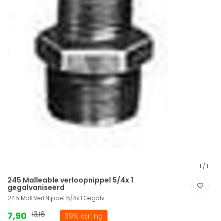
1
/
1
245 Malleable verloopnippel 5/4x 1
gegalvaniseerd
245 Mall.Verl.Nippel 5/4x 1 Gegalv
7,90
13,16
39% korting