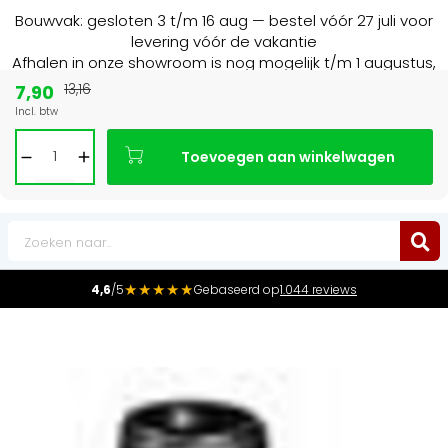
Bouwvak: gesloten 3 t/m 16 aug — bestel vóór 27 juli voor
levering vóór de vakantie
Afhalen in onze showroom is nog mogelijk t/m 1 augustus,
16:30 uur.
7,90
13,16
Incl. btw
15+ jaar
de radiator specialist in NL & BE
Toevoegen aan winkelwagen
0
★★★★★
4,6
/5
Gebaseerd op
1.044 reviews