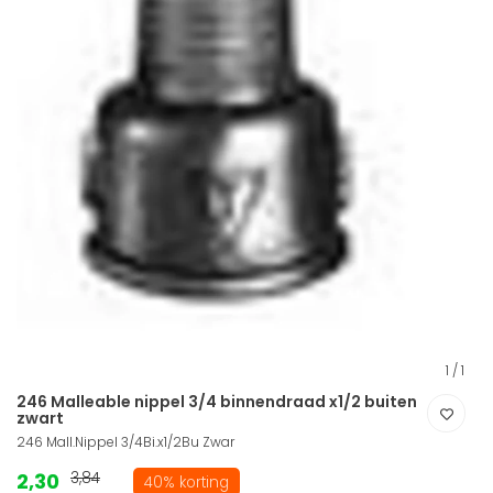
1
/
1
246 Malleable nippel 3/4 binnendraad x1/2 buiten
zwart
246 Mall.Nippel 3/4Bi.x1/2Bu Zwar
2,30
3,84
40% korting