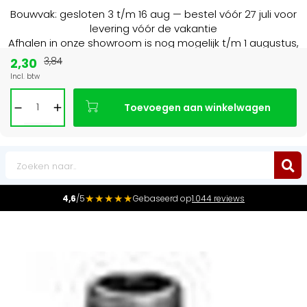
Bouwvak: gesloten 3 t/m 16 aug — bestel vóór 27 juli voor
levering vóór de vakantie
Afhalen in onze showroom is nog mogelijk t/m 1 augustus,
16:30 uur.
2,30
3,84
Incl. btw
15+ jaar
de radiator specialist in NL & BE
Toevoegen aan winkelwagen
0
★★★★★
4,6
/5
Gebaseerd op
1.044 reviews