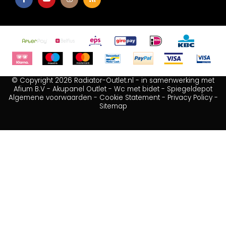
© Copyright 2026 Radiator-Outlet.nl - in samenwerking met
Afium B.V
-
Akupanel Outlet
-
Wc met bidet
-
Spiegeldepot
Algemene voorwaarden
-
Cookie Statement
-
Privacy Policy
-
Sitemap