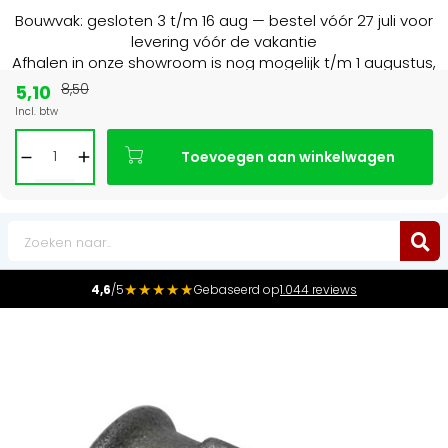
Bouwvak: gesloten 3 t/m 16 aug — bestel vóór 27 juli voor
levering vóór de vakantie
Afhalen in onze showroom is nog mogelijk t/m 1 augustus,
16:30 uur.
5,10
8,50
Incl. btw
15+ jaar
de radiator specialist in NL & BE
Toevoegen aan winkelwagen
0
★★★★★
4,6
/5
Gebaseerd op
1.044 reviews