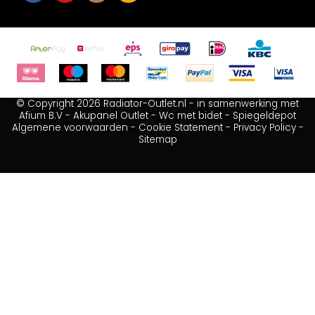
© Copyright 2026 Radiator-Outlet.nl - in samenwerking met
Afium B.V
-
Akupanel Outlet
-
Wc met bidet
-
Spiegeldepot
Algemene voorwaarden
-
Cookie Statement
-
Privacy Policy
-
Sitemap