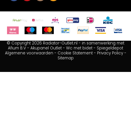
© Copyright 2026 Radiator-Outlet.nl - in samenwerking met
Afium B.V
-
Akupanel Outlet
-
Wc met bidet
-
Spiegeldepot
Algemene voorwaarden
-
Cookie Statement
-
Privacy Policy
-
Sitemap