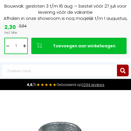
Bouwvak: gesloten 3 t/m 16 aug — bestel vóór 27 juli voor
levering vóór de vakantie
Afhalen in onze showroom is nog mogelijk t/m 1 augustus,
16:30 uur.
2,30
3,84
Incl. btw
15+ jaar
de radiator specialist in NL & BE
Toevoegen aan winkelwagen
0
★★★★★
4,6
/5
Gebaseerd op
1.044 reviews