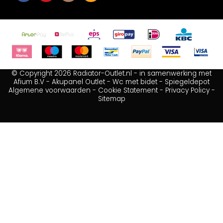
© Copyright 2026 Radiator-Outlet.nl - in samenwerking met
Afium B.V
-
Akupanel Outlet
-
Wc met bidet
-
Spiegeldepot
Algemene voorwaarden
-
Cookie Statement
-
Privacy Policy
-
Sitemap