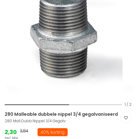
1
/
2
280 Malleable dubbele nippel 3/4 gegalvaniseerd
280 Mall.Dubb.Nippel 3/4 Gegalv
2,30
3,84
40% korting
Incl. btw