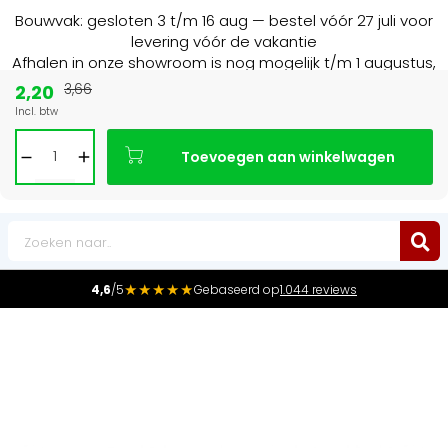
Bouwvak: gesloten 3 t/m 16 aug — bestel vóór 27 juli voor
levering vóór de vakantie
Afhalen in onze showroom is nog mogelijk t/m 1 augustus,
16:30 uur.
2,20
3,66
Incl. btw
15+ jaar
de radiator specialist in NL & BE
Toevoegen aan winkelwagen
0
★★★★★
4,6
/5
Gebaseerd op
1.044 reviews