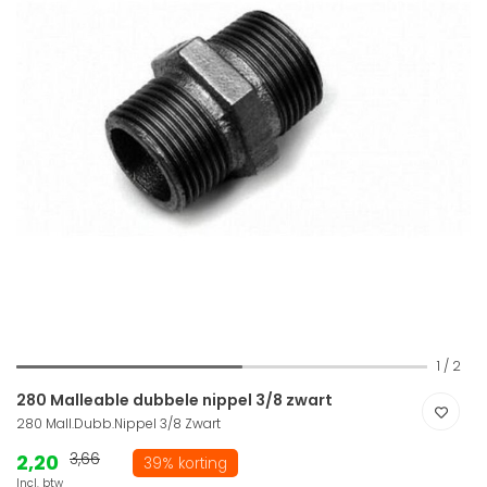
1
/
2
280 Malleable dubbele nippel 3/8 zwart
280 Mall.Dubb.Nippel 3/8 Zwart
2,20
3,66
39% korting
Incl. btw