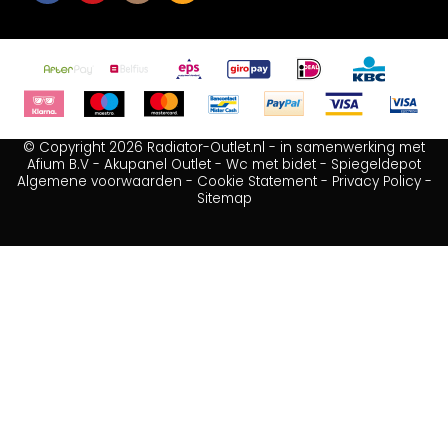
© Copyright 2026 Radiator-Outlet.nl - in samenwerking met
Afium B.V
-
Akupanel Outlet
-
Wc met bidet
-
Spiegeldepot
Algemene voorwaarden
-
Cookie Statement
-
Privacy Policy
-
Sitemap