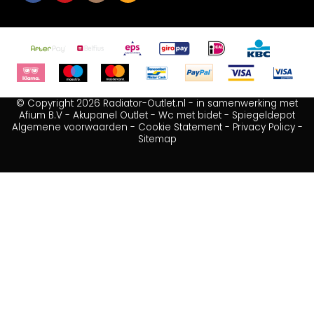
© Copyright 2026 Radiator-Outlet.nl - in samenwerking met
Afium B.V
-
Akupanel Outlet
-
Wc met bidet
-
Spiegeldepot
Algemene voorwaarden
-
Cookie Statement
-
Privacy Policy
-
Sitemap