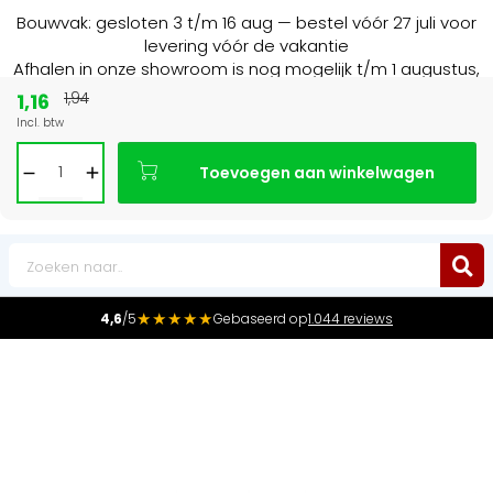
Bouwvak: gesloten 3 t/m 16 aug — bestel vóór 27 juli voor
levering vóór de vakantie
Afhalen in onze showroom is nog mogelijk t/m 1 augustus,
16:30 uur.
1,16
1,94
Incl. btw
15+ jaar
de radiator specialist in NL & BE
Toevoegen aan winkelwagen
0
★★★★★
4,6
/5
Gebaseerd op
1.044 reviews