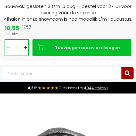
Bouwvak: gesloten 3 t/m 16 aug — bestel vóór 27 juli voor
levering vóór de vakantie
Afhalen in onze showroom is nog mogelijk t/m 1 augustus,
16:30 uur.
10,55
17,58
Incl. btw
15+ jaar
de radiator specialist in NL & BE
Toevoegen aan winkelwagen
0
★★★★★
4,6
/5
Gebaseerd op
1.044 reviews