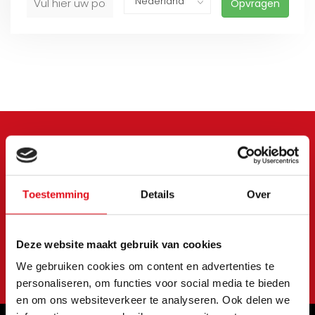
Opvragen
Meld je aan voor onze
nieuwsbrief
Toestemming
Details
Over
Blijf op de hoogte van onze laatste acties en
aanbiedingen
Deze website maakt gebruik van cookies
Abonneer
We gebruiken cookies om content en advertenties te
personaliseren, om functies voor social media te bieden
en om ons websiteverkeer te analyseren. Ook delen we