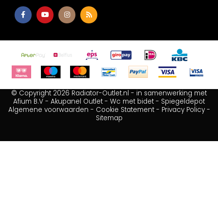
© Copyright 2026 Radiator-Outlet.nl - in samenwerking met
Afium B.V
-
Akupanel Outlet
-
Wc met bidet
-
Spiegeldepot
Algemene voorwaarden
-
Cookie Statement
-
Privacy Policy
-
Sitemap