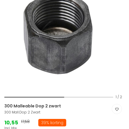
1
/
2
300 Malleable Dop 2 zwart
300 Mall.Dop 2 Zwart
10,55
17,58
39% korting
Incl. btw