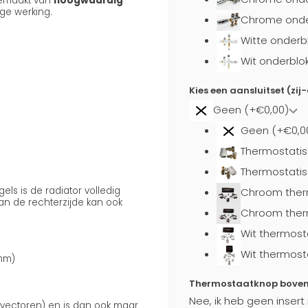
emaakt van
hoogwaardig
ge werking.
Chrome onder
Witte onderb
Wit onderblo
Kies een aansluitset (zij
Geen (+€0,00)
Geen (+€0,0
Thermostatis
Thermostatis
s is de radiator volledig
Chroom ther
n de rechterzijde kan ook
Chroom ther
Wit thermost
Wit thermost
 mm)
Thermostaatknop boven a
Nee, ik heb geen insert
onvectoren) en is dan ook maar