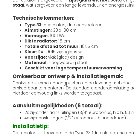
De radiator is uitgevoerd in
zijdeglans wit (RAL 9016)
en g
staal
, wat zorgt voor een lange levensduur en energiezuini
Technische kenmerken:
Type 33:
drie platen, drie convectoren
Afmetingen:
30 x 100 cm
Vermogen:
1601 Watt
Dikte radiator:
16 cm
Totale afstand tot muur:
18,55 cm
Kleur:
RAL 9016 zijdeglans wit
Voorzijde:
vlak (glad) design
Materiaal:
hoogwaardig staal
Geschikt voor lage temperatuurverwarming
Omkeerbaar ontwerp & installatiegemak:
Dankzij de slimme ophangpunten en de levering met J-beugel
omkeerbaar te monteren. De standaard onderaansluiting aa
hierdoor eenvoudig links worden toegepast.
Aansluitmogelijkheden (6 totaal):
2x zij-onder aansluitingen (3/4” euroconus, h.o.h. 50
4x zij-aansluitingen (1/2” euroconus binnendraad)
Installatietip:
De radiator is uitgevoerd in de Type 33 (drie platen, drie c