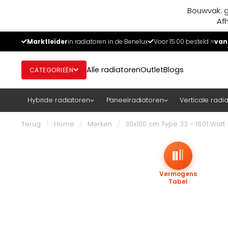
Bouwvak: g
Af
Marktleider
in radiatoren in de Benelux
Voor 15:00 besteld =
van
Alle radiatoren
Outlet
Blogs
CATEGORIEËN
Hybride radiatoren
Paneelradiatoren
Verticale radi
Terug
/
Home
/
Merken
/
30x100 cm Type 33 - 1601 Watt 
Vermogens
Tabel