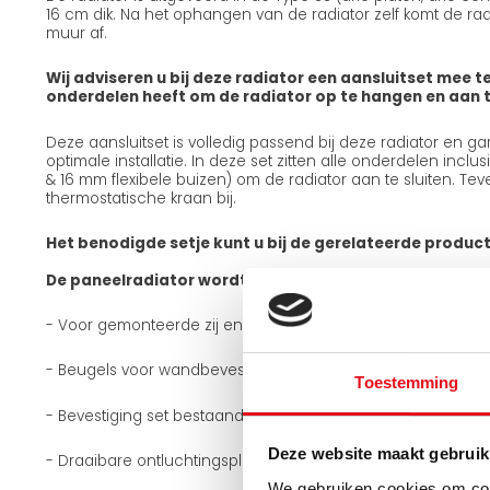
16 cm dik. Na het ophangen van de radiator zelf komt de radi
muur af.
Wij adviseren u bij deze radiator een aansluitset mee te
onderdelen heeft om de radiator op te hangen en aan te
Deze aansluitset is volledig passend bij deze radiator en g
optimale installatie. In deze set zitten alle onderdelen incl
& 16 mm flexibele buizen) om de radiator aan te sluiten. Teve
thermostatische kraan bij.
Het benodigde setje kunt u bij de gerelateerde produc
De paneelradiator wordt geleverd met:
- Voor gemonteerde zij en boven roosters
- Beugels voor wandbevestiging
Toestemming
- Bevestiging set bestaande uit houtdraadbouten + plugge
Deze website maakt gebruik
- Draaibare ontluchtingsplug 1/2 inch
We gebruiken cookies om cont