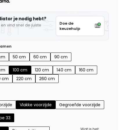
diator je nodig hebt?
Doe de
en vind snel de juiste
keuzehulp
 samen
cm
50 cm
60 cm
90 cm
cm
100 cm
120 cm
140 cm
160 cm
0 cm
220 cm
260 cm
rzijde
Vlakke voorzijde
Gegroefde voorzijde
pe 33
Wat is het