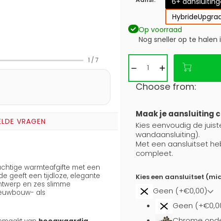
6+ aansluitin
Hybride
Upgrad
Op voorraad
Nog sneller op te halen 
1
/
7
Choose from:
Maak je aansluiting 
ELDE VRAGEN
Kies eenvoudig de juiste
wandaansluiting).
Met een aansluitset he
compleet.
chtige warmteafgifte met een
e geeft een tijdloze, elegante
Kies een aansluitset (mi
 ontwerp en zes slimme
Geen (+€0,00)
nieuwbouw- als
Geen (+€0,0
Chrome onde