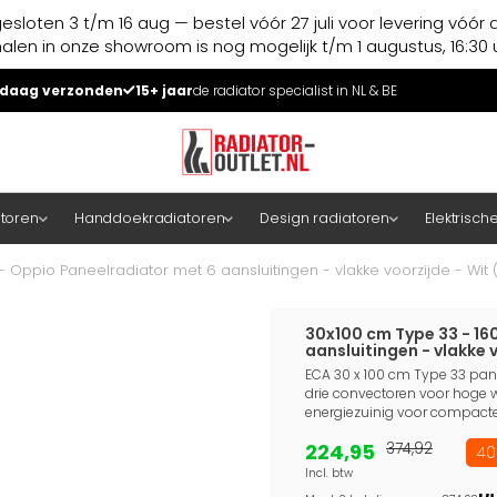
esloten 3 t/m 16 aug — bestel vóór 27 juli voor levering vóór 
halen in onze showroom is nog mogelijk t/m 1 augustus, 16:30 u
daag verzonden
15+ jaar
de radiator specialist in NL & BE
atoren
Handdoekradiatoren
Design radiatoren
Elektrisch
- Oppio Paneelradiator met 6 aansluitingen - vlakke voorzijde - Wit 
30x100 cm Type 33 - 16
aansluitingen - vlakke v
ECA 30 x 100 cm Type 33 panee
drie convectoren voor hoge wa
energiezuinig voor compacte
224,95
374,92
40
Incl. btw