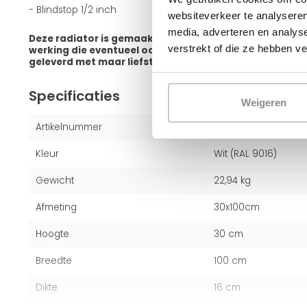
- Blindstop 1/2 inch
websiteverkeer te analyseren
media, adverteren en analys
Deze radiator is gemaakt van hoogwaardig staal, bied
verstrekt of die ze hebben v
werking die eventueel ook geschikt is voor lage temp
geleverd met maar liefst 10 jaar fabrieksgarantie.
Specificaties
Weigeren
Artikelnummer
2453330100
Kleur
Wit (RAL 9016)
Gewicht
22,94 kg
Afmeting
30x100cm
Hoogte
30 cm
Breedte
100 cm
Dikte
16 cm