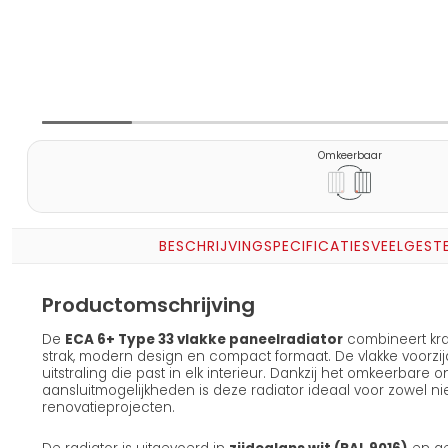
Omkeerbaar
BESCHRIJVING
SPECIFICATIES
VEELGEST
Productomschrijving
De
ECA 6+ Type 33 vlakke paneelradiator
combineert kra
strak, modern design en compact formaat. De vlakke voorzijd
uitstraling die past in elk interieur. Dankzij het omkeerbare
aansluitmogelijkheden is deze radiator ideaal voor zowel 
renovatieprojecten.