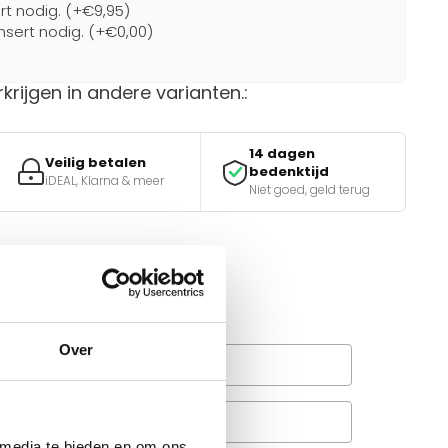
ert nodig. (+€9,95)
nsert nodig. (+€0,00)
rkrijgen in andere varianten.:
14 dagen
Veilig betalen
bedenktijd
iDEAL, Klarna & meer
Niet goed, geld terug
van de juiste keuze?
e tools.
Over
Wanneer bezorgt de
rachtservice in uw regio?
Veelgestelde vragen
A
 media te bieden en om ons