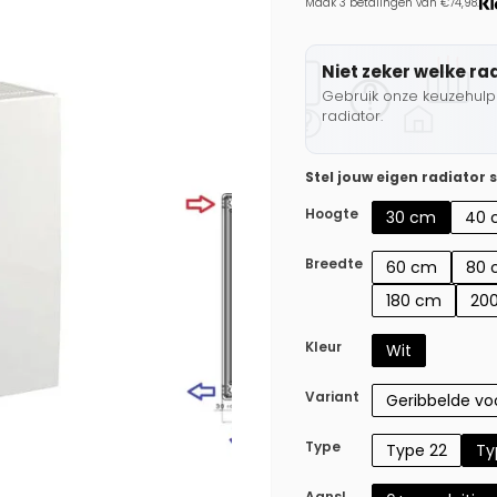
Maak 3 betalingen van €74,98.
Niet zeker welke ra
Gebruik onze keuzehulp 
radiator.
Stel jouw eigen radiator
Hoogte
30 cm
40 
Breedte
60 cm
80 
180 cm
20
Kleur
Wit
Variant
Geribbelde voo
Type
Type 22
Ty
Aansl.