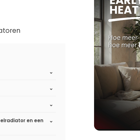
atoren
elradiator en een