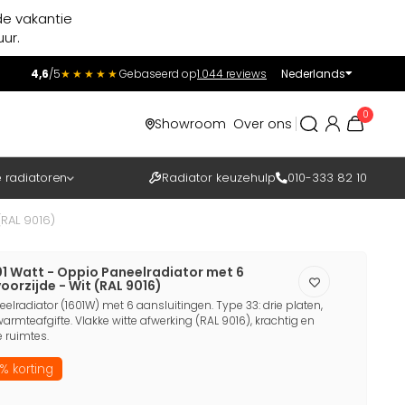
de vakantie
ur.
4,6
/5
★★★★★
Gebaseerd op
1.044 reviews
Nederlands
Incl.
Excl.
0
Showroom
Over ons
BTW
e radiatoren
Radiator keuzehulp
010-333 82 10
(RAL 9016)
01 Watt - Oppio Paneelradiator met 6
oorzijde - Wit (RAL 9016)
lradiator (1601W) met 6 aansluitingen. Type 33: drie platen,
rmteafgifte. Vlakke witte afwerking (RAL 9016), krachtig en
 ruimtes.
% korting