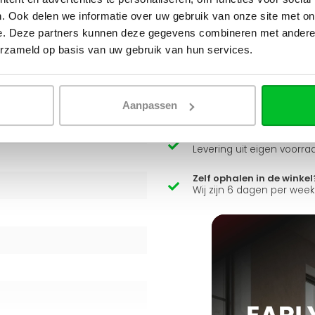
. Ook delen we informatie over uw gebruik van onze site met on
e. Deze partners kunnen deze gegevens combineren met andere i
t een energiezuinige
Heb je een vraag over d
erzameld op basis van uw gebruik van hun services.
eratuursystemen, en wordt
Simon helpt je graag en kan
Stuur een bericht
Aanpassen
Ruim assortiment
Levering uit eigen voorra
Zelf ophalen in de winkel
Wij zijn 6 dagen per wee