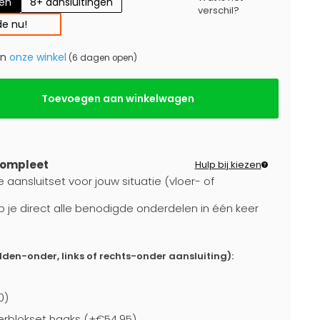
gen
8+ aansluitingen
verschil?
e nu!
in
onze winkel
(6 dagen open)
Toevoegen aan winkelwagen
compleet
Hulp bij kiezen
 aansluitset voor jouw situatie (vloer- of
b je direct alle benodigde onderdelen in één keer
dden-onder, links of rechts-onder aansluiting):
0)
rblokset haaks (+€54,95)