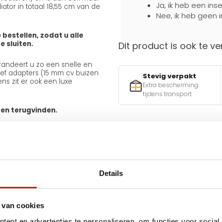
Ja, ik heb een ins
ator in totaal 18,55 cm van de
Nee, ik heb geen i
 bestellen, zodat u alle
 sluiten.
Dit product is ook te ve
arandeert u zo een snelle en
usief adapters (15 mm cv buizen
Stevig verpakt
ns zit er ook een luxe
Extra bescherming
tijdens transport
ten terugvinden.
Hulp nodig bij het maken 
Gebruik een van onze handig
Details
v
n
 van cookies
Q
ent en advertenties te personaliseren, om functies voor social