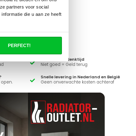
ze partners voor social
nformatie die u aan ze heeft
it product ?
 al je vragen beantwoorden.
PERFECT!
14 dagen bedenktijd
ad
Niet goed = Geld terug
?
Snelle levering in Nederland en België
k open.
Geen onverwachte kosten achteraf