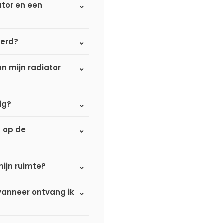
ator en een
verd?
n mijn radiator
ig?
n op de
mijn ruimte?
 wanneer ontvang ik