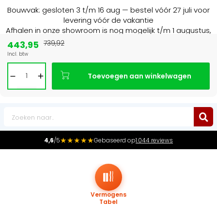
Bouwvak: gesloten 3 t/m 16 aug — bestel vóór 27 juli voor
levering vóór de vakantie
Afhalen in onze showroom is nog mogelijk t/m 1 augustus,
16:30 uur.
443,95
739,92
Incl. btw
Marktleider
in radiatoren in de Benelux
Toevoegen aan winkelwagen
0
★★★★★
4,6
/5
Gebaseerd op
1.044 reviews
Vermogens
Tabel