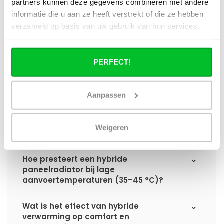
partners kunnen deze gegevens combineren met andere
paneelradiator?
informatie die u aan ze heeft verstrekt of die ze hebben
verzameld op basis van uw gebruik van hun services.
Hoe verschilt de warmteafgifte van een
hybride paneelradiator ten opzichte van
een standaard paneelradiator?
PERFECT!
Wat is het voordeel van geïntegreerde
warmteboosters ten opzichte van losse
Aanpassen
radiatorventilatoren?
Waarom is een hybride paneelradiator
Weigeren
technisch geen convector?
Hoe presteert een hybride
paneelradiator bij lage
aanvoertemperaturen (35–45 °C)?
Wat is het effect van hybride
verwarming op comfort en