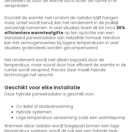
versterken dit door de warme lucht actief de ruimte in te
verspreiden.
Doordat de warmte niet rondom de radiator blijft hangen
maar actief wordt benut, kan het rendement in de praktijk
aanzienlijk toenemen. In veel situaties levert dit tot circa
30%
efficientere warmteafgifte
op ten opzichte van een
standaard paneelradiator van hetzelfde formaat. Hierdoor
kan het vermogensverlies bij lagere temperaturen in veel
situaties grotendeels worden gecompenseerd.
Het rendement wordt niet alleen bepaald door de
temperatuur, maar vooral door hoe efficient de warmte in de
ruimte wordt verspreid. Precies daar maakt hybride
technologie het verschil.
Geschikt voor elke installatie
Deze hybride paneelradiator is geschikt voor:
Cv-ketel of stadsverwarming
Hybride systemen
Lage temperatuur verwarming zoals een warmtepomp
Wanneer deze radiator wordt toegepast binnen een lage
temperatuur systeem, wordt dit ook wel een hybride lage