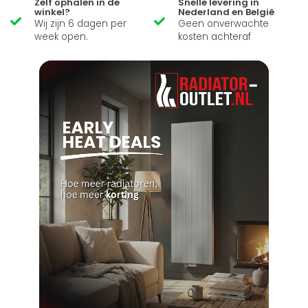
Zelf ophalen in de
Snelle levering in
winkel?
Nederland en België
Wij zijn 6 dagen per
Geen onverwachte
week open.
kosten achteraf