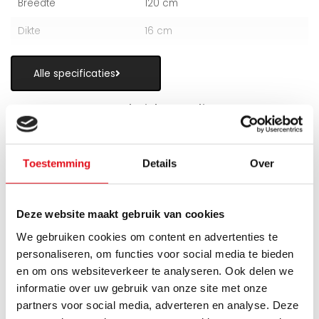
Breedte
120 cm
Dikte
16 cm
Alle specificaties
Vragen over Hybride Radiatoren
Toestemming
Details
Over
Is een hybride paneelradiator geschikt
Deze website maakt gebruik van cookies
als alternatief voor vloerverwarming?
We gebruiken cookies om content en advertenties te
personaliseren, om functies voor social media te bieden
Wanneer zijn de warmteboosters het
meest nuttig?
en om ons websiteverkeer te analyseren. Ook delen we
informatie over uw gebruik van onze site met onze
partners voor social media, adverteren en analyse. Deze
Wat is technisch gezien een hybride