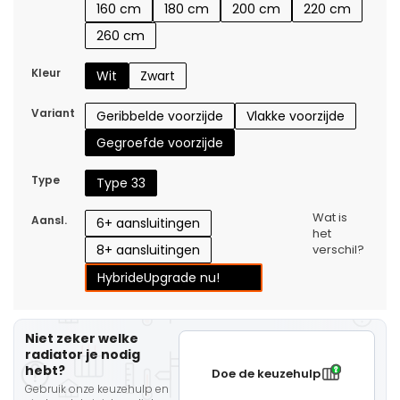
160 cm
180 cm
200 cm
220 cm
260 cm
Kleur
Wit
Zwart
Variant
Geribbelde voorzijde
Vlakke voorzijde
Gegroefde voorzijde
Type
Type 33
Wat is
Aansl.
6+ aansluitingen
het
8+ aansluitingen
verschil?
Hybride
Upgrade nu!
Niet zeker welke
radiator je nodig
hebt?
Doe de keuzehulp
Gebruik onze keuzehulp en