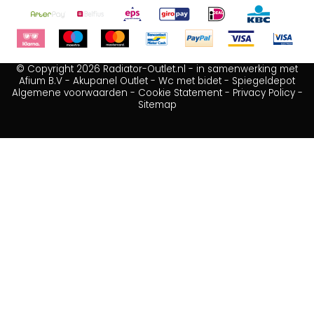
© Copyright 2026 Radiator-Outlet.nl - in samenwerking met
Afium B.V
-
Akupanel Outlet
-
Wc met bidet
-
Spiegeldepot
Algemene voorwaarden
-
Cookie Statement
-
Privacy Policy
-
Sitemap