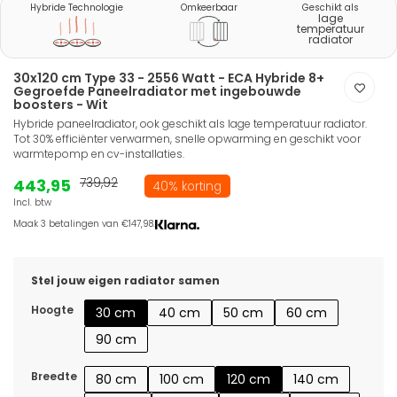
Hybride Technologie
Omkeerbaar
Geschikt als
lage
temperatuur
radiator
30x120 cm Type 33 - 2556 Watt - ECA Hybride 8+
Gegroefde Paneelradiator met ingebouwde
boosters - Wit
Hybride paneelradiator, ook geschikt als lage temperatuur radiator.
Tot 30% efficiënter verwarmen, snelle opwarming en geschikt voor
warmtepomp en cv-installaties.
443,95
739,92
40% korting
Incl. btw
Maak 3 betalingen van €147,98.
Stel jouw eigen radiator samen
Hoogte
30 cm
40 cm
50 cm
60 cm
90 cm
Breedte
80 cm
100 cm
120 cm
140 cm