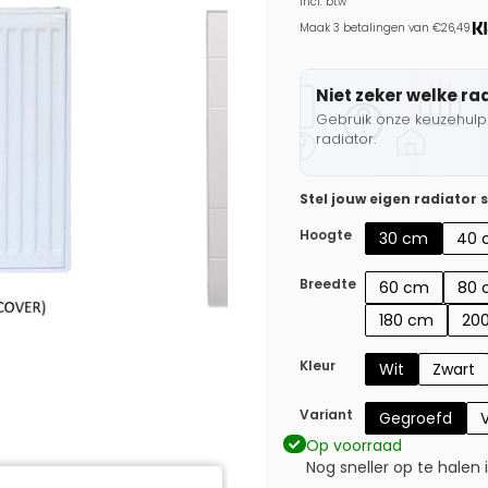
Incl. btw
Maak 3 betalingen van €26,49.
Niet zeker welke ra
Gebruik onze keuzehulp 
radiator.
Stel jouw eigen radiator
Hoogte
30 cm
40 
Breedte
60 cm
80 
180 cm
20
Kleur
Wit
Zwart
Variant
Gegroefd
V
Op voorraad
Nog sneller op te halen 