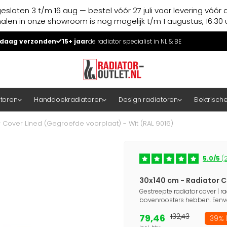
esloten 3 t/m 16 aug — bestel vóór 27 juli voor levering vóór 
halen in onze showroom is nog mogelijk t/m 1 augustus, 16:30 u
daag verzonden
15+ jaar
de radiator specialist in NL & BE
atoren
Handdoekradiatoren
Design radiatoren
Elektrisch
 Cover Lined (Gegroefde voorplaat) - Wit (RAL 9016)
5.0/5
(2
30x140 cm - Radiator C
Gestreepte radiator cover | ra
bovenroosters hebben. Eenv
79,46
132,43
39% 