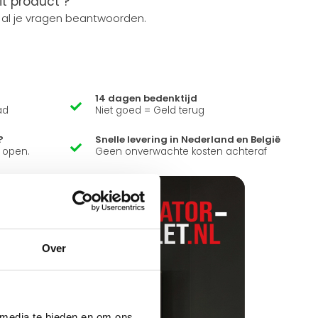
it product ?
 al je vragen beantwoorden.
14 dagen bedenktijd
ad
Niet goed = Geld terug
?
Snelle levering in Nederland en België
k open.
Geen onverwachte kosten achteraf
Over
 media te bieden en om ons