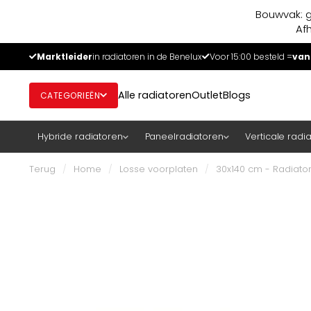
Bouwvak: g
Af
Marktleider
in radiatoren in de Benelux
Voor 15:00 besteld =
van
Alle radiatoren
Outlet
Blogs
CATEGORIEËN
Hybride radiatoren
Paneelradiatoren
Verticale radi
Terug
/
Home
/
Losse voorplaten
/
30x140 cm - Radiator