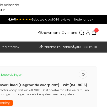
de vakantie
ur.
4,6
/5
★★★★★
Gebaseerd op
1.044 reviews
Nederlands
Incl.
Excl.
0
Showroom
Over ons
BTW
e radiatoren
Radiator keuzehulp
010-333 82 10
 beoordelingen)
over Lined (Gegroefde voorplaat) - Wit (RAL 9016)
diator voorplaat wit RAL 9016. Past op elke radiator welke zij- en
oudige montage middels kliksysteem en magneten.
korting