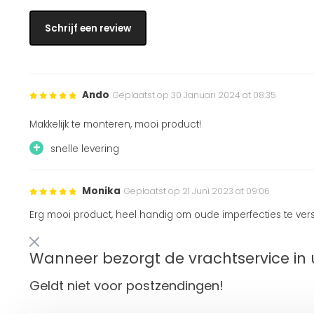
Schrijf een review
Ando
Geplaatst op 30 Januari 2024 at 08:35
Makkelijk te monteren, mooi product!
+
snelle levering
Monika
Geplaatst op 21 Juni 2023 at 09:06
Erg mooi product, heel handig om oude imperfecties te ver
Wanneer bezorgt de vrachtservice in 
Geldt niet voor postzendingen!