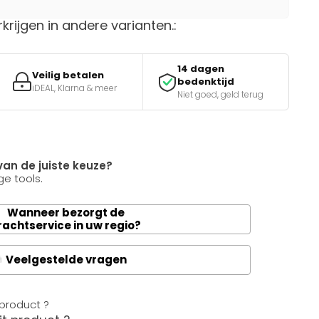
rkrijgen in andere varianten.:
14 dagen
Veilig betalen
bedenktijd
iDEAL, Klarna & meer
Niet goed, geld terug
van de juiste keuze?
e tools.
Wanneer bezorgt de
rachtservice in uw regio?
Veelgestelde vragen
A