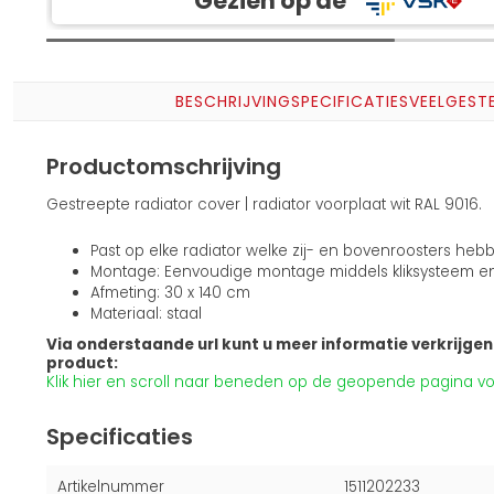
Gezien op de
BESCHRIJVING
SPECIFICATIES
VEELGEST
Productomschrijving
Gestreepte radiator cover | radiator voorplaat wit RAL 9016.
Past op elke radiator welke zij- en bovenroosters heb
Montage: Eenvoudige montage middels kliksysteem e
Afmeting: 30 x 140 cm
Materiaal: staal
Via onderstaande url kunt u meer informatie verkrijgen 
product:
Klik hier en scroll naar beneden op de geopende pagina voo
Specificaties
Artikelnummer
1511202233