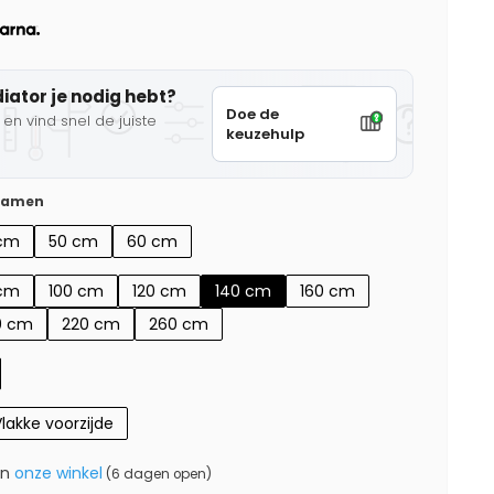
diator je nodig hebt?
Doe de
en vind snel de juiste
keuzehulp
 samen
cm
50 cm
60 cm
cm
100 cm
120 cm
140 cm
160 cm
0 cm
220 cm
260 cm
lakke voorzijde
in
onze winkel
(6 dagen open)