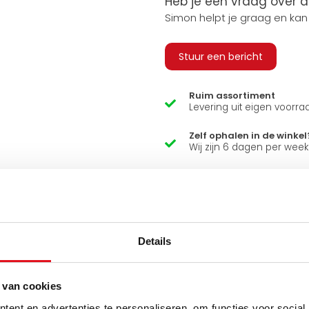
Heb je een vraag over d
Simon helpt je graag en kan
Stuur een bericht
Ruim assortiment
Levering uit eigen voorra
Zelf ophalen in de winkel
Wij zijn 6 dagen per wee
Details
 van cookies
ent en advertenties te personaliseren, om functies voor social