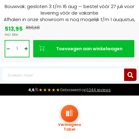
Bouwvak: gesloten 3 t/m 16 aug — bestel vóór 27 juli voor
levering vóór de vakantie
Afhalen in onze showroom is nog mogelijk t/m 1 augustus,
16:30 uur.
513,95
856,58
Incl. btw
Marktleider
in radiatoren in de Benelux
Toevoegen aan winkelwagen
0
★★★★★
4,6
/5
Gebaseerd op
1.044 reviews
Vermogens
Tabel