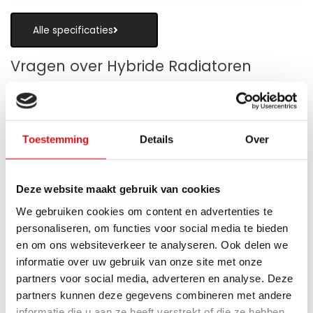
Alle specificaties
Vragen over Hybride Radiatoren
Toestemming
Details
Over
Is een hybride paneelradiator geschikt
als alternatief voor vloerverwarming?
Deze website maakt gebruik van cookies
Wanneer zijn de warmteboosters het
We gebruiken cookies om content en advertenties te
meest nuttig?
personaliseren, om functies voor social media te bieden
en om ons websiteverkeer te analyseren. Ook delen we
Wat is technisch gezien een hybride
informatie over uw gebruik van onze site met onze
paneelradiator?
partners voor social media, adverteren en analyse. Deze
partners kunnen deze gegevens combineren met andere
Hoe verschilt de warmteafgifte van een
informatie die u aan ze heeft verstrekt of die ze hebben