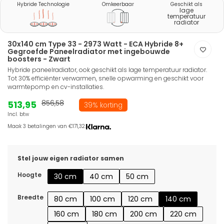
Hybride Technologie
Omkeerbaar
Geschikt als
lage
temperatuur
radiator
30x140 cm Type 33 - 2973 Watt - ECA Hybride 8+
Gegroefde Paneelradiator met ingebouwde
boosters - Zwart
Hybride paneelradiator, ook geschikt als lage temperatuur radiator.
Tot 30% efficiënter verwarmen, snelle opwarming en geschikt voor
warmtepomp en cv-installaties.
513,95
856,58
39% korting
Incl. btw
Maak 3 betalingen van €171,32.
Stel jouw eigen radiator samen
Hoogte
30 cm
40 cm
50 cm
Breedte
80 cm
100 cm
120 cm
140 cm
160 cm
180 cm
200 cm
220 cm