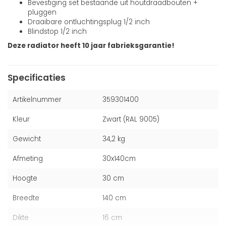
Bevestiging set bestaande uit houtdraadbouten +
pluggen
Draaibare ontluchtingsplug 1/2 inch
Blindstop 1/2 inch
Deze radiator heeft 10 jaar fabrieksgarantie!
Specificaties
Artikelnummer
359301400
Kleur
Zwart (RAL 9005)
Gewicht
34,2 kg
Afmeting
30x140cm
Hoogte
30 cm
Breedte
140 cm
Dikte
16 cm