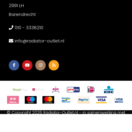
2991 LH
Barendrecht
010 - 3338210
info@radiator-outlet.nl
© Copyright 2026 Radiator-Outlet.nl - in samenwerking met
Afium B.V
-
Akupanel Outlet
-
Wc met bidet
-
Spiegeldepot
Algemene voorwaarden
-
Cookie Statement
-
Privacy Policy
-
Sitemap