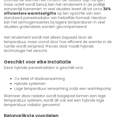
Doordat de warmte niet rondom de radiator blijft hangen
maar actief wordt benut, kan het rendement in de praktijk
aanzienlijk toenemen. In veel situaties levert dit tot circa
30%
efficientere warmteafgifte
op ten opzichte van een
standaard paneelradiator van hetzelfde formaat. Hierdoor
kan het vermogensverlies bij lagere temperaturen in veel
situaties grotendeels worden gecompenseerd.
Het rendement wordt niet alleen bepaald door de
temperatuur, maar vooral door hoe efficient de warmte in de
ruimte wordt verspreid. Precies daar maakt hybride
technologie het verschil.
Geschikt voor elke installatie
Deze hybride paneelradiator is geschikt voor:
Cv-ketel of stadsverwarming
Hybride systemen
Lage temperatuur verwarming zoals een warmtepomp
Wanneer deze radiator wordt toegepast binnen een lage
temperatuur systeem, wordt dit ook wel een hybride lage
temperatuur radiator genoemd.
Belangrijkste voordelen