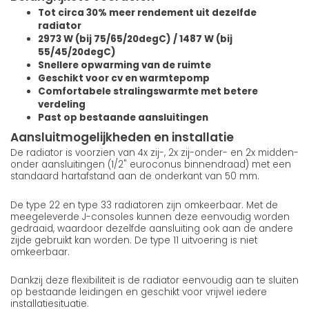
Tot circa 30% meer rendement uit dezelfde
radiator
2973 W (bij 75/65/20degC) / 1487 W (bij
55/45/20degC)
Snellere opwarming van de ruimte
Geschikt voor cv en warmtepomp
Comfortabele stralingswarmte met betere
verdeling
Past op bestaande aansluitingen
Aansluitmogelijkheden en installatie
De radiator is voorzien van 4x zij-, 2x zij-onder- en 2x midden-
onder aansluitingen (1/2" euroconus binnendraad) met een
standaard hartafstand aan de onderkant van 50 mm.
De type 22 en type 33 radiatoren zijn omkeerbaar. Met de
meegeleverde J-consoles kunnen deze eenvoudig worden
gedraaid, waardoor dezelfde aansluiting ook aan de andere
zijde gebruikt kan worden. De type 11 uitvoering is niet
omkeerbaar.
Dankzij deze flexibiliteit is de radiator eenvoudig aan te sluiten
op bestaande leidingen en geschikt voor vrijwel iedere
installatiesituatie.