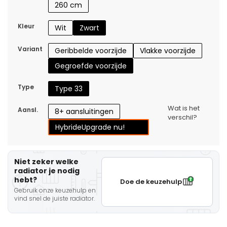
260 cm
Kleur
Wit
Zwart
Variant
Geribbelde voorzijde
Vlakke voorzijde
Gegroefde voorzijde
Type
Type 33
Wat is het
Aansl.
8+ aansluitingen
verschil?
Hybride
Upgrade nu!
Niet zeker welke
radiator je nodig
hebt?
Doe de keuzehulp
Gebruik onze keuzehulp en
vind snel de juiste radiator.