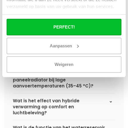
hybride paneelradiator ten opzichte van
verzameld op basis van uw gebruik van hun services.
een standaard paneelradiator?
Wat is het voordeel van geïntegreerde
PERFECT!
warmteboosters ten opzichte van losse
radiatorventilatoren?
Aanpassen
Waarom is een hybride paneelradiator
technisch geen convector?
Weigeren
Hoe presteert een hybride
paneelradiator bij lage
aanvoertemperaturen (35–45 °C)?
Wat is het effect van hybride
verwarming op comfort en
luchtbeleving?
Wat is de functie van het waterreservoir