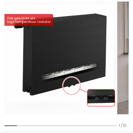
Ook geschikt als
lage temperatuur radiator
1
/
10