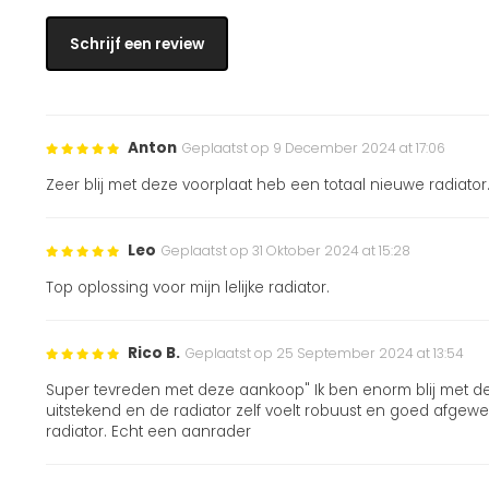
Schrijf een review
Anton
Geplaatst op 9 December 2024 at 17:06
Zeer blij met deze voorplaat heb een totaal nieuwe radiator
Leo
Geplaatst op 31 Oktober 2024 at 15:28
Top oplossing voor mijn lelijke radiator.
Rico B.
Geplaatst op 25 September 2024 at 13:54
Super tevreden met deze aankoop" Ik ben enorm blij met deze
uitstekend en de radiator zelf voelt robuust en goed afgew
radiator. Echt een aanrader