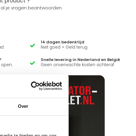
it product ?
 al je vragen beantwoorden.
14 dagen bedenktijd
ad
Niet goed = Geld terug
?
Snelle levering in Nederland en België
k open.
Geen onverwachte kosten achteraf
Over
 media te bieden en om ons