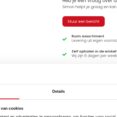
Heb je een vraag over d
Simon helpt je graag en kan
Stuur een bericht
Ruim assortiment
Levering uit eigen voorra
Zelf ophalen in de winkel
Wij zijn 6 dagen per wee
Details
 van cookies
ent en advertenties te personaliseren, om functies voor social