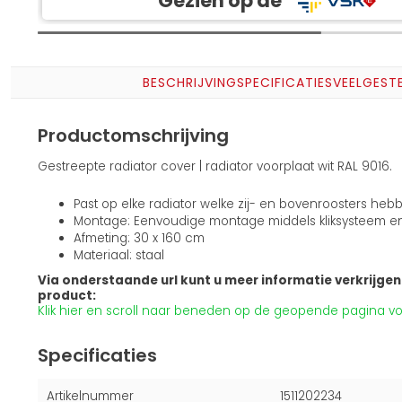
Gezien op de
BESCHRIJVING
SPECIFICATIES
VEELGEST
Productomschrijving
Gestreepte radiator cover | radiator voorplaat wit RAL 9016.
Past op elke radiator welke zij- en bovenroosters heb
Montage: Eenvoudige montage middels kliksysteem e
Afmeting: 30 x 160 cm
Materiaal: staal
Via onderstaande url kunt u meer informatie verkrijgen 
product:
Klik hier en scroll naar beneden op de geopende pagina voo
Specificaties
Artikelnummer
1511202234