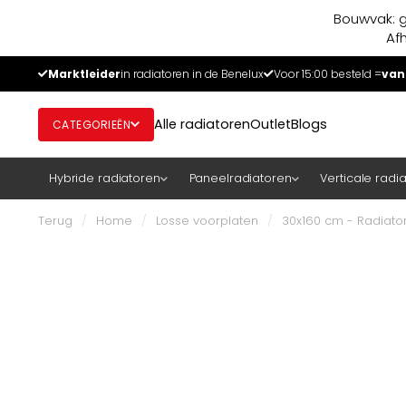
Bouwvak: g
Af
Marktleider
in radiatoren in de Benelux
Voor 15:00 besteld =
van
Alle radiatoren
Outlet
Blogs
CATEGORIEËN
Hybride radiatoren
Paneelradiatoren
Verticale radi
Terug
/
Home
/
Losse voorplaten
/
30x160 cm - Radiator