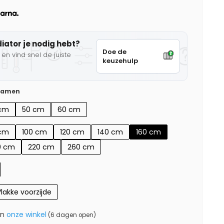
diator je nodig hebt?
Doe de
en vind snel de juiste
keuzehulp
 samen
cm
50 cm
60 cm
cm
100 cm
120 cm
140 cm
160 cm
0 cm
220 cm
260 cm
lakke voorzijde
in
onze winkel
(6 dagen open)