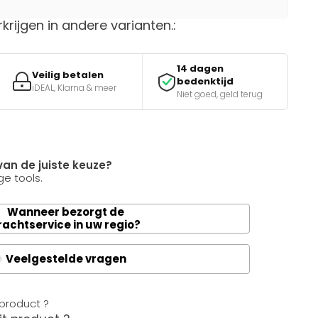
rkrijgen in andere varianten.:
14 dagen
Veilig betalen
bedenktijd
iDEAL, Klarna & meer
Niet goed, geld terug
van de juiste keuze?
e tools.
Wanneer bezorgt de
rachtservice in uw regio?
Veelgestelde vragen
A