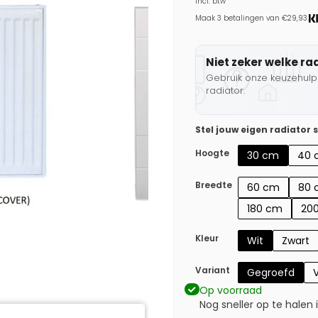
Incl. btw
Maak 3 betalingen van €29,93.
Niet zeker welke ra
Gebruik onze keuzehulp 
radiator.
Stel jouw eigen radiator
Hoogte
30 cm
40 
Breedte
60 cm
80 
180 cm
20
Kleur
Wit
Zwart
Variant
Gegroefd
V
Op voorraad
Nog sneller op te halen 