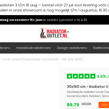
esloten 3 t/m 16 aug — bestel vóór 27 juli voor levering vóór 
halen in onze showroom is nog mogelijk t/m 1 augustus, 16:30 u
daag verzonden
15+ jaar
de radiator specialist in NL & BE
atoren
Handdoekradiatoren
Design radiatoren
Elektrisch
 Cover Lined (Gegroefde voorplaat) - Wit (RAL 9016)
5.0/5
(4
30x160 cm - Radiator C
Gestreepte radiator cover | ra
bovenroosters hebben. Eenv
89,79
149,65
40% 