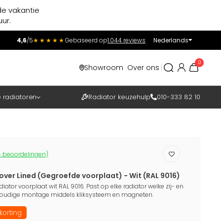
de vakantie
ur.
4,6
/5
★★★★★
Gebaseerd op
1.044 reviews
Nederlands
Incl.
Excl.
0
Showroom
Over ons
BTW
e radiatoren
Radiator keuzehulp
010-333 82 10
 beoordelingen)
over Lined (Gegroefde voorplaat) - Wit (RAL 9016)
diator voorplaat wit RAL 9016. Past op elke radiator welke zij- en
oudige montage middels kliksysteem en magneten.
korting