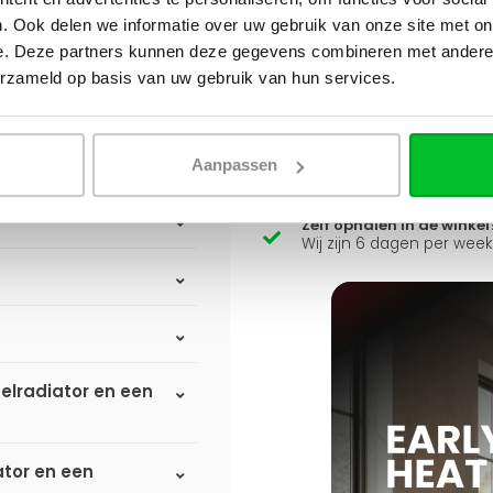
Heb je een vraag over d
. Ook delen we informatie over uw gebruik van onze site met on
Simon helpt je graag en kan
e. Deze partners kunnen deze gegevens combineren met andere i
atoren
erzameld op basis van uw gebruik van hun services.
Stuur een bericht
Ruim assortiment
Aanpassen
Levering uit eigen voorra
Zelf ophalen in de winkel
Wij zijn 6 dagen per wee
elradiator en een
ator en een