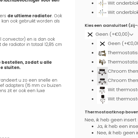
de luchtbevochtiger voor een
Wit onderblo
Wit onderblo
ters
de ultieme radiator
. Ook
 kan ook gebruikt worden als
Kies een aansluitset (zij
Geen (+€0,00)
el convector) en is dan ook
Geen (+€0,0
de radiator in totaal 12,85 cm
Thermostatis
Thermostatis
 bestellen, zodat u alle
 sluiten.
Chroom ther
Chroom ther
arandeert u zo een snelle en
usief adapters (15 mm cv buizen
Wit thermost
ns zit er ook een luxe
Wit thermost
Thermostaatknop boven a
Nee, ik heb geen insert
Ja, ik heb een ins
Nee, ik heb geen i