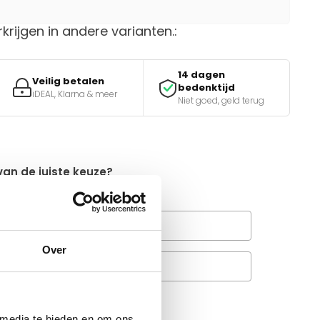
rkrijgen in andere varianten.:
14 dagen
Veilig betalen
bedenktijd
iDEAL, Klarna & meer
Niet goed, geld terug
van de juiste keuze?
e tools.
Wanneer bezorgt de
rachtservice in uw regio?
Over
Veelgestelde vragen
A
 media te bieden en om ons