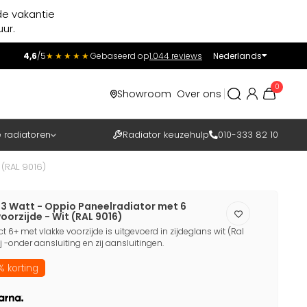
de vakantie
ur.
4,6
/5
★★★★★
Gebaseerd op
1.044 reviews
Nederlands
Incl.
Excl.
0
Showroom
Over ons
BTW
e radiatoren
Radiator keuzehulp
010-333 82 10
 (RAL 9016)
83 Watt - Oppio Paneelradiator met 6
oorzijde - Wit (RAL 9016)
6+ met vlakke voorzijde is uitgevoerd in zijdeglans wit (Ral
ij -onder aansluiting en zij aansluitingen.
 korting