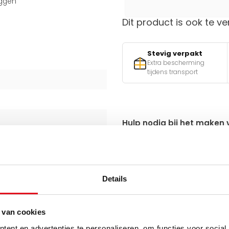
uggen
Dit product is ook te ve
Stevig verpakt
Extra bescherming
tijdens transport
Hulp nodig bij het maken 
Gebruik een van onze handig
v
Details
Q
 van cookies
ent en advertenties te personaliseren, om functies voor social