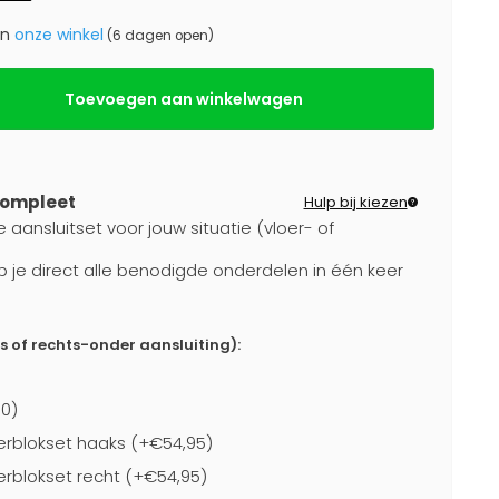
in
onze winkel
(6 dagen open)
Toevoegen aan winkelwagen
compleet
Hulp bij kiezen
 aansluitset voor jouw situatie (vloer- of
b je direct alle benodigde onderdelen in één keer
ks of rechts-onder aansluiting):
0)
rblokset haaks (+€54,95)
blokset recht (+€54,95)