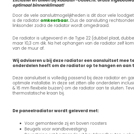
Exclusief en alleen bij Radiator-Outlet.nl: Gratis ingebouw
optimaal binnenklimaat!
Door de vele aansluitmogelijkheden is dit door vele loodgie
is de radiator
omkeerbaar.
Dus de aansluiting rechtsonder
linksonder zodra de radiator wordt omgedraaid.
De radiator is uitgevoerd in de Type 22 (dubbel plaat, dubb
maar 10,3 cm dik. Na het ophangen van de radiator zelf komt 
van de muur af.
Wij adviseren u bij deze radiator een aansluitset mee te
onderdelen heeft om de radiator op te hangen en aan te
Deze aansluitset is volledig passend bij deze radiator en g
optimale installatie. In deze set zitten alle onderdelen incl
& 16 mm flexibele buizen) om de radiator aan te sluiten. Teve
thermostatische kraan bij.
De paneelradiator wordt geleverd met:
Voor gemonteerde zij en boven roosters
Beugels voor wandbevestiging