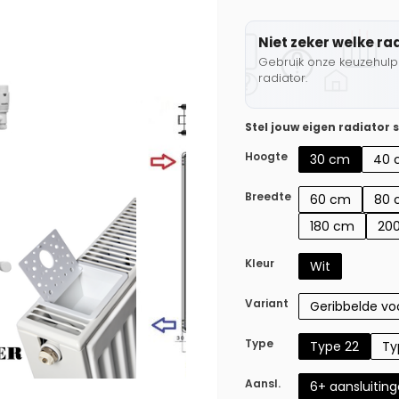
Niet zeker welke ra
Gebruik onze keuzehulp 
radiator.
Stel jouw eigen radiator
Hoogte
30 cm
40 
Breedte
60 cm
80 
180 cm
20
Kleur
Wit
Variant
Geribbelde voo
Type
Type 22
Ty
Aansl.
6+ aansluitin