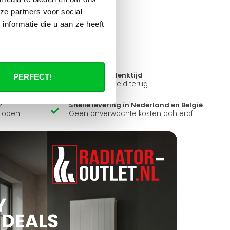
it product ?
ze partners voor social
 al je vragen beantwoorden.
nformatie die u aan ze heeft
14 dagen bedenktijd
PERFECT!
ad
Niet goed = Geld terug
?
Snelle levering in Nederland en België
k open.
Geen onverwachte kosten achteraf