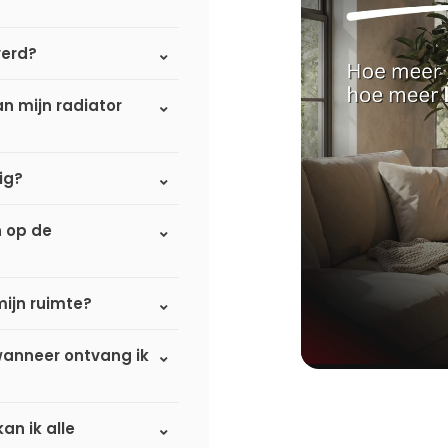
verd?
n mijn radiator
ig?
n op de
mijn ruimte?
 wanneer ontvang ik
an ik alle