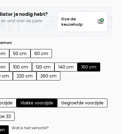
diator je nodig hebt?
Doe de
en vind snel de juiste
keuzehulp
 samen
cm
50 cm
60 cm
cm
100 cm
120 cm
140 cm
160 cm
0 cm
220 cm
260 cm
rzijde
Vlakke voorzijde
Gegroefde voorzijde
pe 33
Wat is het verschil?
gen