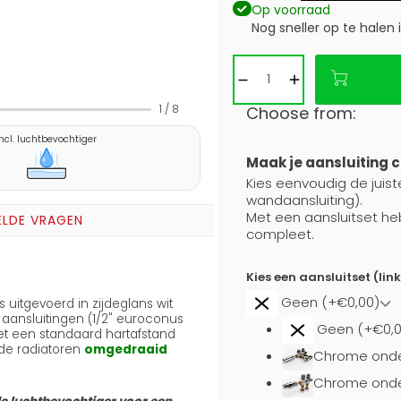
Op voorraad
Nog sneller op te halen 
1
/
8
Choose from:
Incl. luchtbevochtiger
Maak je aansluiting 
Kies eenvoudig de juiste
wandaansluiting).
Met een aansluitset he
ELDE VRAGEN
compleet.
Kies een aansluitset (lin
Geen (+€0,00)
s uitgevoerd in zijdeglans wit
ij aansluitingen (1/2" euroconus
Geen (+€0,0
met een standaard hartafstand
de radiatoren
omgedraaid
Chrome onde
Chrome onder