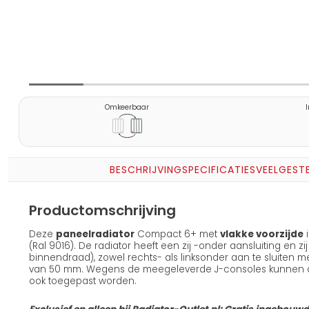
Omkeerbaar
BESCHRIJVING
SPECIFICATIES
VEELGEST
Productomschrijving
Deze
paneelradiator
Compact 6+ met
vlakke voorzijde
i
(Ral 9016). De radiator heeft een zij -onder aansluiting en z
binnendraad), zowel rechts- als linksonder aan te sluiten 
van 50 mm. Wegens de meegeleverde J-consoles kunnen 
ook toegepast worden.