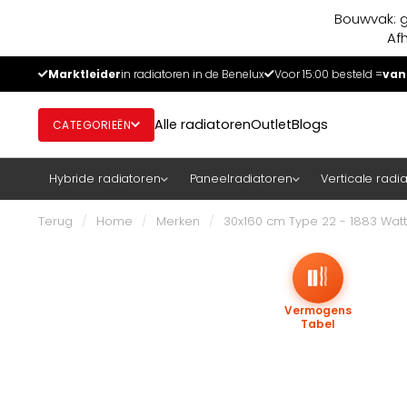
Bouwvak: g
Af
Marktleider
in radiatoren in de Benelux
Voor 15:00 besteld =
van
Alle radiatoren
Outlet
Blogs
CATEGORIEËN
Hybride radiatoren
Paneelradiatoren
Verticale radi
Terug
/
Home
/
Merken
/
30x160 cm Type 22 - 1883 Watt 
Vermogens
Tabel