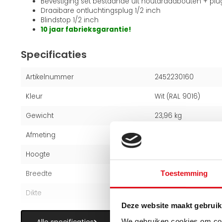
Bevestiging set bestaande uit houtdraadbouten + pl
Draaibare ontluchtingsplug 1/2 inch
Blindstop 1/2 inch
10 jaar fabrieksgarantie!
Specificaties
Artikelnummer
2452230160
Kleur
Wit (RAL 9016)
Gewicht
23,96 kg
Afmeting
30x160cm
Hoogte
30 cm
Breedte
160 cm
Toestemming
Dikte
10,3 cm
Deze website maakt gebruik
We gebruiken cookies om cont