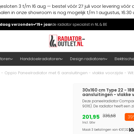
esloten 3 t/m 16 aug — bestel vóór 27 juli voor levering vóór 
halen in onze showroom is nog mogelijk t/m 1 augustus, 16:30 u
daag verzonden
15+ jaar
de radiator specialist in NL & BE
atoren
Handdoekradiatoren
Design radiatoren
Elektrisch
- Oppio Paneelradiator met 6 aansluitingen - vlakke voorzijde - Wit
30x160 cm Type 22 - 18
aansluitingen - vlakke v
Deze paneelradiator Compact 
9016). De radiator heeft een z
201,95
336,58
39%
Incl. btw
Maak 3 betalingen van €67,32.