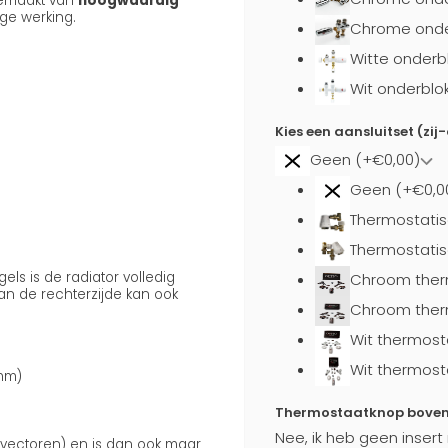
emaakt van
hoogwaardig
ge werking.
Chrome onder
Witte onderb
Wit onderblo
Kies een aansluitset (zij
Geen (+€0,00)
Geen (+€0,0
Thermostatis
Thermostatis
s is de radiator volledig
Chroom ther
n de rechterzijde kan ook
Chroom ther
Wit thermost
Wit thermost
 mm)
Thermostaatknop boven a
Nee, ik heb geen insert
onvectoren) en is dan ook maar