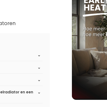
atoren
elradiator en een