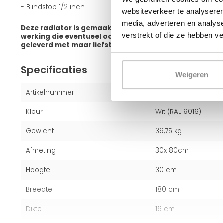
- Blindstop 1/2 inch
websiteverkeer te analyseren
media, adverteren en analys
Deze radiator is gemaakt van hoogwaardig staal, bied
verstrekt of die ze hebben v
werking die eventueel ook geschikt is voor lage temp
geleverd met maar liefst 10 jaar fabrieksgarantie.
Specificaties
Weigeren
Artikelnummer
2453330180
Kleur
Wit (RAL 9016)
Gewicht
39,75 kg
Afmeting
30x180cm
Hoogte
30 cm
Breedte
180 cm
Dikte
16 cm