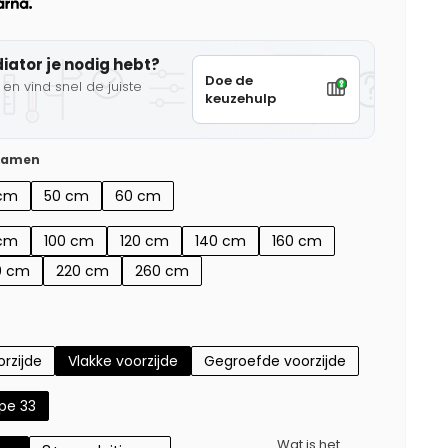
diator je nodig hebt?
Doe de
en vind snel de juiste
keuzehulp
 samen
cm
50 cm
60 cm
cm
100 cm
120 cm
140 cm
160 cm
0 cm
220 cm
260 cm
rzijde
Vlakke voorzijde
Gegroefde voorzijde
pe 33
Wat is het