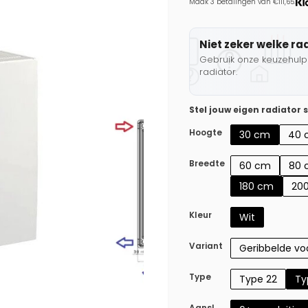
Maak 3 betalingen van €111,65.
Niet zeker welke ra
Gebruik onze keuzehulp 
radiator.
Stel jouw eigen radiator
Hoogte
30 cm
40 
Breedte
60 cm
80 
180 cm
20
Kleur
Wit
Variant
Geribbelde voo
Type
Type 22
Ty
Aansl.