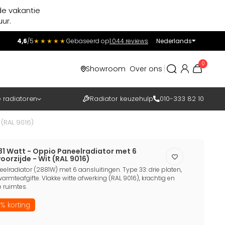
de vakantie
ur.
4,6
/5
★★★★★
Gebaseerd op
1.044 reviews
Nederlands
Incl.
Excl.
0
Showroom
Over ons
BTW
e radiatoren
Radiator keuzehulp
010-333 82 10
 (RAL 9016)
81 Watt - Oppio Paneelradiator met 6
oorzijde - Wit (RAL 9016)
elradiator (2881W) met 6 aansluitingen. Type 33: drie platen,
rmteafgifte. Vlakke witte afwerking (RAL 9016), krachtig en
 ruimtes.
% korting