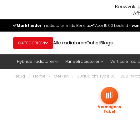
Bouwvak: g
Af
Marktleider
in radiatoren in de Benelux
Voor 15:00 besteld =
van
Alle radiatoren
Outlet
Blogs
CATEGORIEËN
Hybride radiatoren
Paneelradiatoren
Verticale radi
Terug
/
Home
/
Merken
/
30x180 cm Type 33 - 2881 Watt 
Vermogens
Tabel