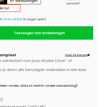
gen
8+ aansluitingen
verschil?
e nu!
in
onze winkel
(6 dagen open)
Toevoegen aan winkelwagen
compleet
Hulp bij kiezen
 aansluitset voor jouw situatie (vloer- of
b je direct alle benodigde onderdelen in één keer
dden-onder, links of rechts-onder aansluiting):
0)
rblokset haaks (+€54,95)