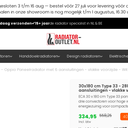
esloten 3 t/m 16 aug — bestel vóór 27 juli voor levering vóór 
halen in onze showroom is nog mogelijk t/m 1 augustus, 16:30 u
daag verzonden
15+ jaar
de radiator specialist in NL & BE
atoren
Handdoekradiatoren
Design radiatoren
Elektrisch
- Oppio Paneelradiator met 6 aansluitingen - vlakke voorzijde - Wit
30x180 cm Type 33 - 28
aansluitingen - vlakke v
ECA 30 x 180 cm Type 33 pane
drie convectoren voor hoge wa
energiezuinig voor compacte
334,95
558,25
40
Incl. btw