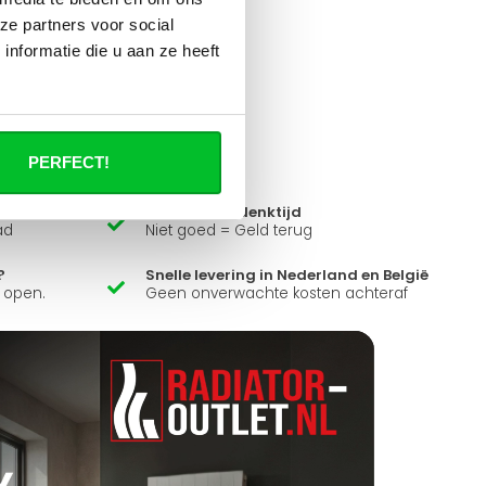
ze partners voor social
nformatie die u aan ze heeft
it product ?
 al je vragen beantwoorden.
PERFECT!
14 dagen bedenktijd
ad
Niet goed = Geld terug
?
Snelle levering in Nederland en België
k open.
Geen onverwachte kosten achteraf