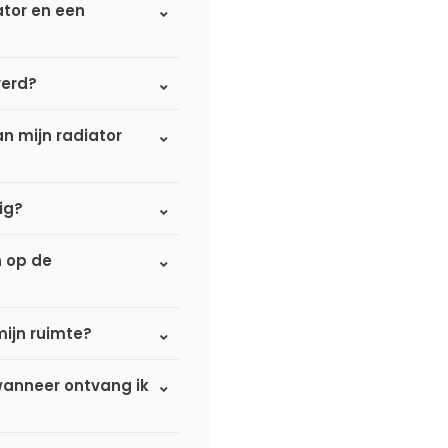
ator en een
verd?
n mijn radiator
ig?
n op de
mijn ruimte?
 wanneer ontvang ik