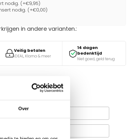
ert nodig. (+€9,95)
nsert nodig. (+€0,00)
rkrijgen in andere varianten.:
14 dagen
Veilig betalen
bedenktijd
iDEAL, Klarna & meer
Niet goed, geld terug
van de juiste keuze?
e tools.
Over
Wanneer bezorgt de
rachtservice in uw regio?
Veelgestelde vragen
A
 media te bieden en om ons