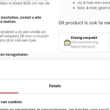
Ja, ik heb een ins
ator in totaal 18,55 cm van de
Nee, ik heb geen i
 bestellen, zodat u alle
 sluiten.
Dit product is ook te ve
arandeert u zo een snelle en
usief adapters (15 mm cv buizen
Stevig verpakt
ns zit er ook een luxe
Extra bescherming
tijdens transport
ten terugvinden.
Hulp nodig bij het maken 
Gebruik een van onze handig
Details
v
n
 van cookies
Q
ent en advertenties te personaliseren, om functies voor social