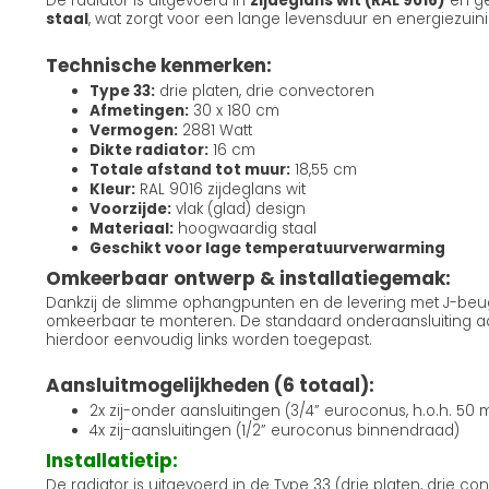
De radiator is uitgevoerd in
zijdeglans wit (RAL 9016)
en g
staal
, wat zorgt voor een lange levensduur en energiezuini
Technische kenmerken:
Type 33:
drie platen, drie convectoren
Afmetingen:
30 x 180 cm
Vermogen:
2881 Watt
Dikte radiator:
16 cm
Totale afstand tot muur:
18,55 cm
Kleur:
RAL 9016 zijdeglans wit
Voorzijde:
vlak (glad) design
Materiaal:
hoogwaardig staal
Geschikt voor lage temperatuurverwarming
Omkeerbaar ontwerp & installatiegemak:
Dankzij de slimme ophangpunten en de levering met J-beugel
omkeerbaar te monteren. De standaard onderaansluiting aa
hierdoor eenvoudig links worden toegepast.
Aansluitmogelijkheden (6 totaal):
2x zij-onder aansluitingen (3/4” euroconus, h.o.h. 50
4x zij-aansluitingen (1/2” euroconus binnendraad)
Installatietip:
De radiator is uitgevoerd in de Type 33 (drie platen, drie c