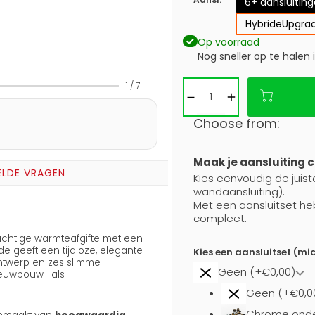
6+ aansluitin
Hybride
Upgrad
Op voorraad
Nog sneller op te halen 
1
/
7
Choose from:
Maak je aansluiting 
ELDE VRAGEN
Kies eenvoudig de juiste
wandaansluiting).
Met een aansluitset he
compleet.
chtige warmteafgifte met een
e geeft een tijdloze, elegante
Kies een aansluitset (mi
 ontwerp en zes slimme
Geen (+€0,00)
nieuwbouw- als
Geen (+€0,0
Chrome onde