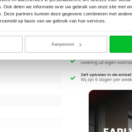
. Ook delen we informatie over uw gebruik van onze site met on
e. Deze partners kunnen deze gegevens combineren met andere i
t een energiezuinige
Heb je een vraag over d
erzameld op basis van uw gebruik van hun services.
eratuursystemen, en wordt
Simon helpt je graag en kan
Stuur een bericht
Aanpassen
Ruim assortiment
Levering uit eigen voorra
Zelf ophalen in de winkel
Wij zijn 6 dagen per wee