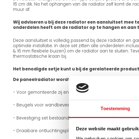
16 cm dik. Na het ophangen van de radiator zelf komt de radi
muur af.
Wij adviseren u bij deze radiator een aansluitset mee te
onderdelen heeft om de radiator op te hangen en aan te
Deze aansluitset is volledig passend bij deze radiator en g
optimale installatie. In deze set zitten alle onderdelen incl
& 16 mm flexibele buizen) om de radiator aan te sluiten. Teve
thermostatische kraan bij.
Het benodigde setje kunt u bij de gerelateerde produc
De paneelradiator wordt geleverd met:
- Voor gemonteerde zij en boven roosters
- Beugels voor wandbevestiging
Toestemming
- Bevestiging set bestaande uit houtdraadbouten + plugge
Deze website maakt gebruik
- Draaibare ontluchtingsplug 1/2 inch
We gebruiken cookies om cont