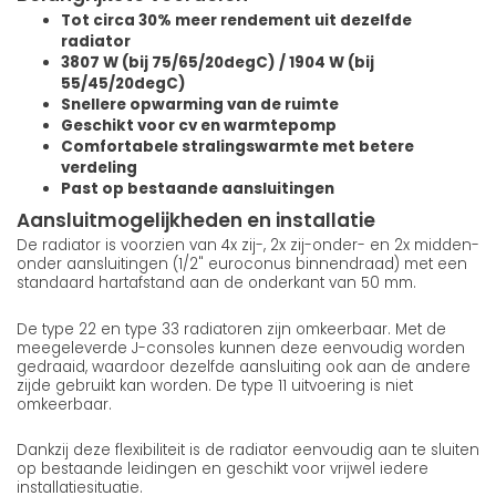
Tot circa 30% meer rendement uit dezelfde
radiator
3807 W (bij 75/65/20degC) / 1904 W (bij
55/45/20degC)
Snellere opwarming van de ruimte
Geschikt voor cv en warmtepomp
Comfortabele stralingswarmte met betere
verdeling
Past op bestaande aansluitingen
Aansluitmogelijkheden en installatie
De radiator is voorzien van 4x zij-, 2x zij-onder- en 2x midden-
onder aansluitingen (1/2" euroconus binnendraad) met een
standaard hartafstand aan de onderkant van 50 mm.
De type 22 en type 33 radiatoren zijn omkeerbaar. Met de
meegeleverde J-consoles kunnen deze eenvoudig worden
gedraaid, waardoor dezelfde aansluiting ook aan de andere
zijde gebruikt kan worden. De type 11 uitvoering is niet
omkeerbaar.
Dankzij deze flexibiliteit is de radiator eenvoudig aan te sluiten
op bestaande leidingen en geschikt voor vrijwel iedere
installatiesituatie.