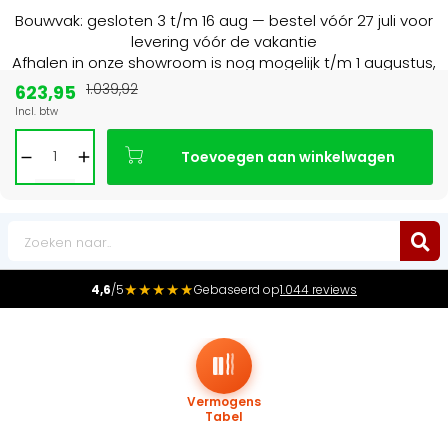
Bouwvak: gesloten 3 t/m 16 aug — bestel vóór 27 juli voor
levering vóór de vakantie
Afhalen in onze showroom is nog mogelijk t/m 1 augustus,
16:30 uur.
623,95
1.039,92
Incl. btw
Marktleider
in radiatoren in de Benelux
Toevoegen aan winkelwagen
0
★★★★★
4,6
/5
Gebaseerd op
1.044 reviews
Vermogens
Tabel