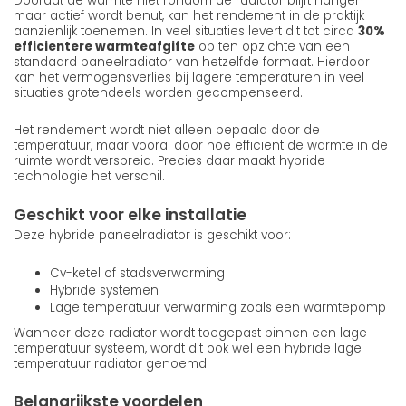
Doordat de warmte niet rondom de radiator blijft hangen
maar actief wordt benut, kan het rendement in de praktijk
aanzienlijk toenemen. In veel situaties levert dit tot circa
30%
efficientere warmteafgifte
op ten opzichte van een
standaard paneelradiator van hetzelfde formaat. Hierdoor
kan het vermogensverlies bij lagere temperaturen in veel
situaties grotendeels worden gecompenseerd.
Het rendement wordt niet alleen bepaald door de
temperatuur, maar vooral door hoe efficient de warmte in de
ruimte wordt verspreid. Precies daar maakt hybride
technologie het verschil.
Geschikt voor elke installatie
Deze hybride paneelradiator is geschikt voor:
Cv-ketel of stadsverwarming
Hybride systemen
Lage temperatuur verwarming zoals een warmtepomp
Wanneer deze radiator wordt toegepast binnen een lage
temperatuur systeem, wordt dit ook wel een hybride lage
temperatuur radiator genoemd.
Belangrijkste voordelen