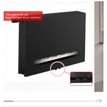
Ook geschikt als
lage temperatuur radiator
1
/
10