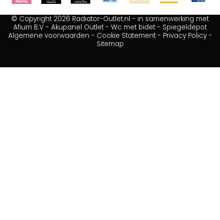
© Copyright 2026 Radiator-Outlet.nl - in samenwerking met
Afium B.V
-
Akupanel Outlet
-
Wc met bidet
-
Spiegeldepot
Algemene voorwaarden
-
Cookie Statement
-
Privacy Policy
-
Sitemap