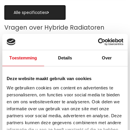
Alle specificaties
Vragen over Hybride Radiatoren
Toestemming
Details
Over
Is een hybride paneelradiator geschikt
als alternatief voor vloerverwarming?
Deze website maakt gebruik van cookies
Wanneer zijn de warmteboosters het
We gebruiken cookies om content en advertenties te
meest nuttig?
personaliseren, om functies voor social media te bieden
en om ons websiteverkeer te analyseren. Ook delen we
Wat is technisch gezien een hybride
informatie over uw gebruik van onze site met onze
paneelradiator?
partners voor social media, adverteren en analyse. Deze
partners kunnen deze gegevens combineren met andere
Hoe verschilt de warmteafgifte van een
informatie die u aan ze heeft verstrekt of die ze hebben