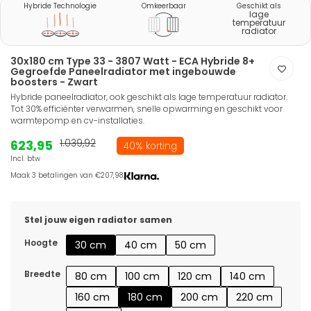
Hybride Technologie
Omkeerbaar
Geschikt als
lage
temperatuur
radiator
30x180 cm Type 33 - 3807 Watt - ECA Hybride 8+
Gegroefde Paneelradiator met ingebouwde
boosters - Zwart
Hybride paneelradiator, ook geschikt als lage temperatuur radiator.
Tot 30% efficiënter verwarmen, snelle opwarming en geschikt voor
warmtepomp en cv-installaties.
623,95
1.039,92
40% korting
Incl. btw
Maak 3 betalingen van €207,98.
Stel jouw eigen radiator samen
Hoogte
30 cm
40 cm
50 cm
Breedte
80 cm
100 cm
120 cm
140 cm
160 cm
180 cm
200 cm
220 cm