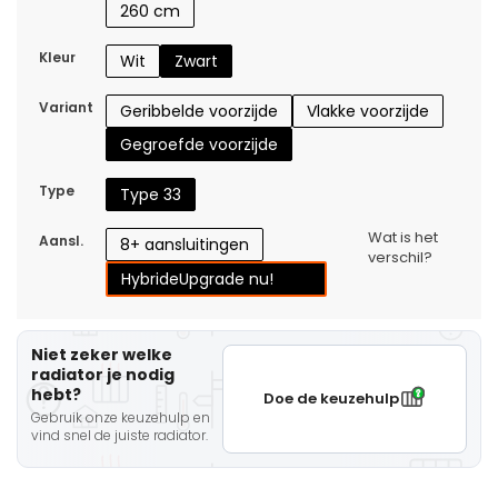
260 cm
Kleur
Wit
Zwart
Variant
Geribbelde voorzijde
Vlakke voorzijde
Gegroefde voorzijde
Type
Type 33
Wat is het
Aansl.
8+ aansluitingen
verschil?
Hybride
Upgrade nu!
Niet zeker welke
radiator je nodig
hebt?
Doe de keuzehulp
Gebruik onze keuzehulp en
vind snel de juiste radiator.