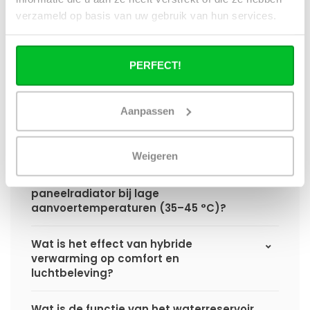
hybride paneelradiator ten opzichte van
verzameld op basis van uw gebruik van hun services.
een standaard paneelradiator?
Wat is het voordeel van geïntegreerde
PERFECT!
warmteboosters ten opzichte van losse
radiatorventilatoren?
Aanpassen
Waarom is een hybride paneelradiator
technisch geen convector?
Weigeren
Hoe presteert een hybride
paneelradiator bij lage
aanvoertemperaturen (35–45 °C)?
Wat is het effect van hybride
verwarming op comfort en
luchtbeleving?
Wat is de functie van het waterreservoir