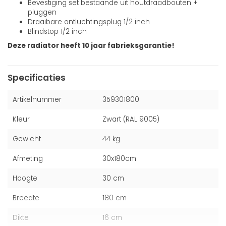
Bevestiging set bestaande uit houtdraadbouten +
pluggen
Draaibare ontluchtingsplug 1/2 inch
Blindstop 1/2 inch
Deze radiator heeft 10 jaar fabrieksgarantie!
Specificaties
Artikelnummer
359301800
Kleur
Zwart (RAL 9005)
Gewicht
44 kg
Afmeting
30x180cm
Hoogte
30 cm
Breedte
180 cm
Dikte
16 cm