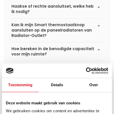
Haakse of rechte aansluitset, welke heb
ik nodig?
Kan ik mijn Smart thermostaatknop
aansluiten op de paneelradiatoren van
Radiator-Outlet?
Hoe bereken in de benodigde capaciteit
voor mijn ruimte?
Wat is de levertijd van een
paneelradiator en wanneer ontvang ik
deze als ik een bestelling plaats?
Toestemming
Details
Over
Ik heb een (hybride) warmtepomp
installatie, kan ik alle radiatoren
gebruiken uit de website?
Deze website maakt gebruik van cookies
We gebruiken cookies om content en advertenties te