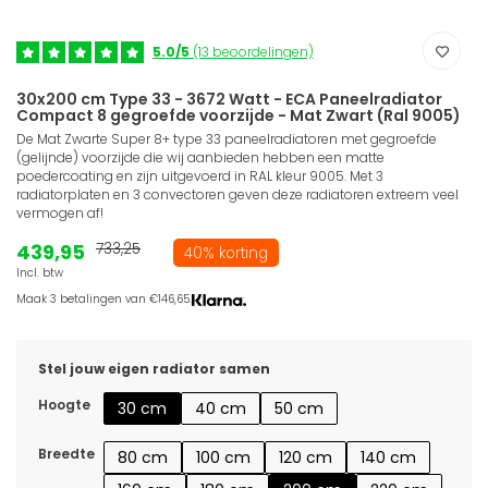
5.0/5
(13 beoordelingen)
30x200 cm Type 33 - 3672 Watt - ECA Paneelradiator
Compact 8 gegroefde voorzijde - Mat Zwart (Ral 9005)
De Mat Zwarte Super 8+ type 33 paneelradiatoren met gegroefde
(gelijnde) voorzijde die wij aanbieden hebben een matte
poedercoating en zijn uitgevoerd in RAL kleur 9005. Met 3
radiatorplaten en 3 convectoren geven deze radiatoren extreem veel
vermogen af!
439,95
733,25
40% korting
Incl. btw
Maak 3 betalingen van €146,65.
Stel jouw eigen radiator samen
Hoogte
30 cm
40 cm
50 cm
Breedte
80 cm
100 cm
120 cm
140 cm