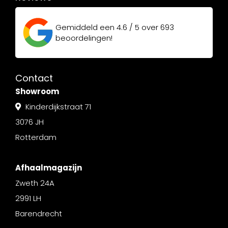
Gemiddeld een
4.6 / 5
over
693
beoordelingen!
Contact
Showroom
Kinderdijkstraat 71
3076 JH
Rotterdam
Afhaalmagazijn
Zweth 24A
2991 LH
Barendrecht