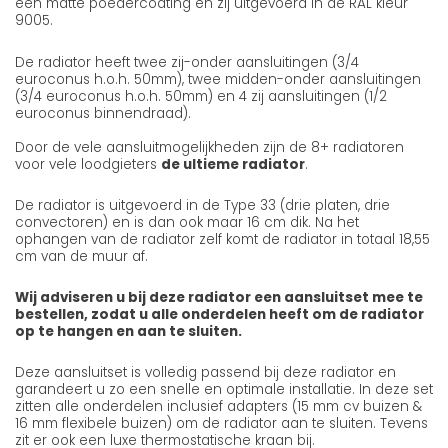
een matte poedercoating en zij uitgevoerd in de RAL kleur
9005.
De radiator heeft twee zij-onder aansluitingen (3/4
euroconus h.o.h. 50mm), twee midden-onder aansluitingen
(3/4 euroconus h.o.h. 50mm) en 4 zij aansluitingen (1/2
euroconus binnendraad).
Door de vele aansluitmogelijkheden zijn de 8+ radiatoren
voor vele loodgieters
de ultieme radiator
.
De radiator is uitgevoerd in de Type 33 (drie platen, drie
convectoren) en is dan ook maar 16 cm dik. Na het
ophangen van de radiator zelf komt de radiator in totaal 18,55
cm van de muur af.
Wij adviseren u bij deze radiator een aansluitset mee te
bestellen, zodat u alle onderdelen heeft om de radiator
op te hangen en aan te sluiten.
Deze aansluitset is volledig passend bij deze radiator en
garandeert u zo een snelle en optimale installatie. In deze set
zitten alle onderdelen inclusief adapters (15 mm cv buizen &
16 mm flexibele buizen) om de radiator aan te sluiten. Tevens
zit er ook een luxe thermostatische kraan bij.