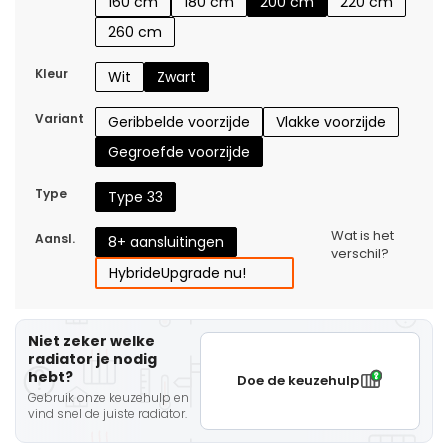
160 cm
180 cm
200 cm
220 cm
260 cm
Kleur
Wit
Zwart
Variant
Geribbelde voorzijde
Vlakke voorzijde
Gegroefde voorzijde
Type
Type 33
Wat is het
Aansl.
8+ aansluitingen
verschil?
Hybride
Upgrade nu!
Niet zeker welke
radiator je nodig
hebt?
Doe de keuzehulp
Gebruik onze keuzehulp en
vind snel de juiste radiator.