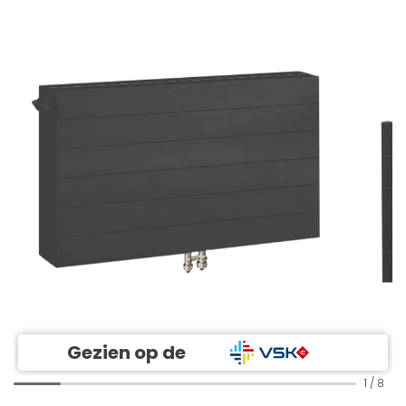
Gezien op de
1
/
8