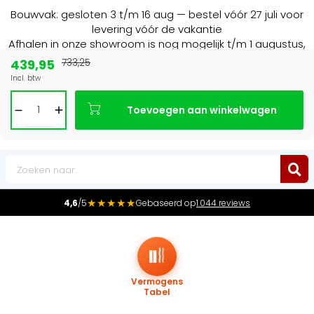
Bouwvak: gesloten 3 t/m 16 aug — bestel vóór 27 juli voor
levering vóór de vakantie
Afhalen in onze showroom is nog mogelijk t/m 1 augustus,
16:30 uur.
439,95
733,25
Incl. btw
Marktleider
in radiatoren in de Benelux
Toevoegen aan winkelwagen
0
★★★★★
4,6
/5
Gebaseerd op
1.044 reviews
Vermogens
Tabel