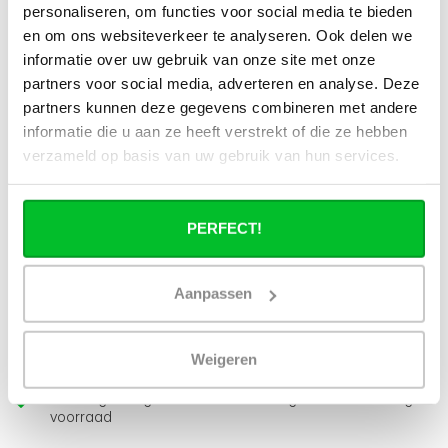
Kan ik alle radiatoren op de website
personaliseren, om functies voor social media te bieden
toepassen in combinatie met
en om ons websiteverkeer te analyseren. Ook delen we
stadsverwarming?
informatie over uw gebruik van onze site met onze
partners voor social media, adverteren en analyse. Deze
Werkt een paneelradiator ook bij 40
partners kunnen deze gegevens combineren met andere
graden aanvoertemperatuur?
informatie die u aan ze heeft verstrekt of die ze hebben
verzameld op basis van uw gebruik van hun services.
PERFECT!
Heb je een vraag over dit product ?
Simon helpt je graag en kan al je vragen beantwoorden.
Aanpassen
Stuur een bericht
Weigeren
Ruim assortiment
14 dagen bedenktijd
Levering uit eigen
Niet goed = Geld terug
voorraad