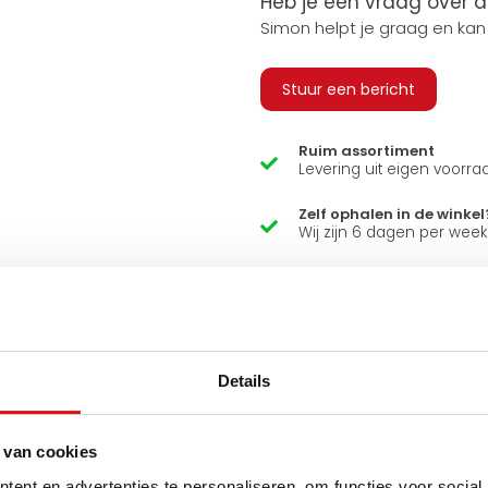
Heb je een vraag over d
Simon helpt je graag en kan
Stuur een bericht
Ruim assortiment
Levering uit eigen voorra
Zelf ophalen in de winkel
Wij zijn 6 dagen per wee
Details
 van cookies
ent en advertenties te personaliseren, om functies voor social