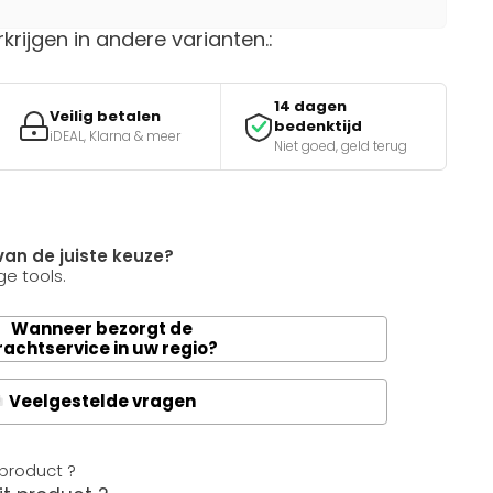
rkrijgen in andere varianten.:
14 dagen
Veilig betalen
bedenktijd
iDEAL, Klarna & meer
Niet goed, geld terug
van de juiste keuze?
e tools.
Wanneer bezorgt de
rachtservice in uw regio?
Veelgestelde vragen
A