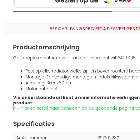
Gezien op de
BESCHRIJVING
SPECIFICATIES
VEELGEST
Productomschrijving
Gestreepte radiator cover | radiator voorplaat wit RAL 9016.
Past op elke radiator welke zij- en bovenroosters heb
Montage: Eenvoudige montage middels kliksysteem e
Afmeting: 30 x 260 cm
Materiaal: staal
Via onderstaande url kunt u meer informatie verkrijgen 
product:
Klik hier en scroll naar beneden op de geopende pagina voo
Specificaties
Artikelnummer
1511202237