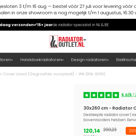
esloten 3 t/m 16 aug — bestel vóór 27 juli voor levering vóór 
halen in onze showroom is nog mogelijk t/m 1 augustus, 16:30 u
daag verzonden
15+ jaar
de radiator specialist in NL & BE
atoren
Handdoekradiatoren
Design radiatoren
Elektrisch
 Cover Lined (Gegroefde voorplaat) - Wit (RAL 9016)
5.0/5
(2
30x260 cm - Radiator C
Gestreepte radiator cover | ra
bovenroosters hebben. Eenv
120,14
200,23
39%