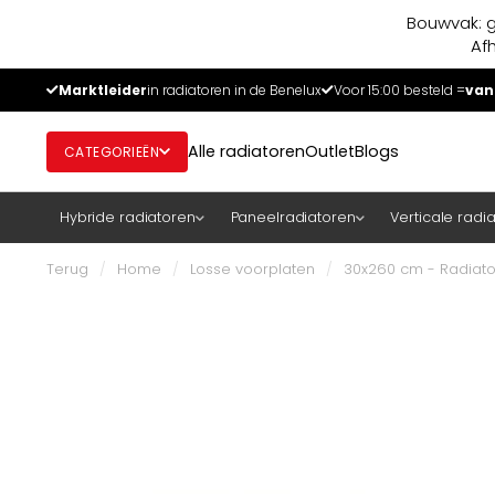
Bouwvak: g
Af
Marktleider
in radiatoren in de Benelux
Voor 15:00 besteld =
van
Alle radiatoren
Outlet
Blogs
CATEGORIEËN
Hybride radiatoren
Paneelradiatoren
Verticale radi
Terug
/
Home
/
Losse voorplaten
/
30x260 cm - Radiator