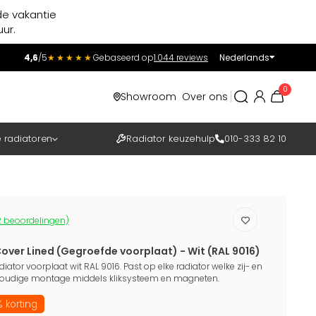
de vakantie
ur.
4,6
/5
★★★★★
Gebaseerd op
1.044 reviews
Nederlands
Incl.
Excl.
0
Showroom
Over ons
BTW
e radiatoren
Radiator keuzehulp
010-333 82 10
 beoordelingen)
over Lined (Gegroefde voorplaat) - Wit (RAL 9016)
diator voorplaat wit RAL 9016. Past op elke radiator welke zij- en
oudige montage middels kliksysteem en magneten.
 korting