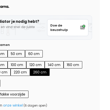
diator je nodig hebt?
Doe de
en vind snel de juiste
keuzehulp
 samen
cm
50 cm
60 cm
cm
100 cm
120 cm
140 cm
160 cm
0 cm
220 cm
260 cm
lakke voorzijde
in
onze winkel
(6 dagen open)