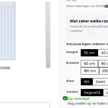
Incl. btw
Maak 3 betalingen van €40,05.
Niet zeker welke ra
Gebruik onze keuzehulp 
radiator.
Stel jouw eigen radiator
Hoogte
30 cm
40 
Breedte
60 cm
80 
180 cm
20
Kleur
Wit
Zwart
Variant
Gegroefd
V
Op voorraad
Nog sneller op te halen 