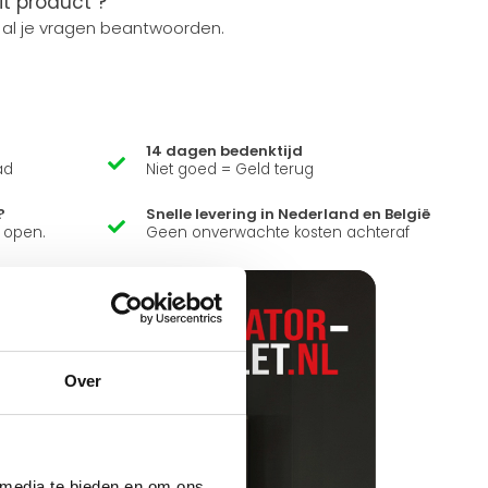
it product ?
 al je vragen beantwoorden.
14 dagen bedenktijd
ad
Niet goed = Geld terug
?
Snelle levering in Nederland en België
k open.
Geen onverwachte kosten achteraf
Over
 media te bieden en om ons