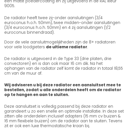
een matte poedercoating en zij uitgevoerd in de RAL kleur
9005.
De radiator heeft twee zij-onder aansluitingen (3/4
euroconus h.o.h. 50mm), twee midden-onder aansluitingen
(3/4 euroconus h.o.h. 50mm) en 4 zij aansluitingen (1/2
euroconus binnendraad).
Door de vele aansluitmogelijkheden zijn de 8+ radiatoren
voor vele loodgieters
de ultieme radiator
.
De radiator is uitgevoerd in de Type 33 (drie platen, drie
convectoren) en is dan ook maar 16 cm dik. Na het
ophangen van de radiator zelf komt de radiator in totaal 18,55
cm van de muur af.
Wij adviseren u bij deze radiator een aansluitset mee te
bestellen, zodat u alle onderdelen heeft om de radiator
op te hangen en aan te sluiten.
Deze aansluitset is volledig passend bij deze radiator en
garandeert u zo een snelle en optimale installatie. In deze set
zitten alle onderdelen inclusief adapters (15 mm cv buizen &
16 mm flexibele buizen) om de radiator aan te sluiten. Tevens
zit er ook een luxe thermostatische kraan bij.