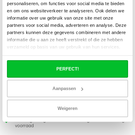
Kan ik alle radiatoren op de website
personaliseren, om functies voor social media te bieden
toepassen in combinatie met
en om ons websiteverkeer te analyseren. Ook delen we
stadsverwarming?
informatie over uw gebruik van onze site met onze
partners voor social media, adverteren en analyse. Deze
Werkt een paneelradiator ook bij 40
partners kunnen deze gegevens combineren met andere
graden aanvoertemperatuur?
informatie die u aan ze heeft verstrekt of die ze hebben
verzameld op basis van uw gebruik van hun services.
PERFECT!
Heb je een vraag over dit product ?
Simon helpt je graag en kan al je vragen beantwoorden.
Aanpassen
Stuur een bericht
Weigeren
Ruim assortiment
14 dagen bedenktijd
Levering uit eigen
Niet goed = Geld terug
voorraad