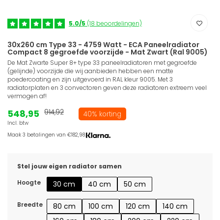
5.0/5
(18 beoordelingen)
30x260 cm Type 33 - 4759 Watt - ECA Paneelradiator
Compact 8 gegroefde voorzijde - Mat Zwart (Ral 9005)
De Mat Zwarte Super 8+ type 33 paneelradiatoren met gegroefde
(gelijnde) voorzijde die wij aanbieden hebben een matte
poedercoating en zijn uitgevoerd in RAL kleur 9005. Met 3
radiatorplaten en 3 convectoren geven deze radiatoren extreem veel
vermogen af!
548,95
914,92
40% korting
Incl. btw
Maak 3 betalingen van €182,98.
Stel jouw eigen radiator samen
Hoogte
30 cm
40 cm
50 cm
Breedte
80 cm
100 cm
120 cm
140 cm