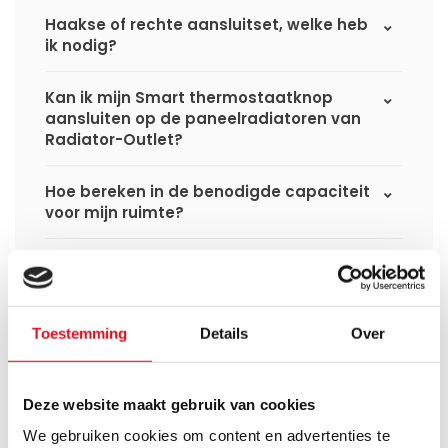
Haakse of rechte aansluitset, welke heb
ik nodig?
Kan ik mijn Smart thermostaatknop
aansluiten op de paneelradiatoren van
Radiator-Outlet?
Hoe bereken in de benodigde capaciteit
voor mijn ruimte?
Wat is de levertijd van een
paneelradiator en wanneer ontvang ik
deze als ik een bestelling plaats?
Toestemming
Details
Over
Ik heb een (hybride) warmtepomp
installatie, kan ik alle radiatoren
gebruiken uit de website?
Deze website maakt gebruik van cookies
We gebruiken cookies om content en advertenties te