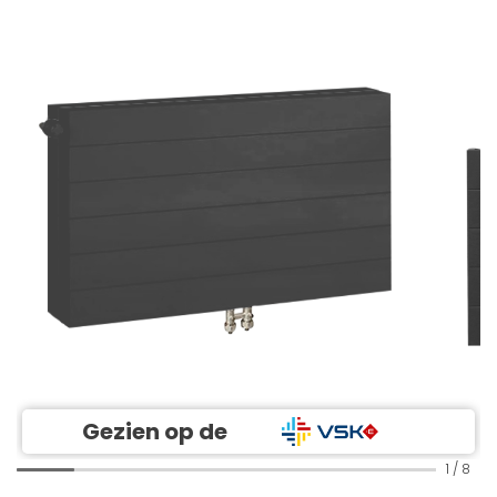
Gezien op de
1
/
8