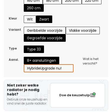
160 cm
180 cm
200 cm
220 cm
260 cm
Kleur
Wit
Zwart
Variant
Geribbelde voorzijde
Vlakke voorzijde
Gegroefde voorzijde
Type
Type 33
Wat is het
Aansl.
8+ aansluitingen
verschil?
Hybride
Upgrade nu!
Niet zeker welke
radiator je nodig
hebt?
Doe de keuzehulp
Gebruik onze keuzehulp en
vind snel de juiste radiator.