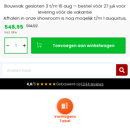
Bouwvak: gesloten 3 t/m 16 aug — bestel vóór 27 juli voor
levering vóór de vakantie
Afhalen in onze showroom is nog mogelijk t/m 1 augustus,
16:30 uur.
548,95
914,92
Incl. btw
Marktleider
in radiatoren in de Benelux
Toevoegen aan winkelwagen
0
★★★★★
4,6
/5
Gebaseerd op
1.044 reviews
Vermogens
Tabel