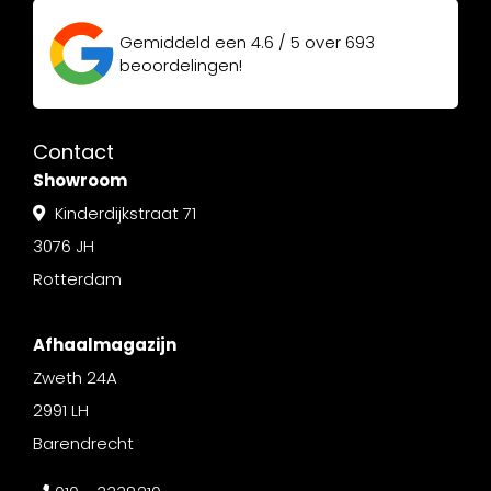
Gemiddeld een
4.6 / 5
over
693
beoordelingen!
Contact
Showroom
Kinderdijkstraat 71
3076 JH
Rotterdam
Afhaalmagazijn
Zweth 24A
2991 LH
Barendrecht