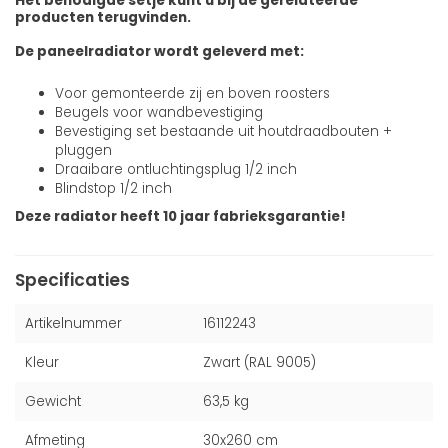
Het benodigde setje kunt u bij de gerelateerde
producten terugvinden.
De paneelradiator wordt geleverd met:
Voor gemonteerde zij en boven roosters
Beugels voor wandbevestiging
Bevestiging set bestaande uit houtdraadbouten +
pluggen
Draaibare ontluchtingsplug 1/2 inch
Blindstop 1/2 inch
Deze radiator heeft 10 jaar fabrieksgarantie!
Specificaties
Artikelnummer
16112243
Kleur
Zwart (RAL 9005)
Gewicht
63,5 kg
Afmeting
30x260 cm