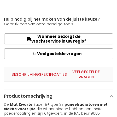
Hulp nodig bij het maken van de juiste keuze?
Gebruik een van onze handige tools.
Wanneer bezorgt de
vrachtservice in uw regio?
Veelgestelde vragen
Q
A
VEELGESTELDE
BESCHRIJVING
SPECIFICATIES
VRAGEN
Productomschrijving
De
Mat Zwarte
Super 8+ type 33
paneelradiatoren met
vlakke voorzijde
die wij aanbieden hebben een matte
poedercoating en zijn uitgevoerd in de RAL kleur 9005.