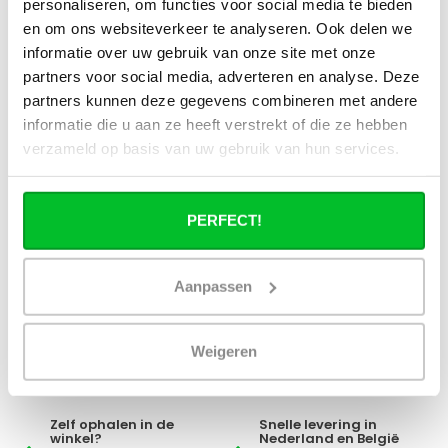
personaliseren, om functies voor social media te bieden
stadsverwarming?
en om ons websiteverkeer te analyseren. Ook delen we
informatie over uw gebruik van onze site met onze
Werkt een paneelradiator ook bij 40
partners voor social media, adverteren en analyse. Deze
graden aanvoertemperatuur?
partners kunnen deze gegevens combineren met andere
informatie die u aan ze heeft verstrekt of die ze hebben
verzameld op basis van uw gebruik van hun services.
Heb je een vraag over dit product ?
PERFECT!
Simon helpt je graag en kan al je vragen beantwoorden.
Aanpassen
Stuur een bericht
Ruim assortiment
14 dagen bedenktijd
Weigeren
Levering uit eigen
Niet goed = Geld terug
voorraad
Zelf ophalen in de
Snelle levering in
winkel?
Nederland en België