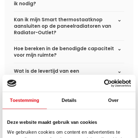
ik nodig?
Kan ik mijn Smart thermostaatknop
aansluiten op de paneelradiatoren van
Radiator-Outlet?
Hoe bereken in de benodigde capaciteit
voor mijn ruimte?
Wat is de levertijd van een
paneelradiator en wanneer ontvang ik
deze als ik een bestelling plaats?
Ik heb een (hybride) warmtepomp
Toestemming
Details
Over
installatie, kan ik alle radiatoren
gebruiken uit de website?
Deze website maakt gebruik van cookies
Kan ik alle radiatoren op de website
We gebruiken cookies om content en advertenties te
toepassen in combinatie met