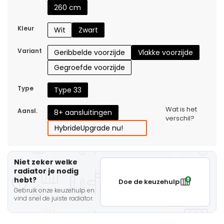
260 cm
Kleur
Wit
Zwart
Variant
Geribbelde voorzijde
Vlakke voorzijde
Gegroefde voorzijde
Type
Type 33
Wat is het
Aansl.
8+ aansluitingen
verschil?
Hybride
Upgrade nu!
Niet zeker welke
radiator je nodig
hebt?
Doe de keuzehulp
Gebruik onze keuzehulp en
vind snel de juiste radiator.