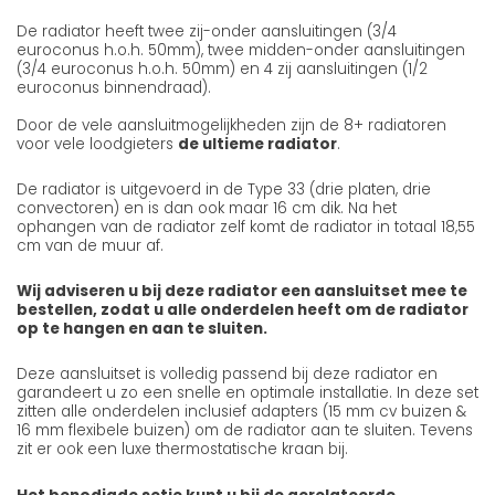
De radiator heeft twee zij-onder aansluitingen (3/4
euroconus h.o.h. 50mm), twee midden-onder aansluitingen
(3/4 euroconus h.o.h. 50mm) en 4 zij aansluitingen (1/2
euroconus binnendraad).
Door de vele aansluitmogelijkheden zijn de 8+ radiatoren
voor vele loodgieters
de ultieme radiator
.
De radiator is uitgevoerd in de Type 33 (drie platen, drie
convectoren) en is dan ook maar 16 cm dik. Na het
ophangen van de radiator zelf komt de radiator in totaal 18,55
cm van de muur af.
Wij adviseren u bij deze radiator een aansluitset mee te
bestellen, zodat u alle onderdelen heeft om de radiator
op te hangen en aan te sluiten.
Deze aansluitset is volledig passend bij deze radiator en
garandeert u zo een snelle en optimale installatie. In deze set
zitten alle onderdelen inclusief adapters (15 mm cv buizen &
16 mm flexibele buizen) om de radiator aan te sluiten. Tevens
zit er ook een luxe thermostatische kraan bij.