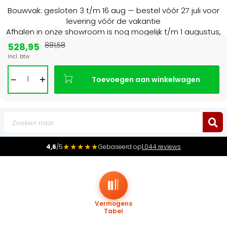
Bouwvak: gesloten 3 t/m 16 aug — bestel vóór 27 juli voor
levering vóór de vakantie
Afhalen in onze showroom is nog mogelijk t/m 1 augustus,
16:30 uur.
528,95
881,58
Incl. btw
Marktleider
in radiatoren in de Benelux
Toevoegen aan winkelwagen
0
★★★★★
4,6
/5
Gebaseerd op
1.044 reviews
Vermogens
Tabel