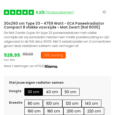
5.0/5
(19 beoordelingen)
30x260 cm Type 33 - 4759 Watt - ECA Paneelradiator
Compact 8 vlakke voorzijde - Mat Zwart (Ral 9005)
De Mat Zwarte Super 8+ type 33 paneelradiatoren met vlakke
voorzijde die wij aanbieden hebben een matte poedercoating en zijn
uitgevoerd in de RAL kleur 9005. Met 3 radiatorplaten en 3 convectoren
geven deze radiatoren extreem veel vermogen af.
528,95
881,58
39% korting
Incl. btw
Maak 3 betalingen van €176,32.
Stel jouw eigen radiator samen
Hoogte
30 cm
40 cm
50 cm
Breedte
80 cm
100 cm
120 cm
140 cm
160 cm
180 cm
200 cm
220 cm