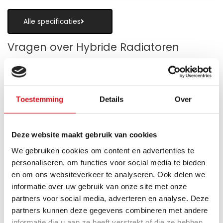
Alle specificaties
Vragen over Hybride Radiatoren
Toestemming
Details
Over
Is een hybride paneelradiator geschikt
als alternatief voor vloerverwarming?
Deze website maakt gebruik van cookies
Wanneer zijn de warmteboosters het
We gebruiken cookies om content en advertenties te
meest nuttig?
personaliseren, om functies voor social media te bieden
en om ons websiteverkeer te analyseren. Ook delen we
Wat is technisch gezien een hybride
informatie over uw gebruik van onze site met onze
paneelradiator?
partners voor social media, adverteren en analyse. Deze
partners kunnen deze gegevens combineren met andere
Hoe verschilt de warmteafgifte van een
informatie die u aan ze heeft verstrekt of die ze hebben