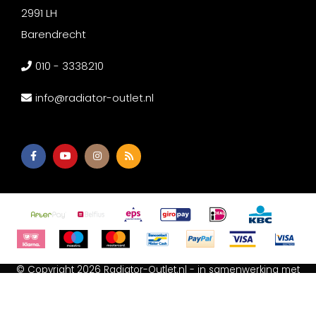
2991 LH
Barendrecht
010 - 3338210
info@radiator-outlet.nl
© Copyright 2026 Radiator-Outlet.nl - in samenwerking met
Afium B.V
-
Akupanel Outlet
-
Wc met bidet
-
Spiegeldepot
Algemene voorwaarden
-
Cookie Statement
-
Privacy Policy
-
Sitemap