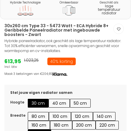
Hybride Technologie
Omkeerbaar
Geschikt als
lage
temperatuur
radiator
30x260 cm Type 33 - 5473 Watt - ECA Hybride 8+
Geribbelde Paneelradiator met ingebouwde
boosters - Zwart
Hybride paneelradiator, ook geschikt als lage temperatuur radiator.
Tot 30% efficiënter verwarmen, snelle opwarming en geschikt voor
warmtepomp en cv-installaties.
613,95
1.023,25
40% korting
Incl. btw
Maak 3 betalingen van €204,65.
Stel jouw eigen radiator samen
Hoogte
30 cm
40 cm
50 cm
Breedte
80 cm
100 cm
120 cm
140 cm
160 cm
180 cm
200 cm
220 cm