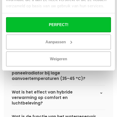
hybride paneelradiator ten opzichte van
verzameld op basis van uw gebruik van hun services.
een standaard paneelradiator?
Wat is het voordeel van geïntegreerde
PERFECT!
warmteboosters ten opzichte van losse
radiatorventilatoren?
Aanpassen
Waarom is een hybride paneelradiator
technisch geen convector?
Weigeren
Hoe presteert een hybride
paneelradiator bij lage
aanvoertemperaturen (35–45 °C)?
Wat is het effect van hybride
verwarming op comfort en
luchtbeleving?
Wat is de functie van het waterreservoir