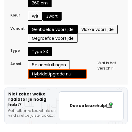
260 cm
Kleur
Wit
Zwart
Variant
Geribbelde voorzijde
Vlakke voorzijde
Gegroefde voorzijde
Type
Type 33
Wat is het
Aansl.
8+ aansluitingen
verschil?
Hybride
Upgrade nu!
Niet zeker welke
radiator je nodig
hebt?
Doe de keuzehulp
Gebruik onze keuzehulp en
vind snel de juiste radiator.