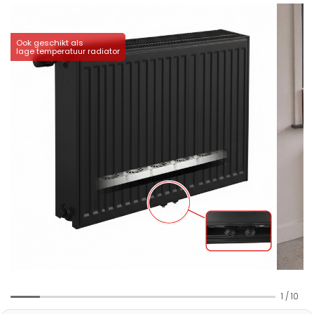
Ook geschikt als
lage temperatuur radiator
1
/
10