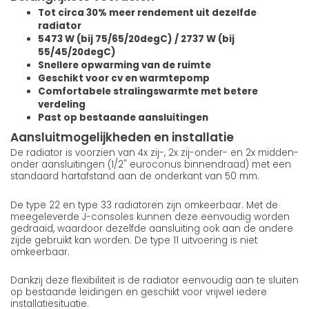
Tot circa 30% meer rendement uit dezelfde
radiator
5473 W (bij 75/65/20degC) / 2737 W (bij
55/45/20degC)
Snellere opwarming van de ruimte
Geschikt voor cv en warmtepomp
Comfortabele stralingswarmte met betere
verdeling
Past op bestaande aansluitingen
Aansluitmogelijkheden en installatie
De radiator is voorzien van 4x zij-, 2x zij-onder- en 2x midden-
onder aansluitingen (1/2" euroconus binnendraad) met een
standaard hartafstand aan de onderkant van 50 mm.
De type 22 en type 33 radiatoren zijn omkeerbaar. Met de
meegeleverde J-consoles kunnen deze eenvoudig worden
gedraaid, waardoor dezelfde aansluiting ook aan de andere
zijde gebruikt kan worden. De type 11 uitvoering is niet
omkeerbaar.
Dankzij deze flexibiliteit is de radiator eenvoudig aan te sluiten
op bestaande leidingen en geschikt voor vrijwel iedere
installatiesituatie.