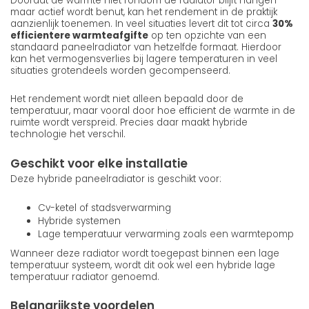
Doordat de warmte niet rondom de radiator blijft hangen
maar actief wordt benut, kan het rendement in de praktijk
aanzienlijk toenemen. In veel situaties levert dit tot circa
30%
efficientere warmteafgifte
op ten opzichte van een
standaard paneelradiator van hetzelfde formaat. Hierdoor
kan het vermogensverlies bij lagere temperaturen in veel
situaties grotendeels worden gecompenseerd.
Het rendement wordt niet alleen bepaald door de
temperatuur, maar vooral door hoe efficient de warmte in de
ruimte wordt verspreid. Precies daar maakt hybride
technologie het verschil.
Geschikt voor elke installatie
Deze hybride paneelradiator is geschikt voor:
Cv-ketel of stadsverwarming
Hybride systemen
Lage temperatuur verwarming zoals een warmtepomp
Wanneer deze radiator wordt toegepast binnen een lage
temperatuur systeem, wordt dit ook wel een hybride lage
temperatuur radiator genoemd.
Belangrijkste voordelen