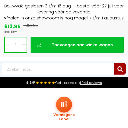
Bouwvak: gesloten 3 t/m 16 aug — bestel vóór 27 juli voor
levering vóór de vakantie
Afhalen in onze showroom is nog mogelijk t/m 1 augustus,
16:30 uur.
613,95
1.023,25
Incl. btw
Marktleider
in radiatoren in de Benelux
Toevoegen aan winkelwagen
0
★★★★★
4,6
/5
Gebaseerd op
1.044 reviews
Vermogens
Tabel