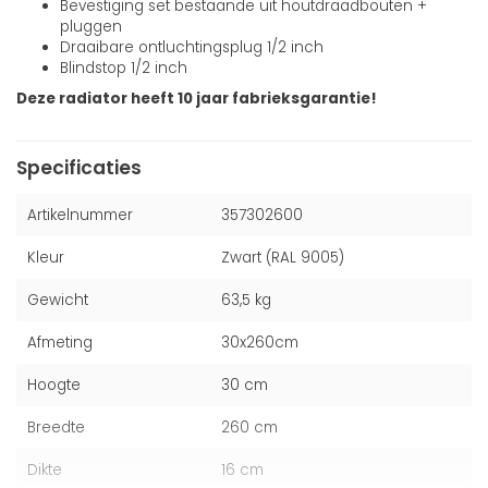
Bevestiging set bestaande uit houtdraadbouten +
pluggen
Draaibare ontluchtingsplug 1/2 inch
Blindstop 1/2 inch
Deze radiator heeft 10 jaar fabrieksgarantie!
Specificaties
Artikelnummer
357302600
Kleur
Zwart (RAL 9005)
Gewicht
63,5 kg
Afmeting
30x260cm
Hoogte
30 cm
Breedte
260 cm
Dikte
16 cm