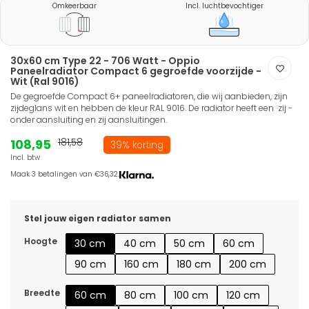
Omkeerbaar
Incl. luchtbevochtiger
30x60 cm Type 22 - 706 Watt - Oppio
Paneelradiator Compact 6 gegroefde voorzijde -
Wit (Ral 9016)
De gegroefde Compact 6+ paneelradiatoren, die wij aanbieden, zijn
zijdeglans wit en hebben de kleur RAL 9016. De radiator heeft een zij -
onder aansluiting en zij aansluitingen.
108,95
181,58
39% korting
Incl. btw
Maak 3 betalingen van €36,32.
Stel jouw eigen radiator samen
Hoogte
30 cm
40 cm
50 cm
60 cm
90 cm
160 cm
180 cm
200 cm
Breedte
60 cm
80 cm
100 cm
120 cm