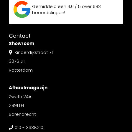
Gemiddeld een
4.6 / 5
over
693
beoordelingen!
Contact
Showroom
Kinderdijkstraat 71
3076 JH
Rotterdam
Afhaalmagazijn
Zweth 24A
2991 LH
Barendrecht
010 - 3338210