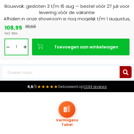
Bouwvak: gesloten 3 t/m 16 aug — bestel vóór 27 juli voor
levering vóór de vakantie
Afhalen in onze showroom is nog mogelijk t/m 1 augustus,
16:30 uur.
108,95
181,58
Incl. btw
Marktleider
in radiatoren in de Benelux
Toevoegen aan winkelwagen
0
★★★★★
4,6
/5
Gebaseerd op
1.044 reviews
Vermogens
Tabel