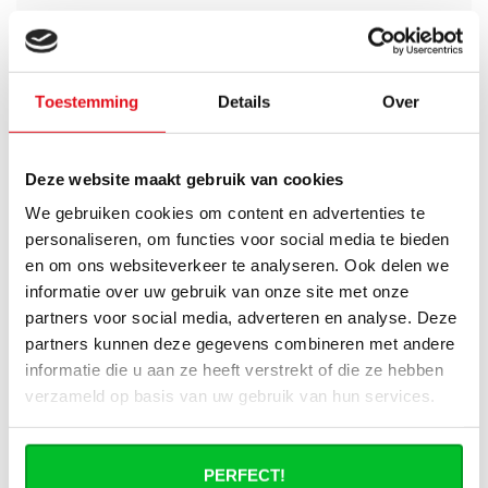
Worden er materialen voor ophanging
bij geleverd?
Toestemming
Details
Over
Wat heb ik nog meer nodig om de
installatie van mijn radiator compleet te
maken?
Deze website maakt gebruik van cookies
Haakse of rechte aansluitset, welke heb
We gebruiken cookies om content en advertenties te
ik nodig?
personaliseren, om functies voor social media te bieden
en om ons websiteverkeer te analyseren. Ook delen we
Kan ik mijn Smart thermostaatknop
informatie over uw gebruik van onze site met onze
aansluiten op de paneelradiatoren van
partners voor social media, adverteren en analyse. Deze
Radiator-Outlet?
partners kunnen deze gegevens combineren met andere
informatie die u aan ze heeft verstrekt of die ze hebben
Hoe bereken in de benodigde capaciteit
verzameld op basis van uw gebruik van hun services.
voor mijn ruimte?
Wat is de levertijd van een
PERFECT!