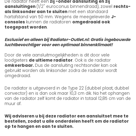
De radiator heeft een
zij -onder aansluiting en zij
aansluitingen
(1/2" euroconus binnendraad), zowel
rechts-
als linksonder aan te sluiten
met een standaard
hartafstand van 50 mm. Wegens de meegeleverde
J-
consoles
kunnen de radiatoren
omgedraaid ook
toegepast worden
.
Exclusief en alleen bij Radiator-Outlet.nl: Gratis ingebouwde
luchtbevochtiger voor een optimaal binnenklimaat!
Door de vele aansluitmogelijkheden is dit door vele
loodgieters
de ultieme radiator
. Ook is de radiator
omkeerbaar.
Dus de aansluiting rechtsonder kan ook
gebruikt worden als linksonder zodra de radiator wordt
omgedraaid.
De radiator is uitgevoerd in de Type 22 (dubbel plaat, dubbel
convector) en is dan ook maar 10,3 cm dik. Na het ophangen
van de radiator zelf komt de radiator in totaal 12,85 cm van de
muur af.
Wij adviseren u bij deze radiator een aansluitset mee te
bestellen, zodat u alle onderdelen heeft om de radiator
op te hangen en aan te sluiten.