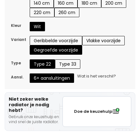
140 cm
160 cm
180 cm
200 cm
220 cm
260 cm
Kleur
Wit
Variant
Geribbelde voorzijde
Vlakke voorzijde
Gegroefde voorzijde
Type
Type 22
Type 33
Wat is het verschil?
Aansl.
6+ aansluitingen
Niet zeker welke
radiator je nodig
hebt?
Doe de keuzehulp
Gebruik onze keuzehulp en
vind snel de juiste radiator.