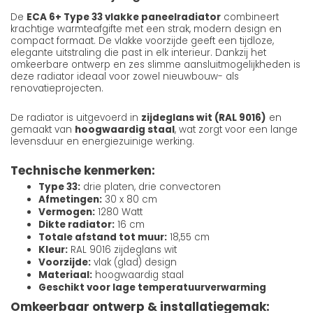
De
ECA 6+ Type 33 vlakke paneelradiator
combineert
krachtige warmteafgifte met een strak, modern design en
compact formaat. De vlakke voorzijde geeft een tijdloze,
elegante uitstraling die past in elk interieur. Dankzij het
omkeerbare ontwerp en zes slimme aansluitmogelijkheden is
deze radiator ideaal voor zowel nieuwbouw- als
renovatieprojecten.
De radiator is uitgevoerd in
zijdeglans wit (RAL 9016)
en
gemaakt van
hoogwaardig staal
, wat zorgt voor een lange
levensduur en energiezuinige werking.
Technische kenmerken:
Type 33:
drie platen, drie convectoren
Afmetingen:
30 x 80 cm
Vermogen:
1280 Watt
Dikte radiator:
16 cm
Totale afstand tot muur:
18,55 cm
Kleur:
RAL 9016 zijdeglans wit
Voorzijde:
vlak (glad) design
Materiaal:
hoogwaardig staal
Geschikt voor lage temperatuurverwarming
Omkeerbaar ontwerp & installatiegemak: