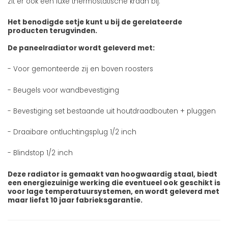
zit er ook een luxe thermostatische kraan bij.
Het benodigde setje kunt u bij de gerelateerde
producten terugvinden.
De paneelradiator wordt geleverd met:
- Voor gemonteerde zij en boven roosters
- Beugels voor wandbevestiging
- Bevestiging set bestaande uit houtdraadbouten + pluggen
- Draaibare ontluchtingsplug 1/2 inch
- Blindstop 1/2 inch
Deze radiator is gemaakt van hoogwaardig staal, biedt
een energiezuinige werking die eventueel ook geschikt is
voor lage temperatuursystemen, en wordt geleverd met
maar liefst 10 jaar fabrieksgarantie.