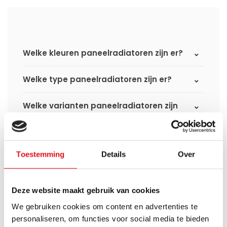
Welke kleuren paneelradiatoren zijn er?
Welke type paneelradiatoren zijn er?
Welke varianten paneelradiatoren zijn
er?
Wat is het verschil tussen een
standaard paneelradiator en een
Toestemming
Details
Over
hybride paneelradiator?
Wat is het verschil tussen een compact
Deze website maakt gebruik van cookies
6 radiator en een compact 8 radiator?
We gebruiken cookies om content en advertenties te
personaliseren, om functies voor social media te bieden