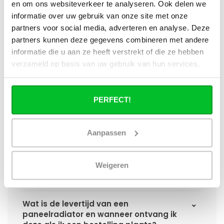
Worden er materialen voor ophanging
en om ons websiteverkeer te analyseren. Ook delen we
bij geleverd?
informatie over uw gebruik van onze site met onze
partners voor social media, adverteren en analyse. Deze
Wat heb ik nog meer nodig om de
partners kunnen deze gegevens combineren met andere
installatie van mijn radiator compleet te
informatie die u aan ze heeft verstrekt of die ze hebben
maken?
verzameld op basis van uw gebruik van hun services.
Haakse of rechte aansluitset, welke heb
ik nodig?
PERFECT!
Kan ik mijn Smart thermostaatknop
aansluiten op de paneelradiatoren van
Aanpassen
Radiator-Outlet?
Weigeren
Hoe bereken in de benodigde capaciteit
voor mijn ruimte?
Wat is de levertijd van een
paneelradiator en wanneer ontvang ik