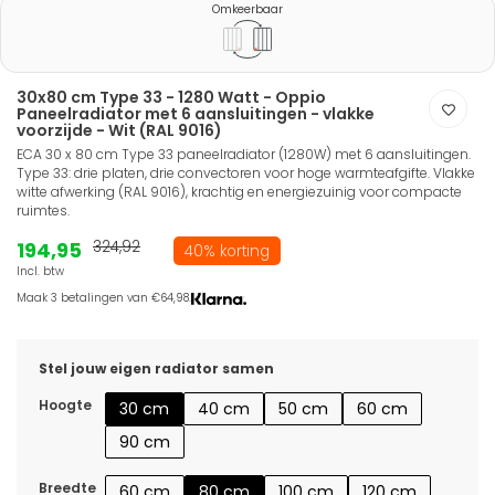
Omkeerbaar
30x80 cm Type 33 - 1280 Watt - Oppio
Paneelradiator met 6 aansluitingen - vlakke
voorzijde - Wit (RAL 9016)
ECA 30 x 80 cm Type 33 paneelradiator (1280W) met 6 aansluitingen.
Type 33: drie platen, drie convectoren voor hoge warmteafgifte. Vlakke
witte afwerking (RAL 9016), krachtig en energiezuinig voor compacte
ruimtes.
194,95
324,92
40% korting
Incl. btw
Maak 3 betalingen van €64,98.
Stel jouw eigen radiator samen
Hoogte
30 cm
40 cm
50 cm
60 cm
90 cm
Breedte
60 cm
80 cm
100 cm
120 cm