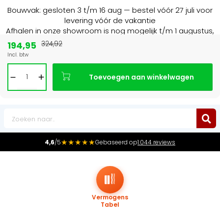
Bouwvak: gesloten 3 t/m 16 aug — bestel vóór 27 juli voor
levering vóór de vakantie
Afhalen in onze showroom is nog mogelijk t/m 1 augustus,
16:30 uur.
194,95
324,92
Incl. btw
 BE
Marktleider
in radiatoren in de Bene
Toevoegen aan winkelwagen
0
★★★★★
4,6
/5
Gebaseerd op
1.044 reviews
Vermogens
Tabel