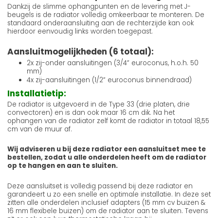
Dankzij de slimme ophangpunten en de levering met J-
beugels is de radiator volledig omkeerbaar te monteren. De
standaard onderaansluiting aan de rechterzijde kan ook
hierdoor eenvoudig links worden toegepast.
Aansluitmogelijkheden (6 totaal):
2x zij-onder aansluitingen (3/4” euroconus, h.o.h. 50
mm)
4x zij-aansluitingen (1/2” euroconus binnendraad)
Installatietip:
De radiator is uitgevoerd in de Type 33 (drie platen, drie
convectoren) en is dan ook maar 16 cm dik. Na het
ophangen van de radiator zelf komt de radiator in totaal 18,55
cm van de muur af.
Wij adviseren u bij deze radiator een aansluitset mee te
bestellen, zodat u alle onderdelen heeft om de radiator
op te hangen en aan te sluiten.
Deze aansluitset is volledig passend bij deze radiator en
garandeert u zo een snelle en optimale installatie. In deze set
zitten alle onderdelen inclusief adapters (15 mm cv buizen &
16 mm flexibele buizen) om de radiator aan te sluiten. Tevens