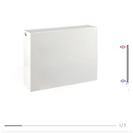
1
/
7