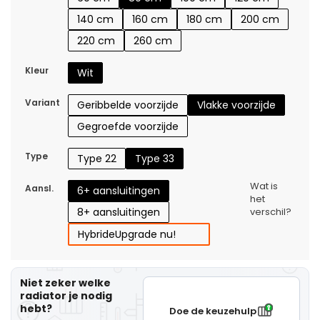
140 cm
160 cm
180 cm
200 cm
220 cm
260 cm
Kleur
Wit
Variant
Geribbelde voorzijde
Vlakke voorzijde
Gegroefde voorzijde
Type
Type 22
Type 33
Wat is
Aansl.
6+ aansluitingen
het
8+ aansluitingen
verschil?
Hybride
Upgrade nu!
Niet zeker welke
radiator je nodig
hebt?
Doe de keuzehulp