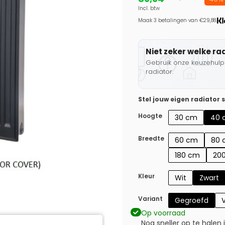
Incl. btw
Maak 3 betalingen van €29,88.
Niet zeker welke ra
Gebruik onze keuzehulp 
radiator.
Stel jouw eigen radiator
Hoogte
30 cm
40 
Breedte
60 cm
80 
180 cm
20
Kleur
Wit
Zwart
Variant
Gegroefd
V
Op voorraad
Nog sneller op te halen 