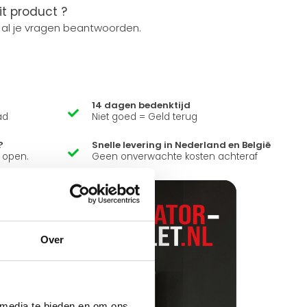
it product ?
 al je vragen beantwoorden.
14 dagen bedenktijd
ad
Niet goed = Geld terug
?
Snelle levering in Nederland en België
k open.
Geen onverwachte kosten achteraf
Over
 media te bieden en om ons