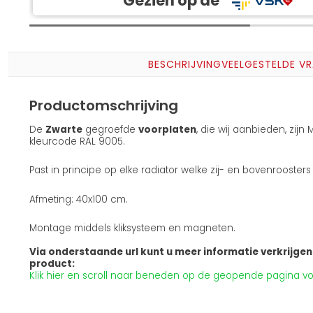
Gezien op de
BESCHRIJVING
VEELGESTELDE V
Productomschrijving
De
Zwarte
gegroefde
voorplaten
, die wij aanbieden, zij
kleurcode RAL 9005.
Past in principe op elke radiator welke zij- en bovenrooster
Afmeting: 40x100 cm.
Montage middels kliksysteem en magneten.
Via onderstaande url kunt u meer informatie verkrijgen 
product:
Klik hier en scroll naar beneden op de geopende pagina voo