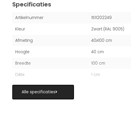
Specificaties
Artikelnummer
1511202249
Kleur
Zwart (RAL 9005)
Afmeting
40x100 cm
Hoogte
40 cm
Breedte
100 cm
Dikte
1 cm
Alle specificaties