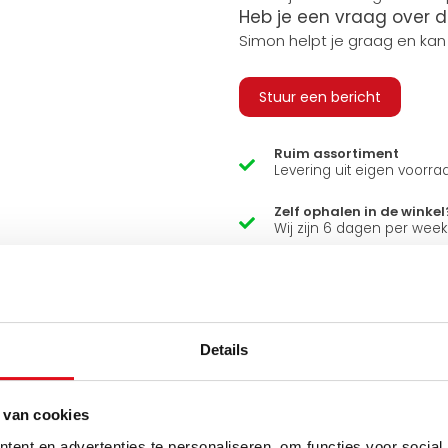
Heb je een vraag over d
Simon helpt je graag en kan
Stuur een bericht
Ruim assortiment
Levering uit eigen voorra
Zelf ophalen in de winkel
Wij zijn 6 dagen per wee
Details
 van cookies
ent en advertenties te personaliseren, om functies voor social