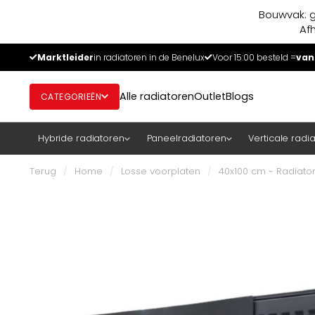
Bouwvak: g
Af
Marktleider
in radiatoren in de Benelux
Voor 15:00 besteld =
van
Alle radiatoren
Outlet
Blogs
CATEGORIEËN
Hybride radiatoren
Paneelradiatoren
Verticale radi
Terug
/
Home
/
Losse voorplaten
/
40x100 cm - Radiator