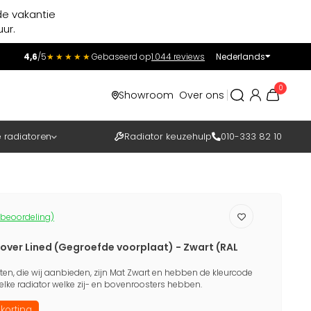
de vakantie
ur.
4,6
/5
★★★★★
Gebaseerd op
1.044 reviews
Nederlands
Incl.
Excl.
0
Showroom
Over ons
BTW
e radiatoren
Radiator keuzehulp
010-333 82 10
 beoordeling)
over Lined (Gegroefde voorplaat) - Zwart (RAL
en, die wij aanbieden, zijn Mat Zwart en hebben de kleurcode
elke radiator welke zij- en bovenroosters hebben.
korting