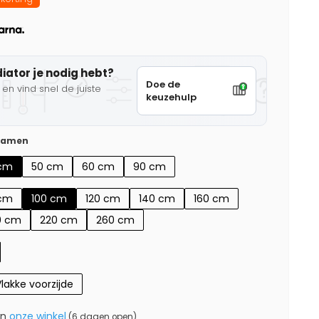
diator je nodig hebt?
Doe de
en vind snel de juiste
keuzehulp
 samen
cm
50 cm
60 cm
90 cm
cm
100 cm
120 cm
140 cm
160 cm
0 cm
220 cm
260 cm
lakke voorzijde
in
onze winkel
(6 dagen open)