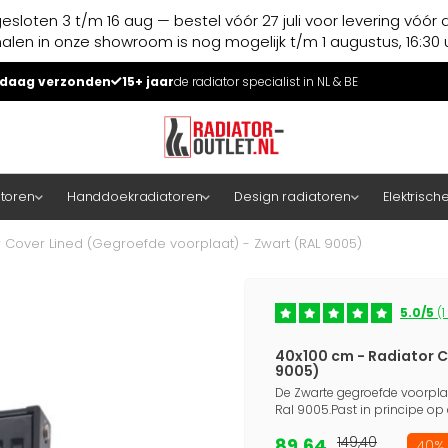
esloten 3 t/m 16 aug — bestel vóór 27 juli voor levering vóór 
halen in onze showroom is nog mogelijk t/m 1 augustus, 16:30 u
daag verzonden
15+ jaar
de radiator specialist in NL & BE
atoren
Handdoekradiatoren
Design radiatoren
Elektrisch
 Cover Lined (Gegroefde voorplaat) - Zwart (RAL 9005)
5.0/5
(1
40x100 cm - Radiator C
9005)
De Zwarte gegroefde voorplat
Ral 9005.Past in principe op 
89,64
149,40
40% 