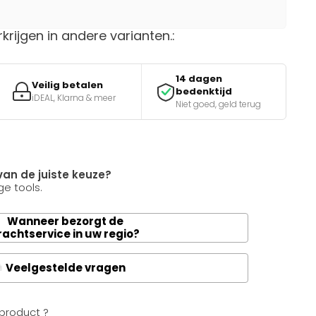
rkrijgen in andere varianten.:
14 dagen
Veilig betalen
bedenktijd
iDEAL, Klarna & meer
Niet goed, geld terug
van de juiste keuze?
e tools.
Wanneer bezorgt de
rachtservice in uw regio?
Veelgestelde vragen
A