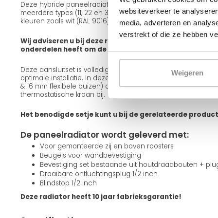
Deze hybride paneelradiator is leverbaar in verschillende ui
websiteverkeer te analyseren
meerdere types (11, 22 en 33), diverse frontafwerkingen zoals
kleuren zoals wit (RAL 9016) en zwart (RAL 9005).
media, adverteren en analys
verstrekt of die ze hebben v
Wij adviseren u bij deze radiator een aansluitset mee te
onderdelen heeft om de radiator op te hangen en aan te
Deze aansluitset is volledig passend bij deze radiator en g
Weigeren
optimale installatie. In deze set zitten alle onderdelen incl
& 16 mm flexibele buizen) om de radiator aan te sluiten. Teve
thermostatische kraan bij.
Het benodigde setje kunt u bij de gerelateerde produc
De paneelradiator wordt geleverd met:
Voor gemonteerde zij en boven roosters
Beugels voor wandbevestiging
Bevestiging set bestaande uit houtdraadbouten + pl
Draaibare ontluchtingsplug 1/2 inch
Blindstop 1/2 inch
Deze radiator heeft 10 jaar fabrieksgarantie!