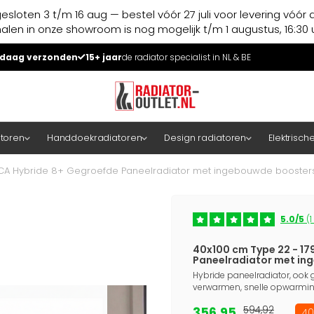
esloten 3 t/m 16 aug — bestel vóór 27 juli voor levering vóór 
halen in onze showroom is nog mogelijk t/m 1 augustus, 16:30 u
daag verzonden
15+ jaar
de radiator specialist in NL & BE
atoren
Handdoekradiatoren
Design radiatoren
Elektrisch
 ECA Hybride 8+ Gegroefde Paneelradiator met ingebouwde boosters
5.0/5
(1
40x100 cm Type 22 - 17
Paneelradiator met in
Hybride paneelradiator, ook g
verwarmen, snelle opwarming
356,95
594,92
40