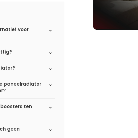
rnatief voor
ttig?
iator?
de paneelradiator
or?
eboosters ten
sch geen