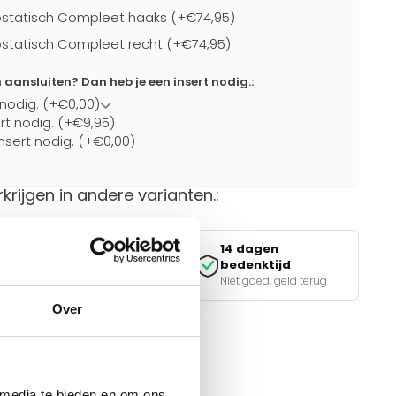
statisch Compleet haaks (+€74,95)
statisch Compleet recht (+€74,95)
ansluiten? Dan heb je een insert nodig.:
 nodig. (+€0,00)
ert nodig. (+€9,95)
nsert nodig. (+€0,00)
rkrijgen in andere varianten.:
14 dagen
Veilig betalen
bedenktijd
iDEAL, Klarna & meer
Niet goed, geld terug
Over
van de juiste keuze?
e tools.
 media te bieden en om ons