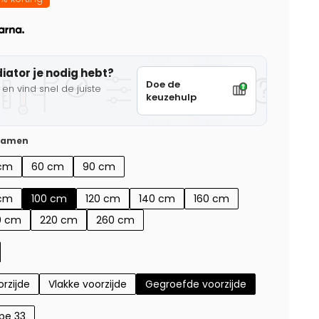
diator je nodig hebt?
Doe de
en vind snel de juiste
keuzehulp
 samen
cm
60 cm
90 cm
cm
100 cm
120 cm
140 cm
160 cm
0 cm
220 cm
260 cm
rzijde
Vlakke voorzijde
Gegroefde voorzijde
pe 33