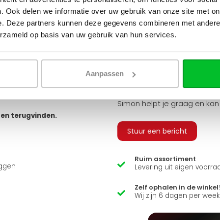
tvoeringen. Je hebt keuze uit
. Ook delen we informatie over uw gebruik van onze site met on
 geribbeld, vlak of gegroefd, en
e. Deze partners kunnen deze gegevens combineren met andere i
v
erzameld op basis van uw gebruik van hun services.
 bestellen, zodat u alle
 sluiten.
Q
arandeert u zo een snelle en
Aanpassen
usief adapters (15 mm cv buizen
ns zit er ook een luxe
Heb je een vraag over d
Simon helpt je graag en kan
ten terugvinden.
Stuur een bericht
Ruim assortiment
uggen
Levering uit eigen voorra
Zelf ophalen in de winkel
Wij zijn 6 dagen per wee