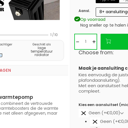
Aansl.
8+ aansluitin
Op voorraad
Nog sneller op te halen 
1
/
10
vochtiger
Geschikt als
lage
Choose from:
temperatuur
radiator
Maak je aansluiting 
RAGEN
Kies eenvoudig de juist
plafondaansluiting).
Met een aansluitset he
compleet.
en warmtepomp
5) combineert de vertrouwde
Kies een aansluitset (mi
 warmteboosters die de warmte
Geen (+€0,00)
e niet alleen afgegeven, maar
Geen (+€0,0