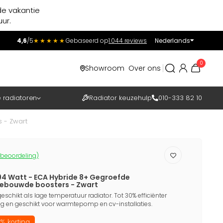
de vakantie
ur.
4,6
/5
★★★★★
Gebaseerd op
1.044 reviews
Nederlands
Incl.
Excl.
0
Showroom
Over ons
BTW
e radiatoren
Radiator keuzehulp
010-333 82 10
 - Zwart
 beoordeling)
94 Watt - ECA Hybride 8+ Gegroefde
gebouwde boosters - Zwart
eschikt als lage temperatuur radiator. Tot 30% efficiënter
 en geschikt voor warmtepomp en cv-installaties.
% korting