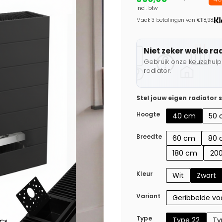
Incl. btw
Maak 3 betalingen van €118,98.
Niet zeker welke ra
Gebruik onze keuzehulp 
radiator.
Stel jouw eigen radiator
Hoogte
40 cm
50 
Breedte
60 cm
80 
180 cm
20
Kleur
Wit
Zwart
Variant
Geribbelde voo
Type
Type 22
Ty