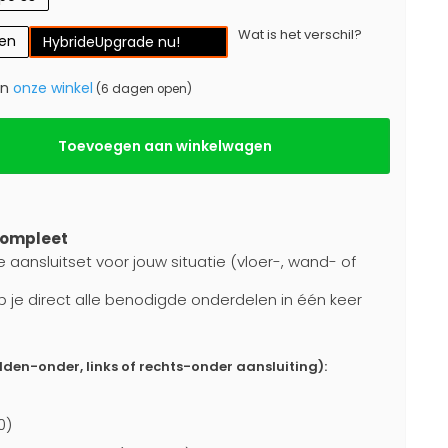
Wat is het verschil?
gen
Hybride
Upgrade nu!
in
onze winkel
(6 dagen open)
Toevoegen aan winkelwagen
compleet
e aansluitset voor jouw situatie (vloer-, wand- of
b je direct alle benodigde onderdelen in één keer
dden-onder, links of rechts-onder aansluiting):
0)