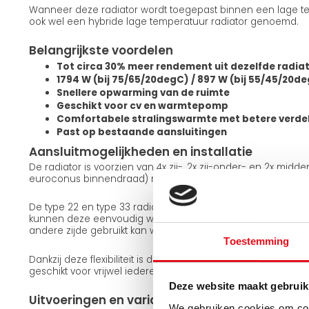
Wanneer deze radiator wordt toegepast binnen een lage te
ook wel een hybride lage temperatuur radiator genoemd.
Belangrijkste voordelen
Tot circa 30% meer rendement uit dezelfde radia
1794 W (bij 75/65/20degC) / 897 W (bij 55/45/20d
Snellere opwarming van de ruimte
Geschikt voor cv en warmtepomp
Comfortabele stralingswarmte met betere verde
Past op bestaande aansluitingen
Aansluitmogelijkheden en installatie
De radiator is voorzien van 4x zij-, 2x zij-onder- en 2x midd
euroconus binnendraad) met een standaard hartafstand a
De type 22 en type 33 radiatoren zijn omkeerbaar. Met de
kunnen deze eenvoudig worden gedraaid, waardoor dezelfd
andere zijde gebruikt kan worden. De type 11 uitvoering is n
Toestemming
Dankzij deze flexibiliteit is de radiator eenvoudig aan te sl
geschikt voor vrijwel iedere installatiesituatie.
Deze website maakt gebruik
Uitvoeringen en varianten
We gebruiken cookies om cont