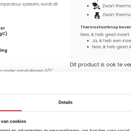
mperatuur systeem, wordt dit
Zwart thermo
Zwart thermo
Thermostaatknop boven a
tor
egC)
Nee, ik heb geen insert
Ja, ik heb een ins
Nee, ik heb geen i
ling
Dit product is ook te ve
en-onder aansluitingen (1/2"
an de onderkant van 50 mm.
Stevig verpakt
Extra bescherming
 meegeleverde J-consoles
e aansluiting ook aan de
tijdens transport
iet omkeerbaar.
Details
uiten op bestaande leidingen en
 van cookies
Hulp nodig bij het maken 
Gebruik een van onze handig
ent en advertenties te personaliseren, om functies voor social