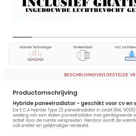
Hybride Technologie
Omkeerbaar
Incl. luchtbe
BESCHRIJVING
VEELGESTELDE V
Productomschrijving
Hybride paneelradiator - geschikt voor cv 
De E.C.A Hybride Type 22 paneelradiator in zwart (RAL 900
werking van een stalen paneelradiator met geintegreerde
actief door de ruimte verspreiden. Hierdoor wordt de warmt
ook sneller en gelijkmatiger verdeeld.