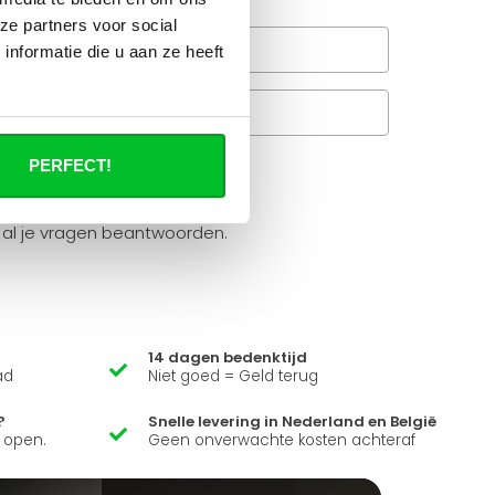
ze partners voor social
Wanneer bezorgt de
nformatie die u aan ze heeft
rachtservice in uw regio?
Veelgestelde vragen
A
PERFECT!
it product ?
 al je vragen beantwoorden.
14 dagen bedenktijd
ad
Niet goed = Geld terug
?
Snelle levering in Nederland en België
k open.
Geen onverwachte kosten achteraf