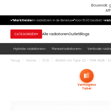
Bouwvak: g
Af
Marktleider
in radiatoren in de Benelux
Voor 15:00 besteld =
van
Alle radiatoren
Outlet
Blogs
CATEGORIEËN
Hybride radiatoren
Paneelradiatoren
Verticale radi
Terug
/
Home
/
ECA
/
40x100 cm Type 22 - 1794 Watt -
Vermogens
Tabel