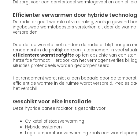
Dit zorgt voor een comfortabel warmtegevoel en een efficie
Efficienter verwarmen door hybride technolog
De radiator geeft warmte af via straling, zoals je gewend b
ingebouwde warmteboosters versterken dit door de warme lu
verspreiden.
Doordat de warmte niet rondom de radiator blijft hangen ma
rendement in de praktijk aanzienlijk toenemen. In veel situatie
efficientere warmteafgifte
op ten opzichte van een stan
hetzelfde formaat. Hierdoor kan het vermogensverlies bij la
situaties grotendeels worden gecompenseerd.
Het rendement wordt niet alleen bepaald door de temperat
efficient de warmte in de ruimte wordt verspreid. Precies d
het verschil.
Geschikt voor elke installatie
Deze hybride paneelradiator is geschikt voor:
Cv-ketel of stadsverwarming
Hybride systemen
Lage temperatuur verwarming zoals een warmtepom