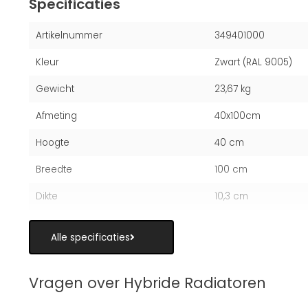
Specificaties
Artikelnummer
349401000
Kleur
Zwart (RAL 9005)
Gewicht
23,67 kg
Afmeting
40x100cm
Hoogte
40 cm
Breedte
100 cm
Dikte
10,3 cm
Alle specificaties
Vragen over Hybride Radiatoren