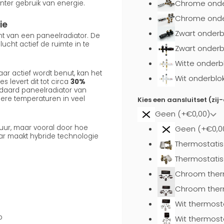
Chrome onde
nter gebruik van energie.
Chrome onder
ie
Zwart onderb
ent van een paneelradiator. De
cht actief de ruimte in te
Zwart onderb
Witte onderb
ar actief wordt benut, kan het
Wit onderblo
s levert dit tot circa
30%
daard paneelradiator van
gere temperaturen in veel
Kies een aansluitset (zij
Geen (+€0,00)
uur, maar vooral door hoe
Geen (+€0,0
aar maakt hybride technologie
Thermostatis
Thermostatis
Chroom ther
Chroom ther
Wit thermost
p
Wit thermost