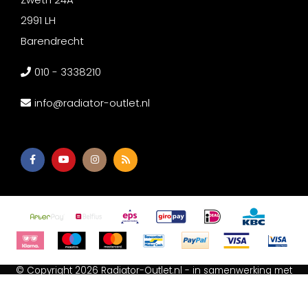
2991 LH
Barendrecht
010 - 3338210
info@radiator-outlet.nl
© Copyright 2026 Radiator-Outlet.nl - in samenwerking met
Afium B.V
-
Akupanel Outlet
-
Wc met bidet
-
Spiegeldepot
Algemene voorwaarden
-
Cookie Statement
-
Privacy Policy
-
Sitemap