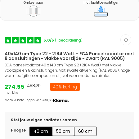
Omkeerbaar
Incl. luchtbevochtiger
5.0/5
(1 beoordeling)
40x140 cm Type 22 - 2184 Watt - ECA Paneelradiator met
8 aansluitingen - vlakke voorzijde - Zwart (RAL 9005)
ECA paneelradiator 40 x 140 cm Type 22 (2184 Watt) met vlakke
voorzijde en 8 aansluitingen. Mat zwarte afwerking (RAL 9005), hoge
warmteafgifte, compact en stijlvol voor moderne ruimtes.
274,95
458,25
40% korting
Incl. btw
Maak 3 betalingen van €91,65.
Stel jouw eigen radiator samen
Hoogte
40 cm
50 cm
60 cm