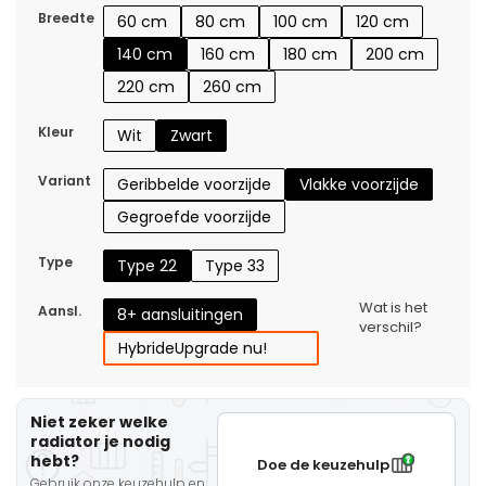
Breedte
60 cm
80 cm
100 cm
120 cm
140 cm
160 cm
180 cm
200 cm
220 cm
260 cm
Kleur
Wit
Zwart
Variant
Geribbelde voorzijde
Vlakke voorzijde
Gegroefde voorzijde
Type
Type 22
Type 33
Wat is het
Aansl.
8+ aansluitingen
verschil?
Hybride
Upgrade nu!
Niet zeker welke
radiator je nodig
hebt?
Doe de keuzehulp
Gebruik onze keuzehulp en