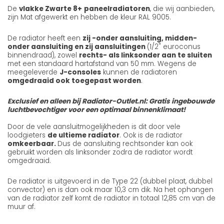
De
vlakke Zwarte 8+
paneelradiatoren
, die wij aanbieden,
zijn Mat afgewerkt en hebben de kleur RAL 9005.
De radiator heeft een
zij -onder aansluiting, midden-
onder aansluiting en zij aansluitingen
(1/2" euroconus
binnendraad), zowel
rechts- als linksonder aan te sluiten
met een standaard hartafstand van 50 mm. Wegens de
meegeleverde
J-consoles
kunnen de radiatoren
omgedraaid ook toegepast worden
.
Exclusief en alleen bij Radiator-Outlet.nl: Gratis ingebouwde
luchtbevochtiger voor een optimaal binnenklimaat!
Door de vele aansluitmogelijkheden is dit door vele
loodgieters
de ultieme radiator
. Ook is de radiator
omkeerbaar.
Dus de aansluiting rechtsonder kan ook
gebruikt worden als linksonder zodra de radiator wordt
omgedraaid.
De radiator is uitgevoerd in de Type 22 (dubbel plaat, dubbel
convector) en is dan ook maar 10,3 cm dik. Na het ophangen
van de radiator zelf komt de radiator in totaal 12,85 cm van de
muur af.