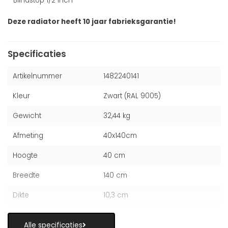
- Blindstop 1/2 inch
Deze radiator heeft 10 jaar fabrieksgarantie!
Specificaties
Artikelnummer
1482240141
Kleur
Zwart (RAL 9005)
Gewicht
32,44 kg
Afmeting
40x140cm
Hoogte
40 cm
Breedte
140 cm
Dikte
10,3 cm
Alle specificaties