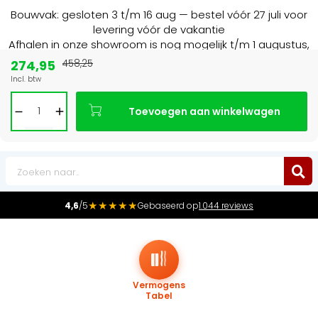
Bouwvak: gesloten 3 t/m 16 aug — bestel vóór 27 juli voor
levering vóór de vakantie
Afhalen in onze showroom is nog mogelijk t/m 1 augustus,
16:30 uur.
274,95
458,25
Incl. btw
Marktleider
in radiatoren in de Benelux
Toevoegen aan winkelwagen
0
★★★★★
4,6
/5
Gebaseerd op
1.044 reviews
Vermogens
Tabel