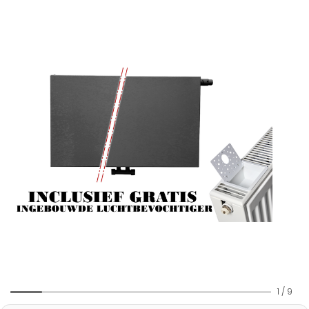
1
/
9