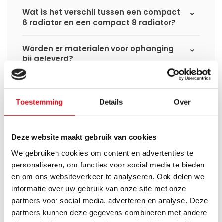
Wat is het verschil tussen een compact
6 radiator en een compact 8 radiator?
Worden er materialen voor ophanging
bij geleverd?
Wat heb ik nog meer nodig om de
installatie van mijn radiator compleet te
Toestemming
Details
Over
maken?
Haakse of rechte aansluitset, welke heb
Deze website maakt gebruik van cookies
ik nodig?
We gebruiken cookies om content en advertenties te
personaliseren, om functies voor social media te bieden
Kan ik mijn Smart thermostaatknop
en om ons websiteverkeer te analyseren. Ook delen we
aansluiten op de paneelradiatoren van
Radiator-Outlet?
informatie over uw gebruik van onze site met onze
partners voor social media, adverteren en analyse. Deze
partners kunnen deze gegevens combineren met andere
Hoe bereken in de benodigde capaciteit