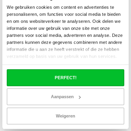
We gebruiken cookies om content en advertenties te
Wat is technisch gezien een hybride
personaliseren, om functies voor social media te bieden
paneelradiator?
en om ons websiteverkeer te analyseren. Ook delen we
informatie over uw gebruik van onze site met onze
Hoe verschilt de warmteafgifte van een
partners voor social media, adverteren en analyse. Deze
hybride paneelradiator ten opzichte van
partners kunnen deze gegevens combineren met andere
een standaard paneelradiator?
informatie die u aan ze heeft verstrekt of die ze hebben
verzameld op basis van uw gebruik van hun services.
Wat is het voordeel van geïntegreerde
warmteboosters ten opzichte van losse
radiatorventilatoren?
PERFECT!
Waarom is een hybride paneelradiator
technisch geen convector?
Aanpassen
Hoe presteert een hybride
paneelradiator bij lage
Weigeren
aanvoertemperaturen (35–45 °C)?