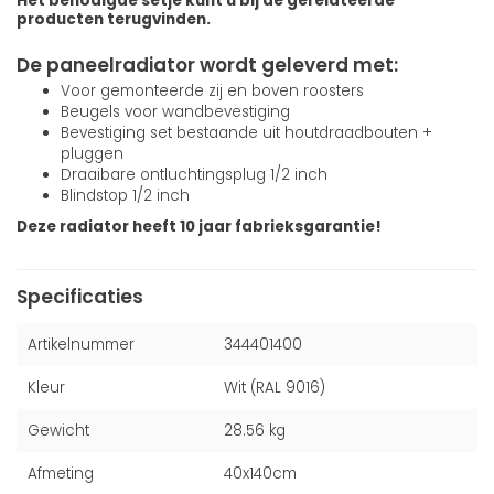
Het benodigde setje kunt u bij de gerelateerde
producten terugvinden.
De paneelradiator wordt geleverd met:
Voor gemonteerde zij en boven roosters
Beugels voor wandbevestiging
Bevestiging set bestaande uit houtdraadbouten +
pluggen
Draaibare ontluchtingsplug 1/2 inch
Blindstop 1/2 inch
Deze radiator heeft 10 jaar fabrieksgarantie!
Specificaties
Artikelnummer
344401400
Kleur
Wit (RAL 9016)
Gewicht
28.56 kg
Afmeting
40x140cm