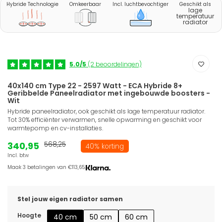
Hybride Technologie
Omkeerbaar
Incl. luchtbevochtiger
Geschikt als
lage
temperatuur
radiator
5.0/5
(2 beoordelingen)
40x140 cm Type 22 - 2597 Watt - ECA Hybride 8+
Geribbelde Paneelradiator met ingebouwde boosters -
Wit
Hybride paneelradiator, ook geschikt als lage temperatuur radiator.
Tot 30% efficiënter verwarmen, snelle opwarming en geschikt voor
warmtepomp en cv-installaties.
340,95
568,25
40% korting
Incl. btw
Maak 3 betalingen van €113,65.
Stel jouw eigen radiator samen
Hoogte
40 cm
50 cm
60 cm