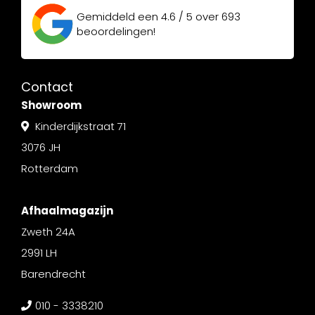
Gemiddeld een
4.6 / 5
over
693
beoordelingen!
Contact
Showroom
Kinderdijkstraat 71
3076 JH
Rotterdam
Afhaalmagazijn
Zweth 24A
2991 LH
Barendrecht
010 - 3338210