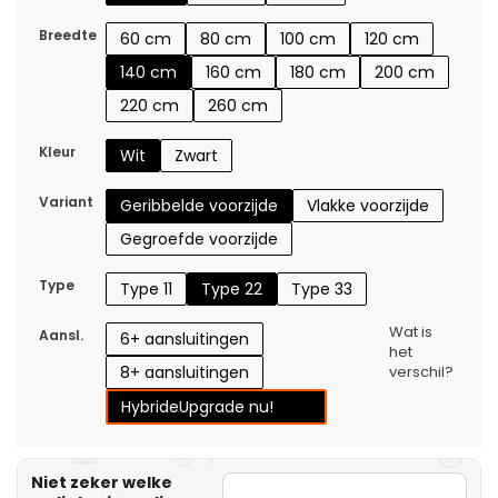
Breedte
60 cm
80 cm
100 cm
120 cm
140 cm
160 cm
180 cm
200 cm
220 cm
260 cm
Kleur
Wit
Zwart
Variant
Geribbelde voorzijde
Vlakke voorzijde
Gegroefde voorzijde
Type
Type 11
Type 22
Type 33
Wat is
Aansl.
6+ aansluitingen
het
8+ aansluitingen
verschil?
Hybride
Upgrade nu!
Niet zeker welke