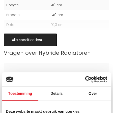
Hoogte
40 cm
Breedte
140 cm
Dikte
10,3 cm
Alle specificaties
Vragen over Hybride Radiatoren
Is een hybride paneelradiator geschikt
als alternatief voor vloerverwarming?
Toestemming
Details
Over
Wanneer zijn de warmteboosters het
meest nuttig?
Deze website maakt gebruik van cookies