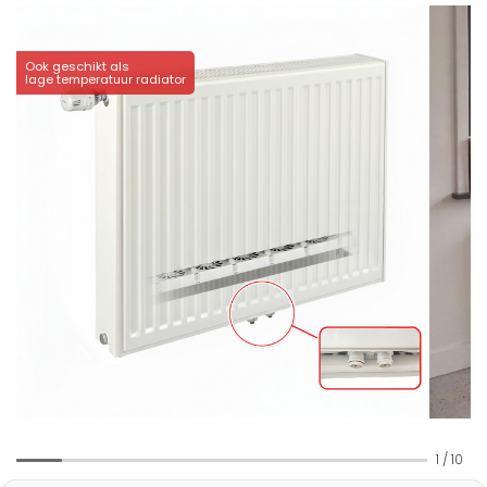
Ook geschikt als
lage temperatuur radiator
1
/
10