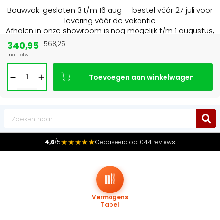
Bouwvak: gesloten 3 t/m 16 aug — bestel vóór 27 juli voor
levering vóór de vakantie
Afhalen in onze showroom is nog mogelijk t/m 1 augustus,
16:30 uur.
340,95
568,25
Incl. btw
Marktleider
in radiatoren in de Benelux
Toevoegen aan winkelwagen
0
★★★★★
4,6
/5
Gebaseerd op
1.044 reviews
Vermogens
Tabel