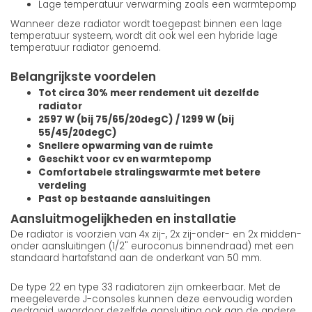
Lage temperatuur verwarming zoals een warmtepomp
Wanneer deze radiator wordt toegepast binnen een lage
temperatuur systeem, wordt dit ook wel een hybride lage
temperatuur radiator genoemd.
Belangrijkste voordelen
Tot circa 30% meer rendement uit dezelfde
radiator
2597 W (bij 75/65/20degC) / 1299 W (bij
55/45/20degC)
Snellere opwarming van de ruimte
Geschikt voor cv en warmtepomp
Comfortabele stralingswarmte met betere
verdeling
Past op bestaande aansluitingen
Aansluitmogelijkheden en installatie
De radiator is voorzien van 4x zij-, 2x zij-onder- en 2x midden-
onder aansluitingen (1/2" euroconus binnendraad) met een
standaard hartafstand aan de onderkant van 50 mm.
De type 22 en type 33 radiatoren zijn omkeerbaar. Met de
meegeleverde J-consoles kunnen deze eenvoudig worden
gedraaid, waardoor dezelfde aansluiting ook aan de andere