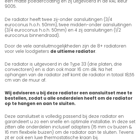
een matte poedercoating en zij uitgevoerd in de RAL kleur
9005.
De radiator heeft twee zij-onder aansluitingen (3/4
euroconus h.o.h. 50mm), twee midden-onder aansluitingen
(3/4 euroconus h.o.h. 50mm) en 4 zij aansluitingen (1/2
euroconus binnendraad).
Door de vele aansluitmogelijkheden zijn de 8+ radiatoren
voor vele loodgieters
de ultieme radiator
.
De radiator is uitgevoerd in de Type 33 (drie platen, drie
convectoren) en is dan ook maar 16 cm dik. Na het
ophangen van de radiator zelf komt de radiator in totaal 18,55
cm van de muur af.
Wij adviseren u bij deze radiator een aansluitset mee te
bestellen, zodat u alle onderdelen heeft om de radiator
op te hangen en aan te sluiten.
Deze aansluitset is volledig passend bij deze radiator en
garandeert u zo een snelle en optimale installatie. In deze set
zitten alle onderdelen inclusief adapters (15 mm cv buizen &
16 mm flexibele buizen) om de radiator aan te sluiten. Tevens
zit er ook een luxe thermostatische kraan bij.