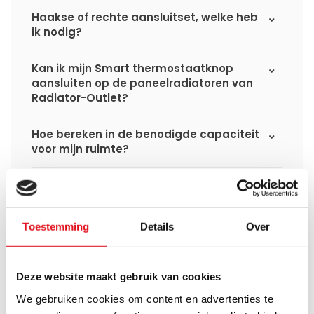
Haakse of rechte aansluitset, welke heb
ik nodig?
Kan ik mijn Smart thermostaatknop
aansluiten op de paneelradiatoren van
Radiator-Outlet?
Hoe bereken in de benodigde capaciteit
voor mijn ruimte?
Wat is de levertijd van een
paneelradiator en wanneer ontvang ik
deze als ik een bestelling plaats?
Toestemming
Details
Over
Ik heb een (hybride) warmtepomp
installatie, kan ik alle radiatoren
Deze website maakt gebruik van cookies
gebruiken uit de website?
We gebruiken cookies om content en advertenties te