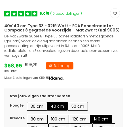
5.0/5
(10 beoordelingen)
40x140 cm Type 33 - 3219 Watt - ECA Paneelradiator
Compact 8 gegroefde voorzijde - Mat Zwart (Ral 9005)
De Mat Zwarte Super 8+ type 33 paneelradiatoren met gegroefde
(gelijnde) voorzijde die wij aanbieden hebben een matte
poedercoating en zijn uitgevoerd in RAL kleur 9005. Met 3
radiatorplaten en 3 convectoren geven deze radiatoren extreem veel
vermogen af!
358,95
598,25
40% korting
Incl. btw
Maak 3 betalingen van €119,65.
Stel jouw eigen radiator samen
Hoogte
30 cm
40 cm
50 cm
Breedte
80 cm
100 cm
120 cm
140 cm