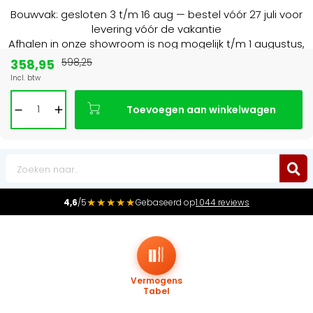
Bouwvak: gesloten 3 t/m 16 aug — bestel vóór 27 juli voor
levering vóór de vakantie
Afhalen in onze showroom is nog mogelijk t/m 1 augustus,
16:30 uur.
358,95
598,25
Incl. btw
Marktleider
in radiatoren in de Benelux
Toevoegen aan winkelwagen
0
★★★★★
4,6
/5
Gebaseerd op
1.044 reviews
Vermogens
Tabel