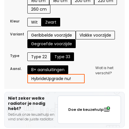
160 cm
180 cm
200 cm
220 cm
260 cm
Kleur
Wit
Zwart
Variant
Geribbelde voorzijde
Vlakke voorzijde
Gegroefde voorzijde
Type
Type 22
Type 33
Wat is het
Aansl.
8+ aansluitingen
verschil?
Hybride
Upgrade nu!
Niet zeker welke
radiator je nodig
hebt?
Doe de keuzehulp
Gebruik onze keuzehulp en
vind snel de juiste radiator.