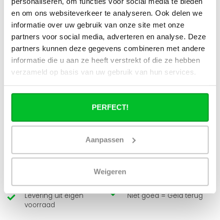
personaliseren, om functies voor social media te bieden
Kan ik alle radiatoren op de website
toepassen in combinatie met
en om ons websiteverkeer te analyseren. Ook delen we
stadsverwarming?
informatie over uw gebruik van onze site met onze
partners voor social media, adverteren en analyse. Deze
Werkt een paneelradiator ook bij 40
partners kunnen deze gegevens combineren met andere
graden aanvoertemperatuur?
informatie die u aan ze heeft verstrekt of die ze hebben
verzameld op basis van uw gebruik van hun services.
PERFECT!
Heb je een vraag over dit product ?
Simon helpt je graag en kan al je vragen beantwoorden.
Aanpassen
Stuur een bericht
Weigeren
Ruim assortiment
14 dagen bedenktijd
Levering uit eigen
Niet goed = Geld terug
voorraad