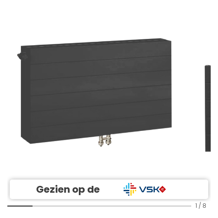
Gezien op de
1
/
8