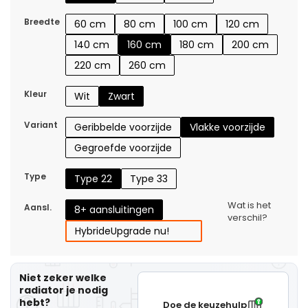
Breedte
60 cm
80 cm
100 cm
120 cm
140 cm
160 cm
180 cm
200 cm
220 cm
260 cm
Kleur
Wit
Zwart
Variant
Geribbelde voorzijde
Vlakke voorzijde
Gegroefde voorzijde
Type
Type 22
Type 33
Wat is het
Aansl.
8+ aansluitingen
verschil?
Hybride
Upgrade nu!
Niet zeker welke
radiator je nodig
hebt?
Doe de keuzehulp