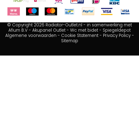
© Copyright 2026 Radiator-Outlet.nl - in samenwerking met
Afium B.V
-
Akupanel Outlet
-
Wc met bidet
-
Spiegeldepot
Algemene voorwaarden
-
Cookie Statement
-
Privacy Policy
-
Sitemap