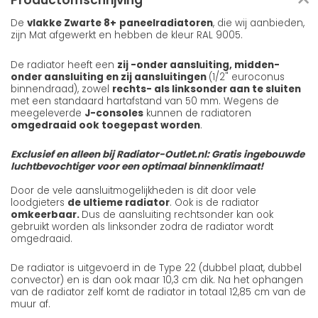
Productomschrijving
De
vlakke Zwarte 8+
paneelradiatoren
, die wij aanbieden,
zijn Mat afgewerkt en hebben de kleur RAL 9005.
De radiator heeft een
zij -onder aansluiting, midden-
onder aansluiting en zij aansluitingen
(1/2" euroconus
binnendraad), zowel
rechts- als linksonder aan te sluiten
met een standaard hartafstand van 50 mm. Wegens de
meegeleverde
J-consoles
kunnen de radiatoren
omgedraaid ook toegepast worden
.
Exclusief en alleen bij Radiator-Outlet.nl: Gratis ingebouwde
luchtbevochtiger voor een optimaal binnenklimaat!
Door de vele aansluitmogelijkheden is dit door vele
loodgieters
de ultieme radiator
. Ook is de radiator
omkeerbaar.
Dus de aansluiting rechtsonder kan ook
gebruikt worden als linksonder zodra de radiator wordt
omgedraaid.
De radiator is uitgevoerd in de Type 22 (dubbel plaat, dubbel
convector) en is dan ook maar 10,3 cm dik. Na het ophangen
van de radiator zelf komt de radiator in totaal 12,85 cm van de
muur af.