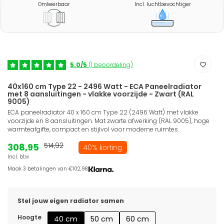
Omkeerbaar
Incl. luchtbevochtiger
5.0/5
(1 beoordeling)
40x160 cm Type 22 - 2496 Watt - ECA Paneelradiator
met 8 aansluitingen - vlakke voorzijde - Zwart (RAL
9005)
ECA paneelradiator 40 x 160 cm Type 22 (2496 Watt) met vlakke
voorzijde en 8 aansluitingen. Mat zwarte afwerking (RAL 9005), hoge
warmteafgifte, compact en stijlvol voor moderne ruimtes.
308,95
514,92
40% korting
Incl. btw
Maak 3 betalingen van €102,98.
Stel jouw eigen radiator samen
Hoogte
40 cm
50 cm
60 cm