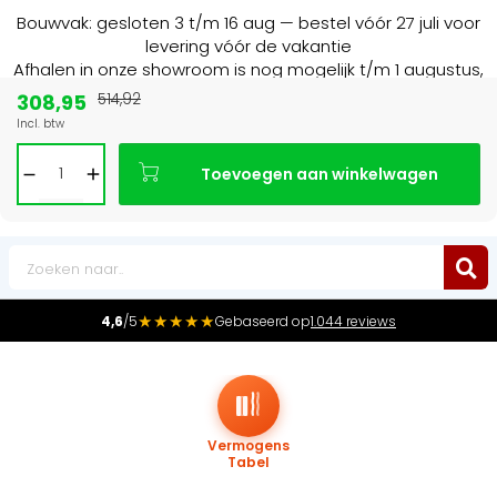
Bouwvak: gesloten 3 t/m 16 aug — bestel vóór 27 juli voor
levering vóór de vakantie
Afhalen in onze showroom is nog mogelijk t/m 1 augustus,
16:30 uur.
308,95
514,92
Incl. btw
Marktleider
in radiatoren in de Benelux
Toevoegen aan winkelwagen
0
★★★★★
4,6
/5
Gebaseerd op
1.044 reviews
Vermogens
Tabel