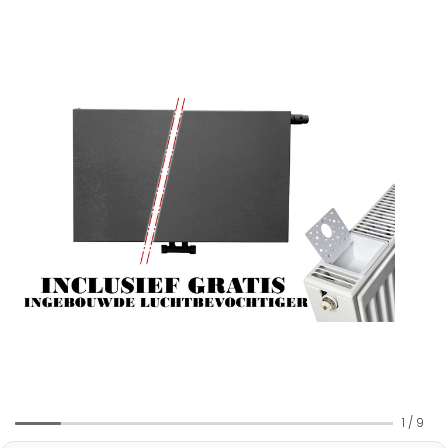
1
/
9