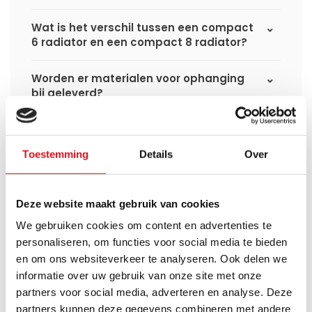
Wat is het verschil tussen een compact
6 radiator en een compact 8 radiator?
Worden er materialen voor ophanging
bij geleverd?
Wat heb ik nog meer nodig om de
installatie van mijn radiator compleet te
Toestemming
Details
Over
maken?
Haakse of rechte aansluitset, welke heb
Deze website maakt gebruik van cookies
ik nodig?
We gebruiken cookies om content en advertenties te
personaliseren, om functies voor social media te bieden
Kan ik mijn Smart thermostaatknop
en om ons websiteverkeer te analyseren. Ook delen we
aansluiten op de paneelradiatoren van
Radiator-Outlet?
informatie over uw gebruik van onze site met onze
partners voor social media, adverteren en analyse. Deze
partners kunnen deze gegevens combineren met andere
Hoe bereken in de benodigde capaciteit