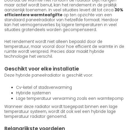
Doordat de warmte niet rondom de radiator blijft hangen
maar actief wordt benut, kan het rendement in de praktijk
aanzienlijk toenemen. In veel situaties levert dit tot circa
30%
efficientere warmteafgifte
op ten opzichte van een
standaard paneelradiator van hetzelfde formaat. Hierdoor
kan het vermogensverlies bij lagere temperaturen in veel
situaties grotendeels worden gecompenseerd.
Het rendement wordt niet alleen bepaald door de
temperatuur, maar vooral door hoe efficient de warmte in de
ruimte wordt verspreid. Precies daar maakt hybride
technologie het verschil.
Geschikt voor elke installatie
Deze hybride paneelradiator is geschikt voor:
Cv-ketel of stadsverwarming
Hybride systemen
Lage temperatuur verwarming zoals een warmtepomp
Wanneer deze radiator wordt toegepast binnen een lage
temperatuur systeem, wordt dit ook wel een hybride lage
temperatuur radiator genoemd.
Belangrijkste voordelen