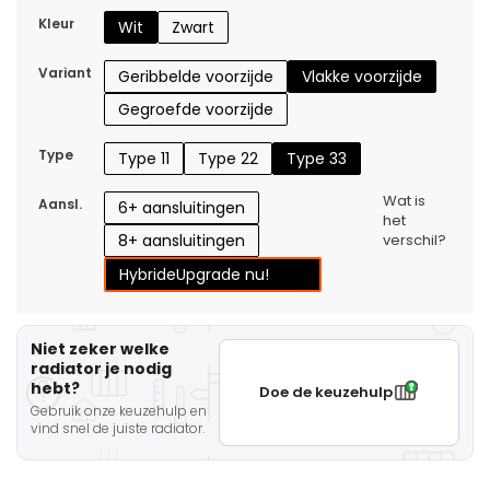
Kleur
Wit
Zwart
Variant
Geribbelde voorzijde
Vlakke voorzijde
Gegroefde voorzijde
Type
Type 11
Type 22
Type 33
Wat is
Aansl.
6+ aansluitingen
het
8+ aansluitingen
verschil?
Hybride
Upgrade nu!
Niet zeker welke
radiator je nodig
hebt?
Doe de keuzehulp
Gebruik onze keuzehulp en
vind snel de juiste radiator.