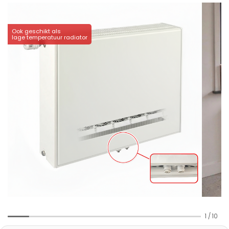
Ook geschikt als
lage temperatuur radiator
1
/
10