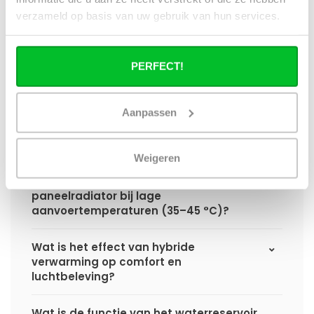
hybride paneelradiator ten opzichte van
verzameld op basis van uw gebruik van hun services.
een standaard paneelradiator?
Wat is het voordeel van geïntegreerde
PERFECT!
warmteboosters ten opzichte van losse
radiatorventilatoren?
Aanpassen
Waarom is een hybride paneelradiator
technisch geen convector?
Weigeren
Hoe presteert een hybride
paneelradiator bij lage
aanvoertemperaturen (35–45 °C)?
Wat is het effect van hybride
verwarming op comfort en
luchtbeleving?
Wat is de functie van het waterreservoir