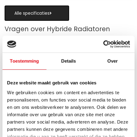
Alle specificaties
Vragen over Hybride Radiatoren
Toestemming
Details
Over
Is een hybride paneelradiator geschikt
als alternatief voor vloerverwarming?
Deze website maakt gebruik van cookies
Wanneer zijn de warmteboosters het
We gebruiken cookies om content en advertenties te
meest nuttig?
personaliseren, om functies voor social media te bieden
en om ons websiteverkeer te analyseren. Ook delen we
Wat is technisch gezien een hybride
informatie over uw gebruik van onze site met onze
paneelradiator?
partners voor social media, adverteren en analyse. Deze
partners kunnen deze gegevens combineren met andere
Hoe verschilt de warmteafgifte van een
informatie die u aan ze heeft verstrekt of die ze hebben