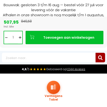
Bouwvak: gesloten 3 t/m 16 aug — bestel vóór 27 juli voor
levering vóór de vakantie
Afhalen in onze showroom is nog mogelijk t/m 1 augustus,
16:30 uur.
507,95
846,58
Incl. btw
Marktleider
in radiatoren in de Benelux
Toevoegen aan winkelwagen
0
★★★★★
4,6
/5
Gebaseerd op
1.044 reviews
Vermogens
Tabel