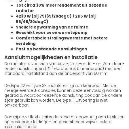
Tot circa 30% meer rendement uit dezelfde
radiator
4230 W (bij 75/65/20degC) / 2115 W (bij
55/45/20degC)
Snellere opwarming van de ruimte
Geschikt voor cv en warmtepomp
Comfortabele stralingswarmte met betere
verdeling
Past op bestaande aansluitingen
Aansluitmogelijkheden en installatie
De radiator is voorzien van 4x zij-, 2x zij-onder- en 2x midden-
onder aansluitingen (1/2" euroconus binnendraad) met een
standaard hartafstand aan de onderkant van 50 mm.
De type 22 en type 33 radiatoren zijn omkeerbaar. Met de
meegeleverde J-consoles kunnen deze eenvoudig worden
gedraaid, waardoor dezelfde aansluiting ook aan de andere
zijde gebruikt kan worden. De type 11 uitvoering is niet
omkeerbaar.
Dankzij deze flexibiliteit is de radiator eenvoudig aan te sluiten
op bestaande leidingen en geschikt voor vrijwel iedere
installatiesituatie.