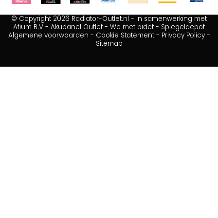
© Copyright 2026 Radiator-Outlet.nl - in samenwerking met
Afium B.V
-
Akupanel Outlet
-
Wc met bidet
-
Spiegeldepot
Algemene voorwaarden
-
Cookie Statement
-
Privacy Policy
-
Sitemap