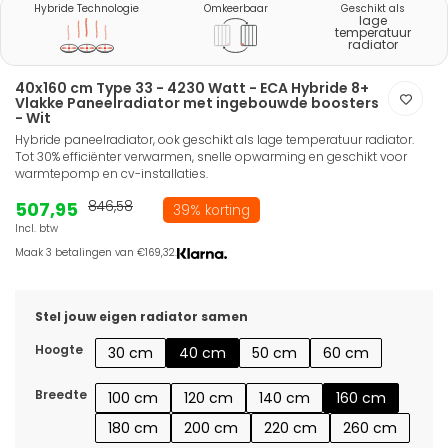
Hybride Technologie
Omkeerbaar
Geschikt als
lage
temperatuur
radiator
40x160 cm Type 33 - 4230 Watt - ECA Hybride 8+
Vlakke Paneelradiator met ingebouwde boosters
- Wit
Hybride paneelradiator, ook geschikt als lage temperatuur radiator.
Tot 30% efficiënter verwarmen, snelle opwarming en geschikt voor
warmtepomp en cv-installaties.
507,95
846,58
39% korting
Incl. btw
Maak 3 betalingen van €169,32.
Stel jouw eigen radiator samen
Hoogte
30 cm
40 cm
50 cm
60 cm
Breedte
100 cm
120 cm
140 cm
160 cm
180 cm
200 cm
220 cm
260 cm