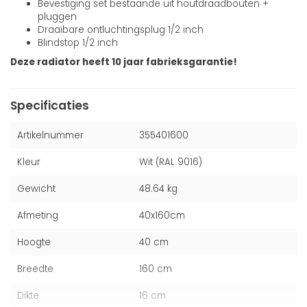
Bevestiging set bestaande uit houtdraadbouten +
pluggen
Draaibare ontluchtingsplug 1/2 inch
Blindstop 1/2 inch
Deze radiator heeft 10 jaar fabrieksgarantie!
Specificaties
Artikelnummer
355401600
Kleur
Wit (RAL 9016)
Gewicht
48.64 kg
Afmeting
40x160cm
Hoogte
40 cm
Breedte
160 cm
Dikte
16 cm