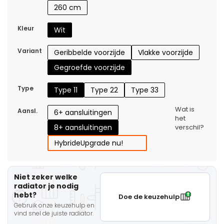
260 cm
Kleur
Wit
Variant
Geribbelde voorzijde
Vlakke voorzijde
Gegroefde voorzijde
Type
Type 11
Type 22
Type 33
Wat is
Aansl.
6+ aansluitingen
het
8+ aansluitingen
verschil?
Hybride
Upgrade nu!
Niet zeker welke
radiator je nodig
hebt?
Doe de keuzehulp
Gebruik onze keuzehulp en
vind snel de juiste radiator.