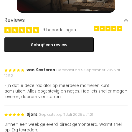
Reviews
9 beoordelingen
Schrijf een review
van Kesteren
Geplaatst op 9 September 2025 at
12:52
Fijn dat je deze radiator op meerdere manieren kunt
aansluiten. Alles oogt stevig en netjes. Had iets sneller mogen
leveren, daarom vier sterren.
Sjors
Geplaatst op 11 Juli 2025 at 11:21
Binnen een week geleverd, direct gemonteerd. Warmt snel
op. Erg tevreden.