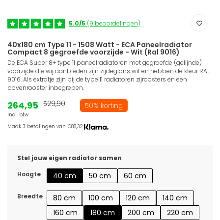
5.0/5
(9 beoordelingen)
40x180 cm Type 11 - 1508 Watt - ECA Paneelradiator
Compact 8 gegroefde voorzijde - Wit (Ral 9016)
De ECA Super 8+ type 11 paneelradiatoren met gegroefde (gelijnde)
voorzijde die wij aanbieden zijn zijdeglans wit en hebben de kleur RAL
9016. Als extratje zijn bij de type 11 radiatoren zijroosters en een
bovenrooster inbegrepen.
264,95
529,90
50% korting
Incl. btw
Maak 3 betalingen van €88,32.
Stel jouw eigen radiator samen
Hoogte
40 cm
50 cm
60 cm
Breedte
80 cm
100 cm
120 cm
140 cm
160 cm
180 cm
200 cm
220 cm