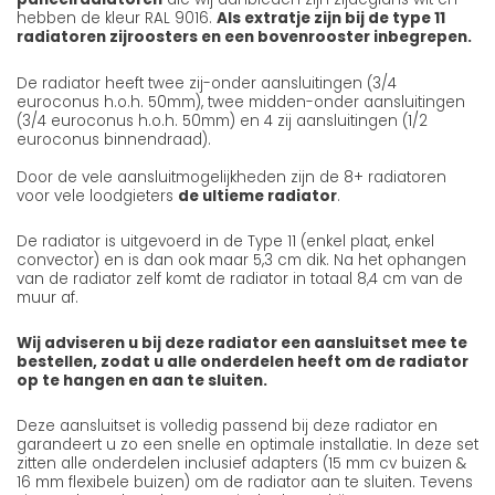
hebben de kleur RAL 9016.
Als extratje zijn bij de type 11
radiatoren zijroosters en een bovenrooster inbegrepen.
De radiator heeft twee zij-onder aansluitingen (3/4
euroconus h.o.h. 50mm), twee midden-onder aansluitingen
(3/4 euroconus h.o.h. 50mm) en 4 zij aansluitingen (1/2
euroconus binnendraad).
Door de vele aansluitmogelijkheden zijn de 8+ radiatoren
voor vele loodgieters
de ultieme radiator
.
De radiator is uitgevoerd in de Type 11 (enkel plaat, enkel
convector) en is dan ook maar 5,3 cm dik. Na het ophangen
van de radiator zelf komt de radiator in totaal 8,4 cm van de
muur af.
Wij adviseren u bij deze radiator een aansluitset mee te
bestellen, zodat u alle onderdelen heeft om de radiator
op te hangen en aan te sluiten.
Deze aansluitset is volledig passend bij deze radiator en
garandeert u zo een snelle en optimale installatie. In deze set
zitten alle onderdelen inclusief adapters (15 mm cv buizen &
16 mm flexibele buizen) om de radiator aan te sluiten. Tevens