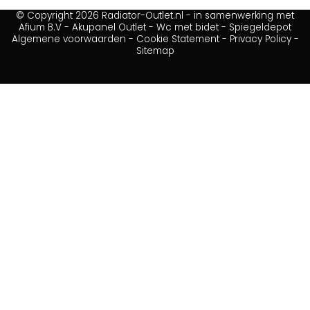
© Copyright 2026 Radiator-Outlet.nl - in samenwerking met
Afium B.V
-
Akupanel Outlet
-
Wc met bidet
-
Spiegeldepot
Algemene voorwaarden
-
Cookie Statement
-
Privacy Policy
-
Sitemap