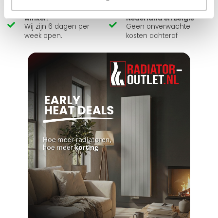
Zelf ophalen in de
Snelle levering in
winkel?
Nederland en België
Wij zijn 6 dagen per
Geen onverwachte
week open.
kosten achteraf