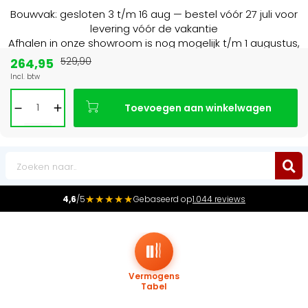
Bouwvak: gesloten 3 t/m 16 aug — bestel vóór 27 juli voor
levering vóór de vakantie
Afhalen in onze showroom is nog mogelijk t/m 1 augustus,
16:30 uur.
264,95
529,90
Incl. btw
Marktleider
in radiatoren in de Benelux
Toevoegen aan winkelwagen
0
★★★★★
4,6
/5
Gebaseerd op
1.044 reviews
Vermogens
Tabel