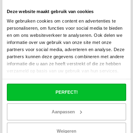
Kan ik alle radiatoren op de website
toepassen in combinatie met
Deze website maakt gebruik van cookies
stadsverwarming?
We gebruiken cookies om content en advertenties te
personaliseren, om functies voor social media te bieden
Werkt een paneelradiator ook bij 40
en om ons websiteverkeer te analyseren. Ook delen we
graden aanvoertemperatuur?
informatie over uw gebruik van onze site met onze
partners voor social media, adverteren en analyse. Deze
partners kunnen deze gegevens combineren met andere
informatie die u aan ze heeft verstrekt of die ze hebben
verzameld op basis van uw gebruik van hun services.
Heb je een vraag over dit product ?
Simon helpt je graag en kan al je vragen beantwoorden.
PERFECT!
Stuur een bericht
Aanpassen
Ruim assortiment
14 dagen bedenktijd
Levering uit eigen
Niet goed = Geld terug
voorraad
Weigeren