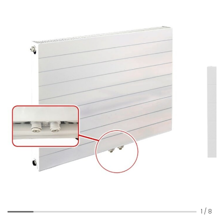
1
/
8