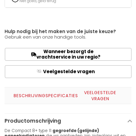
Niet goed, geld terug
Hulp nodig bij het maken van de juiste keuze?
Gebruik een van onze handige tools.
Wanneer bezorgt de
vrachtservice in uw regio?
Veelgestelde vragen
Q
A
VEELGESTELDE
BESCHRIJVING
SPECIFICATIES
VRAGEN
Productomschrijving
De Compact 8+ type 11
gegroefde (gelijnde)
paneelradiatoren
die wij aanbieden zijn zijdeglans wit en