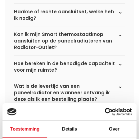
Haakse of rechte aansluitset, welke heb
ik nodig?
Kan ik mijn Smart thermostaatknop
aansluiten op de paneelradiatoren van
Radiator-Outlet?
Hoe bereken in de benodigde capaciteit
voor mijn ruimte?
Wat is de levertijd van een
paneelradiator en wanneer ontvang ik
deze als ik een bestelling plaats?
Ik heb een (hybride) warmtepomp
installatie, kan ik alle radiatoren
gebruiken uit de website?
Toestemming
Details
Over