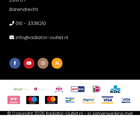
Barendrecht
010 - 3338210
info@radiator-outlet.nl
© Copyright 2026 Radiator-Outlet.nl - in samenwerking met
Afium B.V
-
Akupanel Outlet
-
Wc met bidet
-
Spiegeldepot
Algemene voorwaarden
-
Cookie Statement
-
Privacy Policy
-
Sitemap