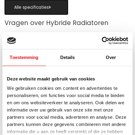
Alle specificaties
Vragen over Hybride Radiatoren
Toestemming
Details
Over
Is een hybride paneelradiator geschikt
als alternatief voor vloerverwarming?
Deze website maakt gebruik van cookies
Wanneer zijn de warmteboosters het
We gebruiken cookies om content en advertenties te
meest nuttig?
personaliseren, om functies voor social media te bieden
en om ons websiteverkeer te analyseren. Ook delen we
Wat is technisch gezien een hybride
informatie over uw gebruik van onze site met onze
paneelradiator?
partners voor social media, adverteren en analyse. Deze
partners kunnen deze gegevens combineren met andere
Hoe verschilt de warmteafgifte van een
informatie die u aan ze heeft verstrekt of die ze hebben
hybride paneelradiator ten opzichte van