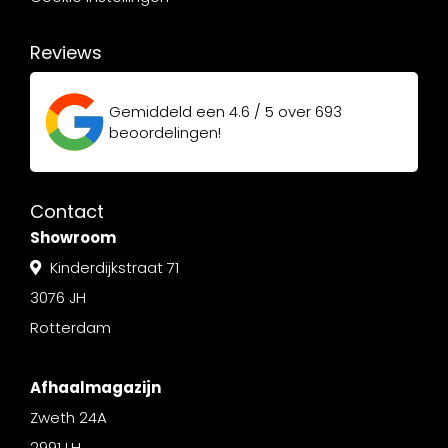
Reviews
Gemiddeld een
4.6 / 5
over
693
beoordelingen!
Contact
Showroom
Kinderdijkstraat 71
3076 JH
Rotterdam
Afhaalmagazijn
Zweth 24A
2991 LH