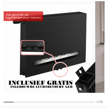
Ook geschikt als
lage temperatuur radiator
1
/
10