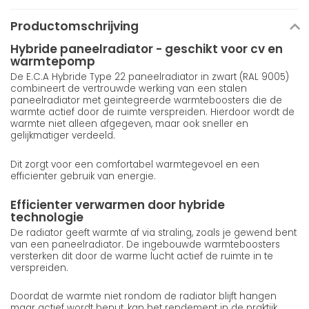
Productomschrijving
Hybride paneelradiator - geschikt voor cv en
warmtepomp
De E.C.A Hybride Type 22 paneelradiator in zwart (RAL 9005)
combineert de vertrouwde werking van een stalen
paneelradiator met geintegreerde warmteboosters die de
warmte actief door de ruimte verspreiden. Hierdoor wordt de
warmte niet alleen afgegeven, maar ook sneller en
gelijkmatiger verdeeld.
Dit zorgt voor een comfortabel warmtegevoel en een
efficienter gebruik van energie.
Efficienter verwarmen door hybride
technologie
De radiator geeft warmte af via straling, zoals je gewend bent
van een paneelradiator. De ingebouwde warmteboosters
versterken dit door de warme lucht actief de ruimte in te
verspreiden.
Doordat de warmte niet rondom de radiator blijft hangen
maar actief wordt benut, kan het rendement in de praktijk