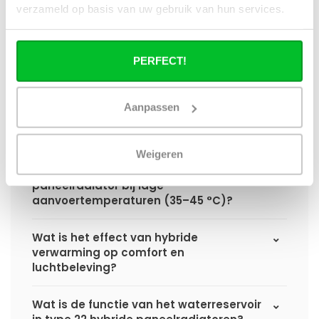
verzameld op basis van uw gebruik van hun services.
een standaard paneelradiator?
Wat is het voordeel van geïntegreerde
PERFECT!
warmteboosters ten opzichte van losse
radiatorventilatoren?
Aanpassen
Waarom is een hybride paneelradiator
technisch geen convector?
Weigeren
Hoe presteert een hybride
paneelradiator bij lage
aanvoertemperaturen (35–45 °C)?
Wat is het effect van hybride
verwarming op comfort en
luchtbeleving?
Wat is de functie van het waterreservoir