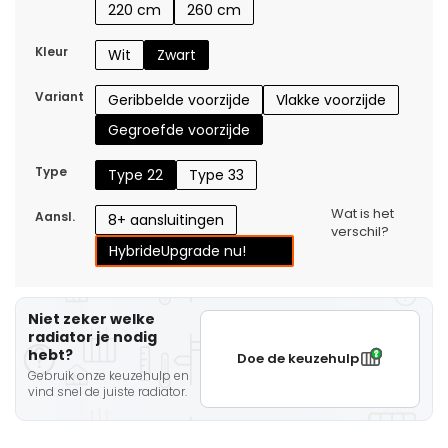
220 cm
260 cm
Kleur
Wit
Zwart
Variant
Geribbelde voorzijde
Vlakke voorzijde
Gegroefde voorzijde
Type
Type 22
Type 33
Wat is het
Aansl.
8+ aansluitingen
verschil?
Hybride
Upgrade nu!
Niet zeker welke
radiator je nodig
hebt?
Doe de keuzehulp
Gebruik onze keuzehulp en
vind snel de juiste radiator.