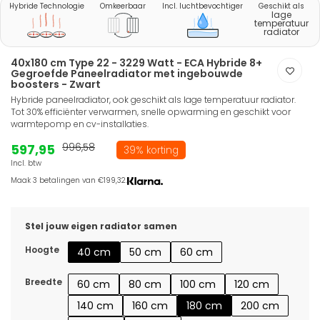
Hybride Technologie
Omkeerbaar
Incl. luchtbevochtiger
Geschikt als
lage
temperatuur
radiator
40x180 cm Type 22 - 3229 Watt - ECA Hybride 8+
Gegroefde Paneelradiator met ingebouwde
boosters - Zwart
Hybride paneelradiator, ook geschikt als lage temperatuur radiator.
Tot 30% efficiënter verwarmen, snelle opwarming en geschikt voor
warmtepomp en cv-installaties.
597,95
996,58
39% korting
Incl. btw
Maak 3 betalingen van €199,32.
Stel jouw eigen radiator samen
Hoogte
40 cm
50 cm
60 cm
Breedte
60 cm
80 cm
100 cm
120 cm
140 cm
160 cm
180 cm
200 cm