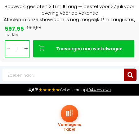
Bouwvak: gesloten 3 t/m 16 aug — bestel vóór 27 juli voor
levering vóór de vakantie
Afhalen in onze showroom is nog mogelijk t/m 1 augustus,
16:30 uur.
597,95
996,58
Incl. btw
Marktleider
in radiatoren in de Benelux
Toevoegen aan winkelwagen
0
★★★★★
4,6
/5
Gebaseerd op
1.044 reviews
Vermogens
Tabel