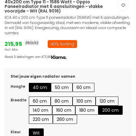
40x200 cm Type 11 - 1586 Watt - Oppio
Paneelradiator met 6 aansluitingen - vlakke
voorzijde - Wit (RAL 9016)
ECA 40 x 200 cm Type 11 paneelradiator (1586W) met 6 aansluitingen.
Gemaakt van hoogwaardig staal, met een moderne, vlakke afwerking
in wit (RAL 9016). Energiezuinig, duurzaam en ideaal voor compacte
ruimtes.
215,95
359,92
40% korting
Incl. btw
Maak 3 betalingen van €71,98.
Stel jouw eigen radiator samen
Hoogte
40 cm
50 cm
60 cm
Breedte
60 cm
80 cm
100 cm
120 cm
140 cm
160 cm
180 cm
200 cm
220 cm
260 cm
Kleur
Wit