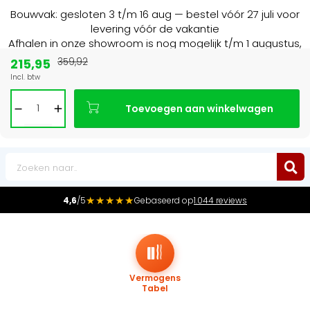
Bouwvak: gesloten 3 t/m 16 aug — bestel vóór 27 juli voor
levering vóór de vakantie
Afhalen in onze showroom is nog mogelijk t/m 1 augustus,
16:30 uur.
215,95
359,92
Incl. btw
Marktleider
in radiatoren in de Benelux
Toevoegen aan winkelwagen
0
★★★★★
4,6
/5
Gebaseerd op
1.044 reviews
Vermogens
Tabel