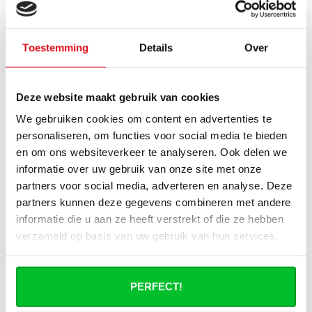
Wat heb ik nog meer nodig om de
installatie van mijn radiator compleet te
Toestemming
Details
Over
maken?
Deze website maakt gebruik van cookies
Haakse of rechte aansluitset, welke heb
ik nodig?
We gebruiken cookies om content en advertenties te
personaliseren, om functies voor social media te bieden
Kan ik mijn Smart thermostaatknop
en om ons websiteverkeer te analyseren. Ook delen we
aansluiten op de paneelradiatoren van
informatie over uw gebruik van onze site met onze
Radiator-Outlet?
partners voor social media, adverteren en analyse. Deze
partners kunnen deze gegevens combineren met andere
Hoe bereken in de benodigde capaciteit
informatie die u aan ze heeft verstrekt of die ze hebben
voor mijn ruimte?
verzameld op basis van uw gebruik van hun services.
Wat is de levertijd van een
paneelradiator en wanneer ontvang ik
PERFECT!
deze als ik een bestelling plaats?