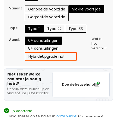
Variant
Geribbelde voorzijde
Vlakke voorzijde
Gegroefde voorzijde
Type
Type 11
Type 22
Type 33
Wat is
Aansl.
6+ aansluitingen
het
8+ aansluitingen
verschil?
Hybride
Upgrade nu!
Niet zeker welke
radiator je nodig
hebt?
Doe de keuzehulp
Gebruik onze keuzehulp en
vind snel de juiste radiator.
Op voorraad
Nog sneller op te halen in
onze winkel
(6 dagen open)