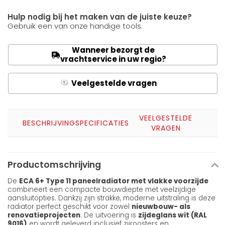
Hulp nodig bij het maken van de juiste keuze?
Gebruik een van onze handige tools.
Wanneer bezorgt de
vrachtservice in uw regio?
Veelgestelde vragen
Q
A
VEELGESTELDE
BESCHRIJVING
SPECIFICATIES
VRAGEN
Productomschrijving
De
ECA 6+ Type 11 paneelradiator met vlakke voorzijde
combineert een compacte bouwdiepte met veelzijdige
aansluitopties. Dankzij zijn strakke, moderne uitstraling is deze
radiator perfect geschikt voor zowel
nieuwbouw- als
renovatieprojecten
. De uitvoering is
zijdeglans wit (RAL
9016)
en wordt geleverd inclusief zijroosters en