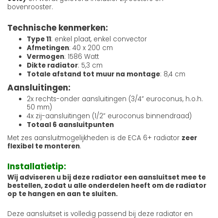
bovenrooster.
Technische kenmerken:
Type 11
: enkel plaat, enkel convector
Afmetingen
: 40 x 200 cm
Vermogen
: 1586 Watt
Dikte radiator
: 5,3 cm
Totale afstand tot muur na montage
: 8,4 cm
Aansluitingen:
2x rechts-onder aansluitingen (3/4” euroconus, h.o.h.
50 mm)
4x zij-aansluitingen (1/2” euroconus binnendraad)
Totaal 6 aansluitpunten
Met zes aansluitmogelijkheden is de ECA 6+ radiator
zeer
flexibel te monteren
.
Installatietip:
Wij adviseren u bij deze radiator een aansluitset mee te
bestellen, zodat u alle onderdelen heeft om de radiator
op te hangen en aan te sluiten.
Deze aansluitset is volledig passend bij deze radiator en