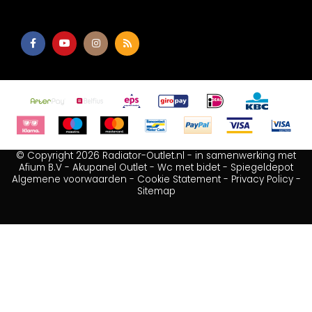
© Copyright 2026 Radiator-Outlet.nl - in samenwerking met
Afium B.V
-
Akupanel Outlet
-
Wc met bidet
-
Spiegeldepot
Algemene voorwaarden
-
Cookie Statement
-
Privacy Policy
-
Sitemap