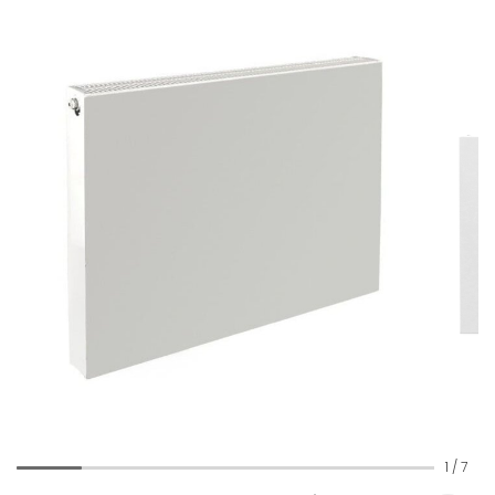
1
/
7