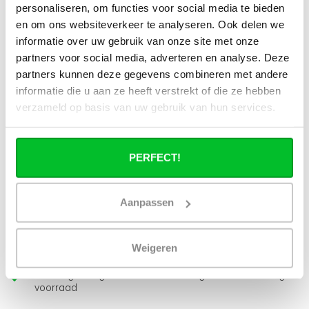
Kan ik alle radiatoren op de website
personaliseren, om functies voor social media te bieden
toepassen in combinatie met
en om ons websiteverkeer te analyseren. Ook delen we
stadsverwarming?
informatie over uw gebruik van onze site met onze
partners voor social media, adverteren en analyse. Deze
Werkt een paneelradiator ook bij 40
partners kunnen deze gegevens combineren met andere
graden aanvoertemperatuur?
informatie die u aan ze heeft verstrekt of die ze hebben
verzameld op basis van uw gebruik van hun services.
PERFECT!
Heb je een vraag over dit product ?
Simon helpt je graag en kan al je vragen beantwoorden.
Aanpassen
Stuur een bericht
Weigeren
Ruim assortiment
14 dagen bedenktijd
Levering uit eigen
Niet goed = Geld terug
voorraad