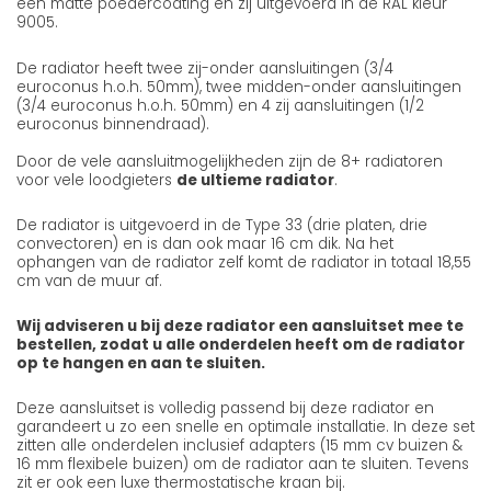
een matte poedercoating en zij uitgevoerd in de RAL kleur
9005.
De radiator heeft twee zij-onder aansluitingen (3/4
euroconus h.o.h. 50mm), twee midden-onder aansluitingen
(3/4 euroconus h.o.h. 50mm) en 4 zij aansluitingen (1/2
euroconus binnendraad).
Door de vele aansluitmogelijkheden zijn de 8+ radiatoren
voor vele loodgieters
de ultieme radiator
.
De radiator is uitgevoerd in de Type 33 (drie platen, drie
convectoren) en is dan ook maar 16 cm dik. Na het
ophangen van de radiator zelf komt de radiator in totaal 18,55
cm van de muur af.
Wij adviseren u bij deze radiator een aansluitset mee te
bestellen, zodat u alle onderdelen heeft om de radiator
op te hangen en aan te sluiten.
Deze aansluitset is volledig passend bij deze radiator en
garandeert u zo een snelle en optimale installatie. In deze set
zitten alle onderdelen inclusief adapters (15 mm cv buizen &
16 mm flexibele buizen) om de radiator aan te sluiten. Tevens
zit er ook een luxe thermostatische kraan bij.