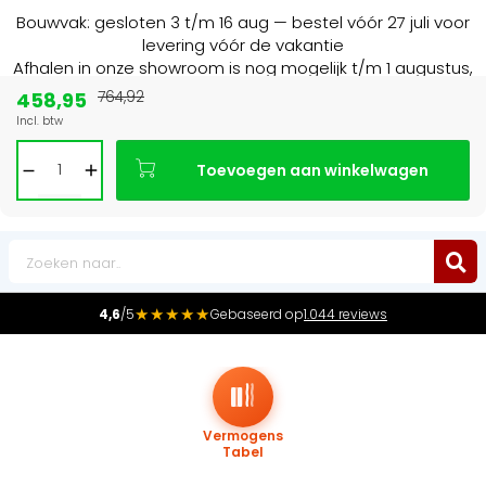
Bouwvak: gesloten 3 t/m 16 aug — bestel vóór 27 juli voor
levering vóór de vakantie
Afhalen in onze showroom is nog mogelijk t/m 1 augustus,
16:30 uur.
458,95
764,92
Incl. btw
Marktleider
in radiatoren in de Benelux
Toevoegen aan winkelwagen
0
★★★★★
4,6
/5
Gebaseerd op
1.044 reviews
Vermogens
Tabel