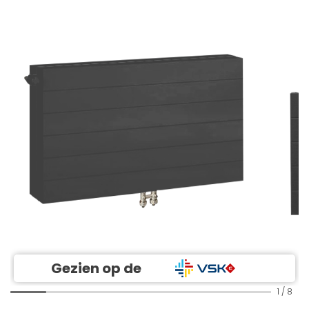
Gezien op de
1
/
8