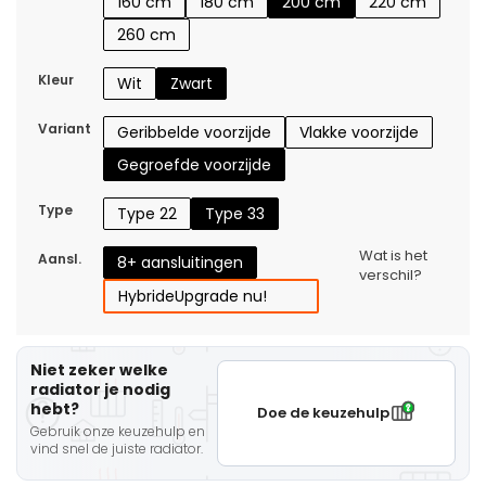
160 cm
180 cm
200 cm
220 cm
260 cm
Kleur
Wit
Zwart
Variant
Geribbelde voorzijde
Vlakke voorzijde
Gegroefde voorzijde
Type
Type 22
Type 33
Wat is het
Aansl.
8+ aansluitingen
verschil?
Hybride
Upgrade nu!
Niet zeker welke
radiator je nodig
hebt?
Doe de keuzehulp
Gebruik onze keuzehulp en
vind snel de juiste radiator.