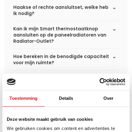
Haakse of rechte aansluitset, welke heb
ik nodig?
Kan ik mijn Smart thermostaatknop
aansluiten op de paneelradiatoren van
Radiator-Outlet?
Hoe bereken in de benodigde capaciteit
voor mijn ruimte?
Wat is de levertijd van een
paneelradiator en wanneer ontvang ik
deze als ik een bestelling plaats?
Toestemming
Details
Over
Ik heb een (hybride) warmtepomp
installatie, kan ik alle radiatoren
gebruiken uit de website?
Deze website maakt gebruik van cookies
We gebruiken cookies om content en advertenties te