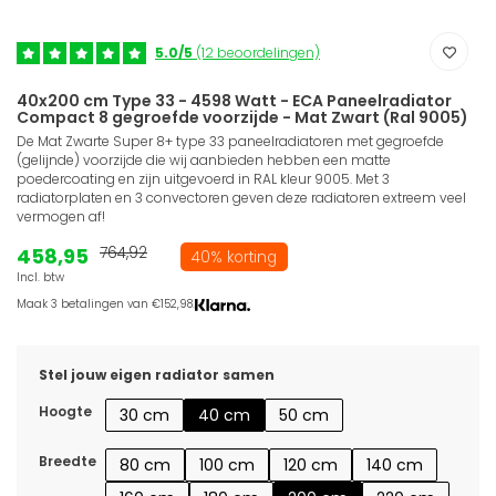
5.0/5
(12 beoordelingen)
40x200 cm Type 33 - 4598 Watt - ECA Paneelradiator
Compact 8 gegroefde voorzijde - Mat Zwart (Ral 9005)
De Mat Zwarte Super 8+ type 33 paneelradiatoren met gegroefde
(gelijnde) voorzijde die wij aanbieden hebben een matte
poedercoating en zijn uitgevoerd in RAL kleur 9005. Met 3
radiatorplaten en 3 convectoren geven deze radiatoren extreem veel
vermogen af!
458,95
764,92
40% korting
Incl. btw
Maak 3 betalingen van €152,98.
Stel jouw eigen radiator samen
Hoogte
30 cm
40 cm
50 cm
Breedte
80 cm
100 cm
120 cm
140 cm