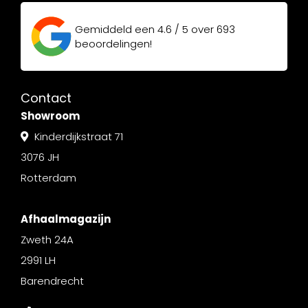
Gemiddeld een
4.6 / 5
over
693
beoordelingen!
Contact
Showroom
Kinderdijkstraat 71
3076 JH
Rotterdam
Afhaalmagazijn
Zweth 24A
2991 LH
Barendrecht