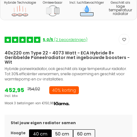
Hybride Technologie
Omkeerbaar
Incl. luchtbevochtiger
Geschikt als
lage
temperatuur
radiator
5.0/5
(2 beoordelingen)
40x220 cm Type 22 - 4073 Watt - ECA Hybride 8+
Geribbelde Paneelradiator met ingebouwde boosters -
Wit
Hybride paneelradiator, ook geschikt als lage temperatuur radiator.
Tot 30% efficiënter verwarmen, snelle opwarming en geschikt voor
warmtepomp en cv-installaties.
452,95
754,92
40% korting
Incl. btw
Maak 3 betalingen van €150,98.
Stel jouw eigen radiator samen
Hoogte
40 cm
50 cm
60 cm