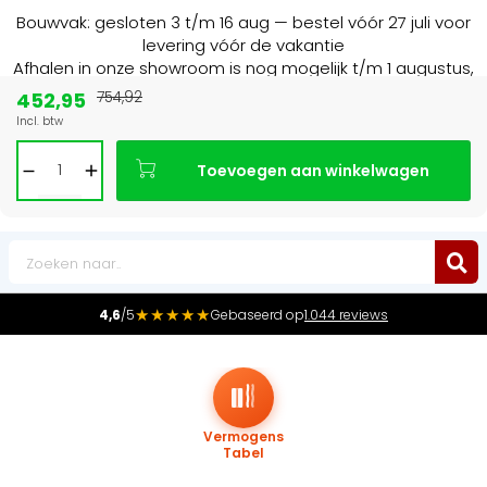
Bouwvak: gesloten 3 t/m 16 aug — bestel vóór 27 juli voor
levering vóór de vakantie
Afhalen in onze showroom is nog mogelijk t/m 1 augustus,
16:30 uur.
452,95
754,92
Incl. btw
Marktleider
in radiatoren in de Benelux
Toevoegen aan winkelwagen
0
★★★★★
4,6
/5
Gebaseerd op
1.044 reviews
Vermogens
Tabel