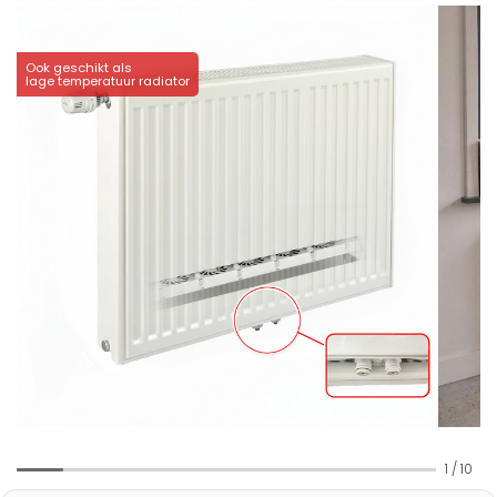
Ook geschikt als
lage temperatuur radiator
1
/
10