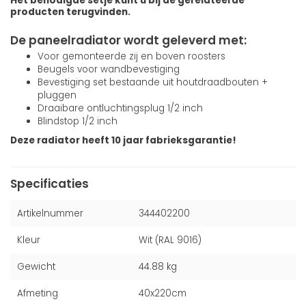
Het benodigde setje kunt u bij de gerelateerde
producten terugvinden.
De paneelradiator wordt geleverd met:
Voor gemonteerde zij en boven roosters
Beugels voor wandbevestiging
Bevestiging set bestaande uit houtdraadbouten +
pluggen
Draaibare ontluchtingsplug 1/2 inch
Blindstop 1/2 inch
Deze radiator heeft 10 jaar fabrieksgarantie!
Specificaties
Artikelnummer
344402200
Kleur
Wit (RAL 9016)
Gewicht
44.88 kg
Afmeting
40x220cm