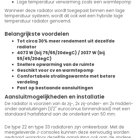
Lage temperatuur verwarming zoals een warmtepomp
Wanneer deze radiator wordt toegepast binnen een lage
temperatuur systeem, wordt dit ook wel een hybride lage
temperatuur radiator genoemd.
Belangrijkste voordelen
Tot circa 30% meer rendement uit dezelfde
radiator
4073 W (bij 75/65/20degC) / 2037 W (bij
55/45/20degC)
Snellere opwarming van de ruimte
Geschikt voor cv en warmtepomp
Comfortabele stralingswarmte met betere
verdeling
Past op bestaande aansluitingen
Aansluitmogelijkheden en installatie
De radiator is voorzien van 4x zij-, 2x zij-onder- en 2x midden-
onder aansluitingen (1/2" euroconus binnendraad) met een
standaard hartafstand aan de onderkant van 50 mm.
De type 22 en type 33 radiatoren zijn omkeerbaar. Met de
meegeleverde J-consoles kunnen deze eenvoudig worden
gedraaid, waardoor dezelfde aansluiting ook aan de andere