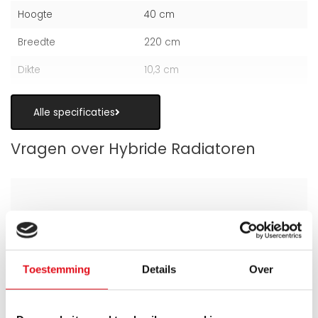
Hoogte
40 cm
Breedte
220 cm
Dikte
10,3 cm
Alle specificaties
Vragen over Hybride Radiatoren
Is een hybride paneelradiator geschikt
als alternatief voor vloerverwarming?
Toestemming
Details
Over
Wanneer zijn de warmteboosters het
meest nuttig?