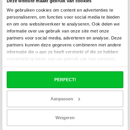
Deze website maakt gebruik van cookies
We gebruiken cookies om content en advertenties te
Wat is technisch gezien een hybride
personaliseren, om functies voor social media te bieden
paneelradiator?
en om ons websiteverkeer te analyseren. Ook delen we
informatie over uw gebruik van onze site met onze
Hoe verschilt de warmteafgifte van een
partners voor social media, adverteren en analyse. Deze
hybride paneelradiator ten opzichte van
een standaard paneelradiator?
partners kunnen deze gegevens combineren met andere
informatie die u aan ze heeft verstrekt of die ze hebben
verzameld op basis van uw gebruik van hun services.
Wat is het voordeel van geïntegreerde
warmteboosters ten opzichte van losse
radiatorventilatoren?
PERFECT!
Waarom is een hybride paneelradiator
technisch geen convector?
Aanpassen
Hoe presteert een hybride
paneelradiator bij lage
Weigeren
aanvoertemperaturen (35–45 °C)?