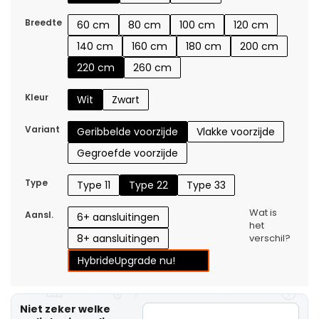
Breedte
60 cm
80 cm
100 cm
120 cm
140 cm
160 cm
180 cm
200 cm
220 cm
260 cm
Kleur
Wit
Zwart
Variant
Geribbelde voorzijde
Vlakke voorzijde
Gegroefde voorzijde
Type
Type 11
Type 22
Type 33
Wat is
Aansl.
6+ aansluitingen
het
8+ aansluitingen
verschil?
Hybride
Upgrade nu!
Niet zeker welke