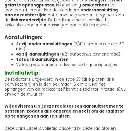
Doordat de radiator wordt geleverd met
J-beugels
en
niet-
gelaste ophangpunten
, is hij volledig
omkeerbaar
te
monteren. Hierdoor kan de standaard
onderaansluiting
aan de rechterzijde
ook eenvoudig worden toegepast aan
de
linkeronderzijde
. Dit biedt maximale flexibiliteit bij
installatie, zonder aanpassingen aan het leidingwerk.
Aansluitingen:
2x zij-onder aansluitingen
(3/4” euroconus, h.o.h. 50
mm)
4x zij-aansluitingen
(1/2” euroconus binnendraad)
Totaal 6 aansluitpunten
Volledig voorbereid op diverse leidingconfiguraties
Installatietip:
De radiator is uitgevoerd in de Type 33 (drie platen, drie
convectoren) en is dan ook maar 16 cm dik. Na het
ophangen van de radiator zelf komt de radiator in totaal 18,55
cm van de muur af.
Wij adviseren u bij deze radiator een aansluitset mee te
bestellen, zodat u alle onderdelen heeft om de radiator
op te hangen en aan te sluiten.
Deze aansluitset is volledig passend bij deze radiator en