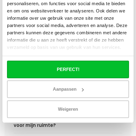
6 radiator en een compact 8 radiator?
personaliseren, om functies voor social media te bieden
en om ons websiteverkeer te analyseren. Ook delen we
Worden er materialen voor ophanging
informatie over uw gebruik van onze site met onze
bij geleverd?
partners voor social media, adverteren en analyse. Deze
partners kunnen deze gegevens combineren met andere
Wat heb ik nog meer nodig om de
informatie die u aan ze heeft verstrekt of die ze hebben
installatie van mijn radiator compleet te
verzameld op basis van uw gebruik van hun services.
maken?
Haakse of rechte aansluitset, welke heb
PERFECT!
ik nodig?
Aanpassen
Kan ik mijn Smart thermostaatknop
aansluiten op de paneelradiatoren van
Radiator-Outlet?
Weigeren
Hoe bereken in de benodigde capaciteit
voor mijn ruimte?