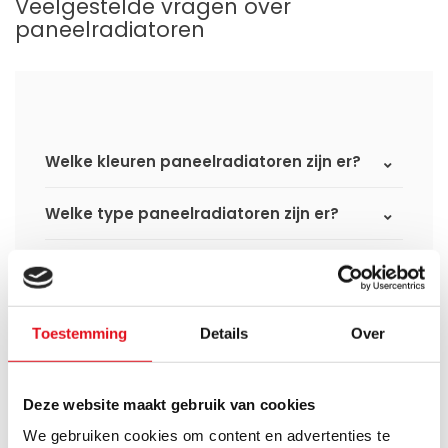
Veelgestelde vragen over
paneelradiatoren
Welke kleuren paneelradiatoren zijn er?
Welke type paneelradiatoren zijn er?
Welke varianten paneelradiatoren zijn
er?
Toestemming
Details
Over
Wat is het verschil tussen een
standaard paneelradiator en een
hybride paneelradiator?
Deze website maakt gebruik van cookies
Wat is het verschil tussen een compact
We gebruiken cookies om content en advertenties te