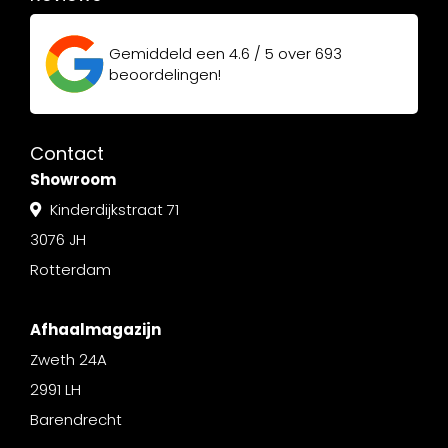
Gemiddeld een
4.6 / 5
over
693
beoordelingen!
Contact
Showroom
Kinderdijkstraat 71
3076 JH
Rotterdam
Afhaalmagazijn
Zweth 24A
2991 LH
Barendrecht