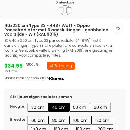
Omkeerbaar
40x220 cm Type 33 - 4487 Watt - Oppio
Paneelradiator met 6 aansluitingen - geribbelde
voorzijde - Wit (RAL 9016)
ECA 40 x 220 cm Type 33 paneelradiator (4487W) met 6
aansluitingen. Type 33: drie platen, drie convectoren voor extra
warmte. Geribbelde witte afwerking (RAL 9016), energiezuinig en
krachtig voor compacte ruimtes.
334,95
558,25
40% korting
Incl. btw
Maak 3 betalingen van €111,65.
Stel jouw eigen radiator samen
Hoogte
30 cm
40 cm
50 cm
60 cm
Breedte
60 cm
80 cm
100 cm
120 cm
140 cm
160 cm
180 cm
200 cm