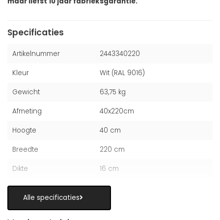
maar liefst 10 jaar fabrieksgarantie.
Specificaties
Artikelnummer
2443340220
Kleur
Wit (RAL 9016)
Gewicht
63,75 kg
Afmeting
40x220cm
Hoogte
40 cm
Breedte
220 cm
Dikte
16 cm
Alle specificaties