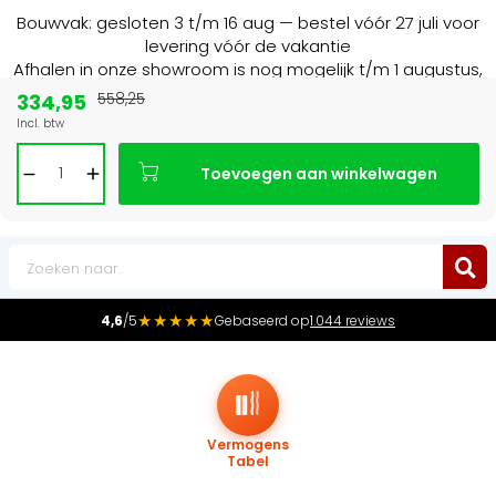
Bouwvak: gesloten 3 t/m 16 aug — bestel vóór 27 juli voor
levering vóór de vakantie
Afhalen in onze showroom is nog mogelijk t/m 1 augustus,
16:30 uur.
334,95
558,25
Incl. btw
Marktleider
in radiatoren in de Benelux
Toevoegen aan winkelwagen
0
★★★★★
4,6
/5
Gebaseerd op
1.044 reviews
Vermogens
Tabel