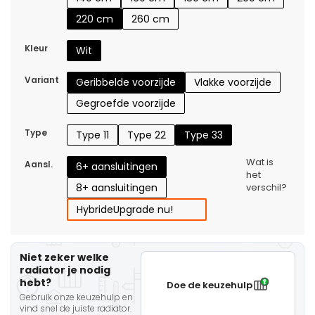
220 cm
260 cm
Kleur
Wit
Variant
Geribbelde voorzijde
Vlakke voorzijde
Gegroefde voorzijde
Type
Type 11
Type 22
Type 33
Wat is
Aansl.
6+ aansluitingen
het
8+ aansluitingen
verschil?
Hybride
Upgrade nu!
Niet zeker welke
radiator je nodig
hebt?
Doe de keuzehulp
Gebruik onze keuzehulp en
vind snel de juiste radiator.