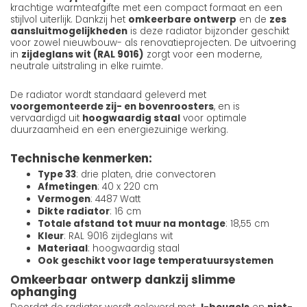
krachtige warmteafgifte met een compact formaat en een
stijlvol uiterlijk. Dankzij het
omkeerbare ontwerp
en de
zes
aansluitmogelijkheden
is deze radiator bijzonder geschikt
voor zowel nieuwbouw- als renovatieprojecten. De uitvoering
in
zijdeglans wit (RAL 9016)
zorgt voor een moderne,
neutrale uitstraling in elke ruimte.
De radiator wordt standaard geleverd met
voorgemonteerde zij- en bovenroosters
, en is
vervaardigd uit
hoogwaardig staal
voor optimale
duurzaamheid en een energiezuinige werking.
Technische kenmerken:
Type 33
: drie platen, drie convectoren
Afmetingen
: 40 x 220 cm
Vermogen
: 4487 Watt
Dikte radiator
: 16 cm
Totale afstand tot muur na montage
: 18,55 cm
Kleur
: RAL 9016 zijdeglans wit
Materiaal
: hoogwaardig staal
Ook geschikt voor lage temperatuursystemen
Omkeerbaar ontwerp dankzij slimme
ophanging