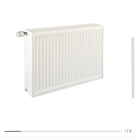
1
/
8