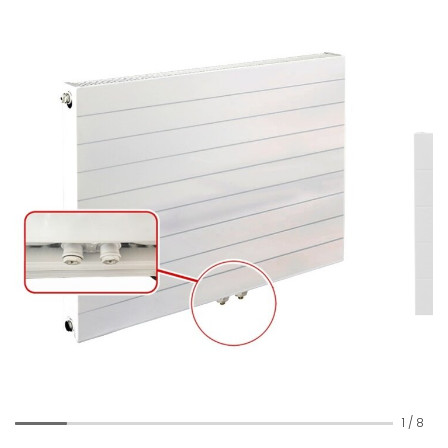
1
/
8