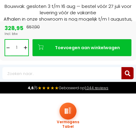
Bouwvak: gesloten 3 t/m 16 aug — bestel vóór 27 juli voor
levering vóór de vakantie
Afhalen in onze showroom is nog mogelijk t/m 1 augustus,
16:30 uur.
328,95
657,90
Incl. btw
Marktleider
in radiatoren in de Benelux
Toevoegen aan winkelwagen
0
★★★★★
4,6
/5
Gebaseerd op
1.044 reviews
Vermogens
Tabel