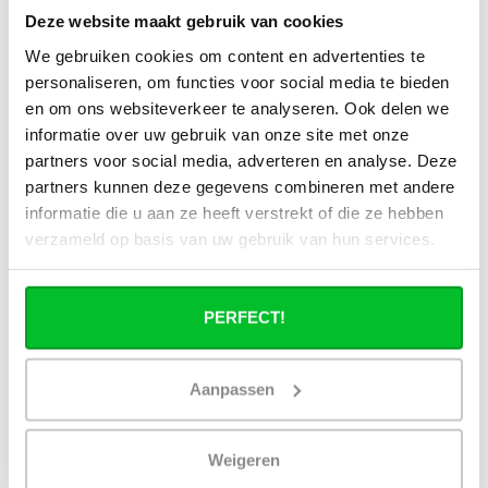
Kan ik alle radiatoren op de website
Deze website maakt gebruik van cookies
toepassen in combinatie met
We gebruiken cookies om content en advertenties te
stadsverwarming?
personaliseren, om functies voor social media te bieden
en om ons websiteverkeer te analyseren. Ook delen we
Werkt een paneelradiator ook bij 40
informatie over uw gebruik van onze site met onze
graden aanvoertemperatuur?
partners voor social media, adverteren en analyse. Deze
partners kunnen deze gegevens combineren met andere
informatie die u aan ze heeft verstrekt of die ze hebben
verzameld op basis van uw gebruik van hun services.
Heb je een vraag over dit product ?
Simon helpt je graag en kan al je vragen beantwoorden.
PERFECT!
Stuur een bericht
Aanpassen
Ruim assortiment
14 dagen bedenktijd
Levering uit eigen
Niet goed = Geld terug
Weigeren
voorraad