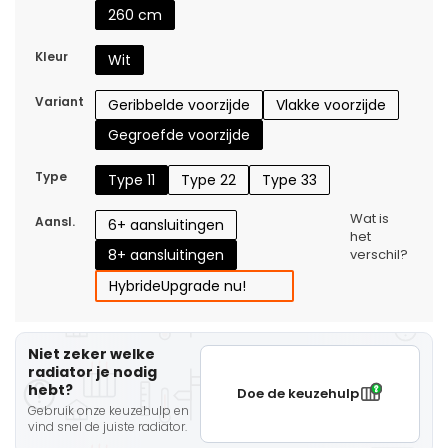
260 cm
Kleur
Wit
Variant
Geribbelde voorzijde
Vlakke voorzijde
Gegroefde voorzijde
Type
Type 11
Type 22
Type 33
Wat is
Aansl.
6+ aansluitingen
het
8+ aansluitingen
verschil?
Hybride
Upgrade nu!
Niet zeker welke
radiator je nodig
hebt?
Doe de keuzehulp
Gebruik onze keuzehulp en
vind snel de juiste radiator.