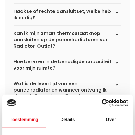
Haakse of rechte aansluitset, welke heb
ik nodig?
Kan ik mijn Smart thermostaatknop
aansluiten op de paneelradiatoren van
Radiator-Outlet?
Hoe bereken in de benodigde capaciteit
voor mijn ruimte?
Wat is de levertijd van een
paneelradiator en wanneer ontvang ik
deze als ik een bestelling plaats?
Ik heb een (hybride) warmtepomp
installatie, kan ik alle radiatoren
Toestemming
Details
Over
gebruiken uit de website?