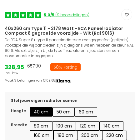
5.0/5
(9 beoordelingen)
40x260 cm Type 11 - 2178 Watt - ECA Paneelradiator
Compact 8 gegroefde voorzijde - Wit (Ral 9016)
De ECA Super 8+ type 11 paneelradiatoren met gegroefde (gelijnde)
voorzijde die wij aanbieden zijn zijdeglans wit en hebben de kleur RAL
9016. Als extratje zijn bij de type 11 radiatoren zijroosters en een
bovenrooster inbegrepen.
328,95
657,90
50% korting
Incl. btw
Maak 3 betalingen van €109,65.
Stel jouw eigen radiator samen
Hoogte
40 cm
50 cm
60 cm
Breedte
80 cm
100 cm
120 cm
140 cm
160 cm
180 cm
200 cm
220 cm