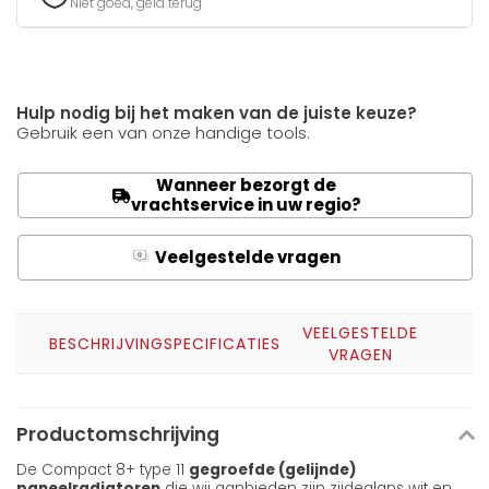
Niet goed, geld terug
Hulp nodig bij het maken van de juiste keuze?
Gebruik een van onze handige tools.
Wanneer bezorgt de
vrachtservice in uw regio?
Veelgestelde vragen
Q
A
VEELGESTELDE
BESCHRIJVING
SPECIFICATIES
VRAGEN
Productomschrijving
De Compact 8+ type 11
gegroefde (gelijnde)
paneelradiatoren
die wij aanbieden zijn zijdeglans wit en