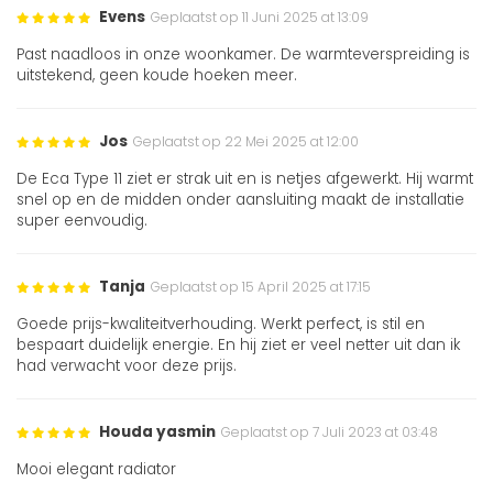
Evens
Geplaatst op 11 Juni 2025 at 13:09
Past naadloos in onze woonkamer. De warmteverspreiding is
uitstekend, geen koude hoeken meer.
Jos
Geplaatst op 22 Mei 2025 at 12:00
De Eca Type 11 ziet er strak uit en is netjes afgewerkt. Hij warmt
snel op en de midden onder aansluiting maakt de installatie
super eenvoudig.
Tanja
Geplaatst op 15 April 2025 at 17:15
Goede prijs-kwaliteitverhouding. Werkt perfect, is stil en
bespaart duidelijk energie. En hij ziet er veel netter uit dan ik
had verwacht voor deze prijs.
Houda yasmin
Geplaatst op 7 Juli 2023 at 03:48
Mooi elegant radiator