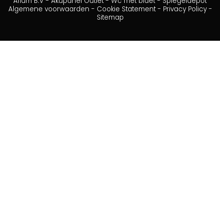
Afium B.V
-
Akupanel Outlet
-
Wc met bidet
-
Spiegeldepot
Algemene voorwaarden
-
Cookie Statement
-
Privacy Policy
-
Sitemap