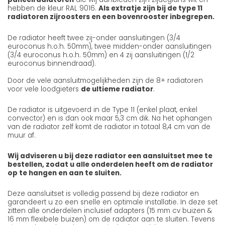
hebben de kleur RAL 9016.
Als extratje zijn bij de type 11
radiatoren zijroosters en een bovenrooster inbegrepen.
De radiator heeft twee zij-onder aansluitingen (3/4
euroconus h.o.h. 50mm), twee midden-onder aansluitingen
(3/4 euroconus h.o.h. 50mm) en 4 zij aansluitingen (1/2
euroconus binnendraad).
Door de vele aansluitmogelijkheden zijn de 8+ radiatoren
voor vele loodgieters
de ultieme radiator
.
De radiator is uitgevoerd in de Type 11 (enkel plaat, enkel
convector) en is dan ook maar 5,3 cm dik. Na het ophangen
van de radiator zelf komt de radiator in totaal 8,4 cm van de
muur af.
Wij adviseren u bij deze radiator een aansluitset mee te
bestellen, zodat u alle onderdelen heeft om de radiator
op te hangen en aan te sluiten.
Deze aansluitset is volledig passend bij deze radiator en
garandeert u zo een snelle en optimale installatie. In deze set
zitten alle onderdelen inclusief adapters (15 mm cv buizen &
16 mm flexibele buizen) om de radiator aan te sluiten. Tevens